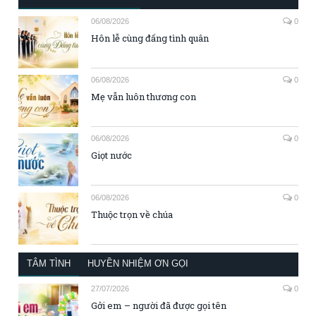
06/08/2026
0
Hôn lễ cùng đấng tình quân
06/08/2026
0
Mẹ vẫn luôn thương con
06/08/2026
0
Giọt nước
06/08/2026
0
Thuộc trọn về chúa
TÂM TÌNH
HUYỀN NHIỆM ƠN GỌI
27/07/2026
0
Gởi em – người đã được gọi tên