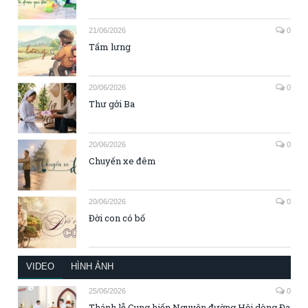
21/06/2026
0
Tấm lưng
20/06/2026
0
Thư gởi Ba
20/06/2026
0
Chuyến xe đêm
20/06/2026
0
Đời con có bố
VIDEO
HÌNH ẢNH
25/06/2026
0
Thánh lễ Cung hiến Nguyện đường Hội dòng Đa