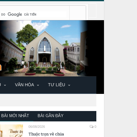
U
VĂN HÓA
TƯ LIỆU
BÀI MỚI NHẤT
BÀI GẦN ĐÂY
06/08/2026
0
Thuộc trọn về chúa