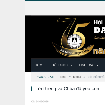
HOME
HỘI DÒNG
LINH ĐẠO
»
»
YOU ARE AT:
Home
Media
Lời thiêng v
Lời thiêng và Chúa đã yêu con 
ON
14/05/2026