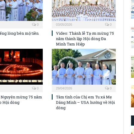
0
03/05/2026
0
iếng lòng bên mộ tiền
Video: Thánh lễ Tạ ơn mừng 75
năm thành lập Hội dòng Đa
Minh Tam Hiệp
0
29/04/2026
0
 Nguyện mừng 75 năm
Tâm tình của Chị em Tu xá Mẹ
p Hội dòng
Dâng Mình – USA hướng về Hội
dòng