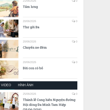
21/06/2026
0
Tấm lưng
20/06/2026
0
Thư gởi Ba
20/06/2026
0
Chuyến xe đêm
20/06/2026
0
Đời con có bố
VIDEO
HÌNH ẢNH
25/06/2026
0
Thánh lễ Cung hiến Nguyện đường
Hội dòng Đa Minh Tam Hiệp
(25/06/2016)