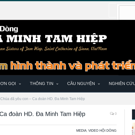
ƠN GỌI
THÔNG TIN
CẦU NGUYỆN
NGHIÊN CỨ
à Chúa đã yêu con – Ca đoàn HD. Đa Minh Tam Hiệp
– Ca đoàn HD. Đa Minh Tam Hiệp
0
MEDIA
,
VIDEO HỘI DÒNG