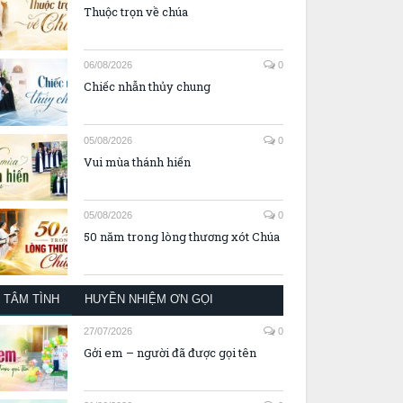
Thuộc trọn về chúa
06/08/2026
0
Chiếc nhẫn thủy chung
05/08/2026
0
Vui mùa thánh hiến
05/08/2026
0
50 năm trong lòng thương xót Chúa
TÂM TÌNH
HUYỀN NHIỆM ƠN GỌI
27/07/2026
0
Gởi em – người đã được gọi tên