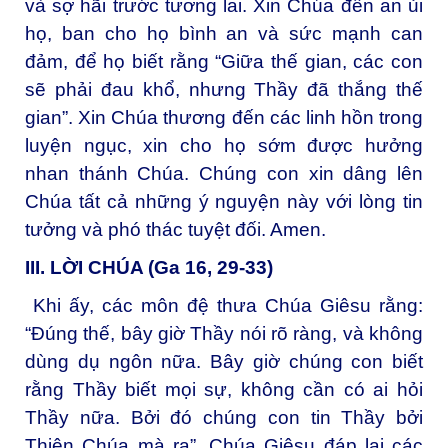
và sợ hãi trước tương lai. Xin Chúa đến an ủi
họ, ban cho họ bình an và sức mạnh can
đảm, để họ biết rằng “Giữa thế gian, các con
sẽ phải đau khổ, nhưng Thầy đã thắng thế
gian”. Xin Chúa thương đến các linh hồn trong
luyện ngục, xin cho họ sớm được hưởng
nhan thánh Chúa. Chúng con xin dâng lên
Chúa tất cả những ý nguyện này với lòng tin
tưởng và phó thác tuyệt đối. Amen.
III. LỜI CHÚA (Ga 16, 29-33)
Khi ấy, các môn đệ thưa Chúa Giêsu rằng:
“Đúng thế, bây giờ Thầy nói rõ ràng, và không
dùng dụ ngôn nữa. Bây giờ chúng con biết
rằng Thầy biết mọi sự, không cần có ai hỏi
Thầy nữa. Bởi đó chúng con tin Thầy bởi
Thiên Chúa mà ra”. Chúa Giêsu đáp lại các