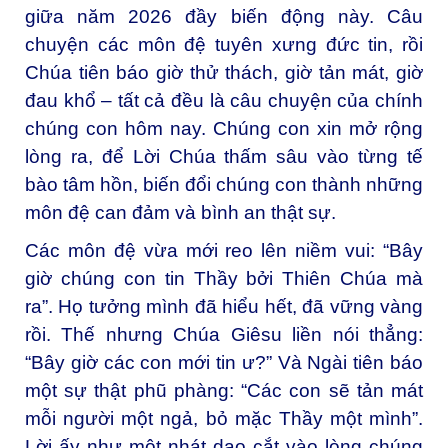
giữa năm 2026 đầy biến động này. Câu
chuyện các môn đệ tuyên xưng đức tin, rồi
Chúa tiên báo giờ thử thách, giờ tản mát, giờ
đau khổ – tất cả đều là câu chuyện của chính
chúng con hôm nay. Chúng con xin mở rộng
lòng ra, để Lời Chúa thấm sâu vào từng tế
bào tâm hồn, biến đổi chúng con thành những
môn đệ can đảm và bình an thật sự.
Các môn đệ vừa mới reo lên niềm vui: “Bây
giờ chúng con tin Thầy bởi Thiên Chúa mà
ra”. Họ tưởng mình đã hiểu hết, đã vững vàng
rồi. Thế nhưng Chúa Giêsu liền nói thẳng:
“Bây giờ các con mới tin ư?” Và Ngài tiên báo
một sự thật phũ phàng: “Các con sẽ tản mát
mỗi người một ngả, bỏ mặc Thầy một mình”.
Lời ấy như một nhát dao cắt vào lòng chúng