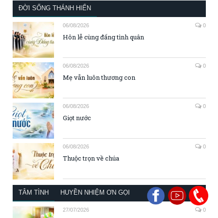
ĐỜI SỐNG THÁNH HIẾN
06/08/2026
0
Hôn lễ cùng đấng tình quân
06/08/2026
0
Mẹ vẫn luôn thương con
06/08/2026
0
Giọt nước
06/08/2026
0
Thuộc trọn về chúa
TÂM TÌNH
HUYỀN NHIỆM ƠN GỌI
27/07/2026
0