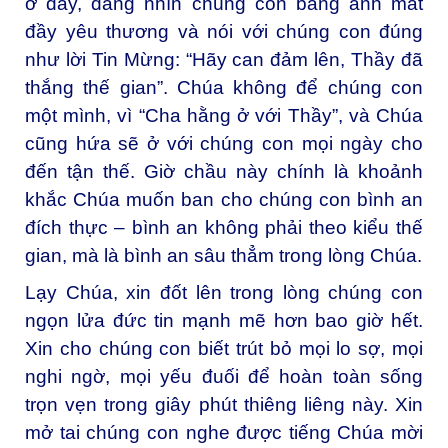
ở đây, đang nhìn chúng con bằng ánh mắt
đầy yêu thương và nói với chúng con đúng
như lời Tin Mừng: “Hãy can đảm lên, Thầy đã
thắng thế gian”. Chúa không để chúng con
một mình, vì “Cha hằng ở với Thầy”, và Chúa
cũng hứa sẽ ở với chúng con mọi ngày cho
đến tận thế. Giờ chầu này chính là khoảnh
khắc Chúa muốn ban cho chúng con bình an
đích thực – bình an không phải theo kiểu thế
gian, mà là bình an sâu thẳm trong lòng Chúa.
Lạy Chúa, xin đốt lên trong lòng chúng con
ngọn lửa đức tin mạnh mẽ hơn bao giờ hết.
Xin cho chúng con biết trút bỏ mọi lo sợ, mọi
nghi ngờ, mọi yếu đuối để hoàn toàn sống
trọn vẹn trong giây phút thiêng liêng này. Xin
mở tai chúng con nghe được tiếng Chúa mời