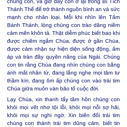
chúng con, và giờ đây còn ở lại trong Bí Tích
Thánh Thể để trở thành nguồn bình an và sức
mạnh cho nhân loại. Mỗi khi nhìn lên Tấm
Bánh Thánh, lòng chúng con trào dâng niềm
cảm mến khôn tả. Thật diễm phúc biết bao khi
được chiêm ngắm Chúa, được ở gần Chúa,
được cảm nhận sự hiện diện sống động, ấm
áp và tràn đầy quyền năng của Ngài. Chúng
con tin rằng Chúa đang nhìn chúng con bằng
ánh mắt nhân từ, đang lắng nghe mọi tâm tư
thầm kín, đang ôm ấp chúng con vào trái tim
Chúa giữa muôn vàn bão tố cuộc đời.
Lạy Chúa, xin thanh tẩy tâm hồn chúng con
khỏi mọi vết nhơ tội lỗi, khỏi mọi nỗi sợ hãi,
khỏi mọi sự nghi ngờ. Xin biến đổi trái tim
chúng con thành trái tim dũng cảm, biết tin