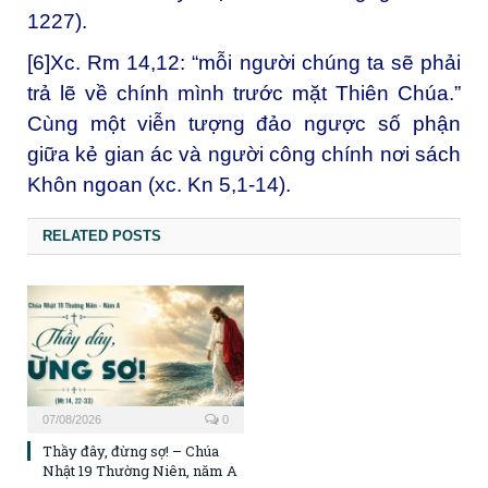
1227).
[6]
Xc. Rm 14,12: “mỗi người chúng ta sẽ phải
trả lẽ về chính mình trước mặt Thiên Chúa.”
Cùng một viễn tượng đảo ngược số phận
giữa kẻ gian ác và người công chính nơi sách
Khôn ngoan (xc. Kn 5,1-14).
RELATED POSTS
07/08/2026
0
Thầy đây, đừng sợ! – Chúa
Nhật 19 Thường Niên, năm A