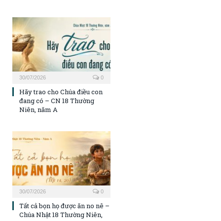
30/07/2026
0
Hãy trao cho Chúa điều con
đang có – CN 18 Thường
Niên, năm A
30/07/2026
0
Tất cả bọn họ được ăn no nê –
Chúa Nhật 18 Thường Niên,