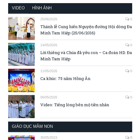
VIDEO
HÌNH ẢNH
25/06/2026
0
Thánh lễ Cung hiến Nguyện đường Hội dòng Đa
Minh Tam Hiệp (25/06/2016)
14/05/2026
0
Lời thiêng và Chúa đã yêu con – Ca đoàn HD. Đa
Minh Tam Hiệp
11/05/2026
0
Ca khúc: 75 năm Hồng Ân
06/05/2026
0
Video: Tiếng lòng bên mộ tiền nhân
GIÁO DỤC MẦM NON
30/05/2023
0