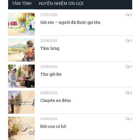
TÂM TÌNH
HUYỀN NHIỆM ƠN GỌI
27/07/2026
0
Gởi em – người đã được gọi tên
21/06/2026
0
Tấm lưng
20/06/2026
0
Thư gởi Ba
20/06/2026
0
Chuyến xe đêm
20/06/2026
0
Đời con có bố