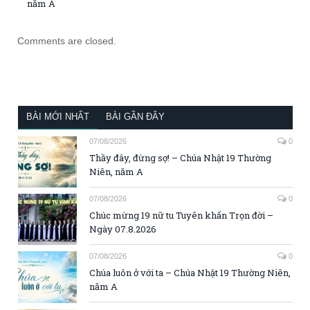
năm A
Comments are closed.
BÀI MỚI NHẤT
BÀI GẦN ĐÂY
07/08/2026
0
Thầy đây, đừng sợ! – Chúa Nhật 19 Thường
Niên, năm A
07/08/2026
0
Chúc mừng 19 nữ tu Tuyên khấn Trọn đời –
Ngày 07.8.2026
07/08/2026
0
Chúa luôn ở với ta – Chúa Nhật 19 Thường Niên,
năm A