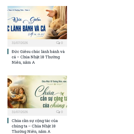
31/07/2026
0
Đức Giêsu chúc lành bánh và
cá – Chúa Nhật 18 Thường
Niên, năm A
31/07/2026
0
Chúa cần sự cộng tác của
chúng ta – Chúa Nhật 18
Thường Niên, năm A