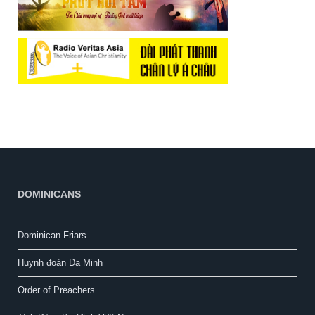
DOMINICANS
Dominican Friars
Huynh đoàn Đa Minh
Order of Preachers