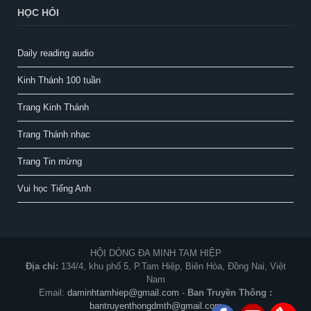
HỌC HỎI
Daily reading audio
Kinh Thánh 100 tuần
Trang Kinh Thánh
Trang Thánh nhạc
Trang Tin mừng
Vui học Tiếng Anh
HỘI DÒNG ĐA MINH TAM HIỆP
Địa chỉ:
134/4, khu phố 5, P.Tam Hiệp, Biên Hòa, Đồng Nai, Việt
Nam
Email:
daminhtamhiep@gmail.com
-
Ban Truyền Thông :
bantruyenthongdmth@gmail.com