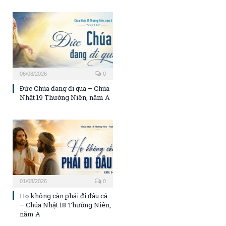
06/08/2026
0
Đức Chúa đang đi qua – Chúa
Nhật 19 Thường Niên, năm A
01/08/2026
0
Họ không cần phải đi đâu cả
– Chúa Nhật 18 Thường Niên,
năm A