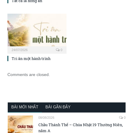
Tất cả là hồng ân
24/07/2026
0
Tri ân một hành trình
Comments are closed.
BÀI MỚI NHẤT
BÀI GẦN ĐÂY
08/08/2026
0
Chầu Thánh Thể – Chúa Nhật 19 Thường Niên,
năm A