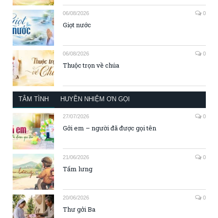
06/08/2026
0
Giọt nước
06/08/2026
0
Thuộc trọn về chúa
TÂM TÌNH
HUYỀN NHIỆM ƠN GỌI
27/07/2026
0
Gởi em – người đã được gọi tên
21/06/2026
0
Tấm lưng
20/06/2026
0
Thư gởi Ba