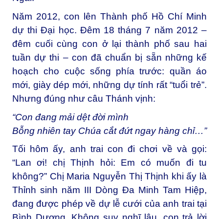
Năm 2012, con lên Thành phố Hồ Chí Minh
dự thi Đại học. Đêm 18 tháng 7 năm 2012 –
đêm cuối cùng con ở lại thành phố sau hai
tuần dự thi – con đã chuẩn bị sẵn những kế
hoạch cho cuộc sống phía trước: quần áo
mới, giày dép mới, những dự tính rất “tuổi trẻ”.
Nhưng đúng như câu Thánh vịnh:
“Con đang mải dệt đời mình
Bỗng nhiên tay Chúa cắt đứt ngay hàng chỉ…”
Tối hôm ấy, anh trai con đi chơi về và gọi:
“Lan ơi! chị Thịnh hỏi: Em có muốn đi tu
không?” Chị Maria Nguyễn Thị Thịnh khi ấy là
Thỉnh sinh năm III Dòng Đa Minh Tam Hiệp,
đang được phép về dự lễ cưới của anh trai tại
Bình Dương. Không suy nghĩ lâu, con trả lời