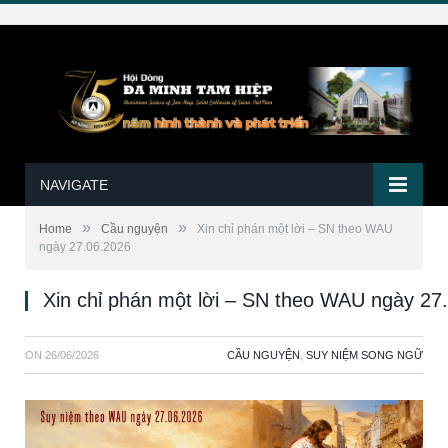
NAVIGATE
»
»
Home
Cầu nguyện
Xin chỉ phán một lời – SN theo WAU
ngày 27.06.2026
Xin chỉ phán một lời – SN theo WAU ngày 27
ON
26/06/2026
CẦU NGUYỆN
,
SUY NIỆM SONG NGỮ