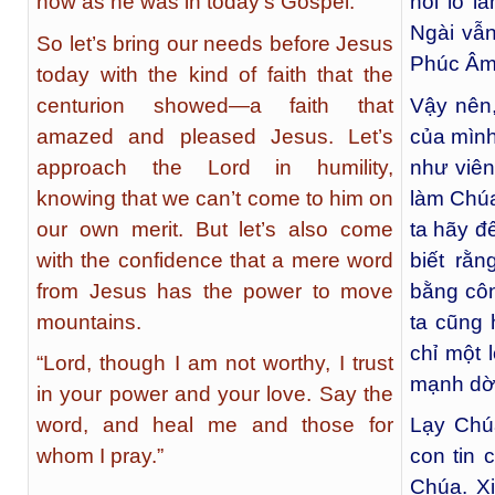
now as he was in today’s Gospel.
nỗi lo l
Ngài vẫn
So let’s bring our needs before Jesus
Phúc Âm
today with the kind of faith that the
centurion showed—a faith that
Vậy nên
amazed and pleased Jesus. Let’s
của mình
approach the Lord in humility,
như viên
knowing that we can’t come to him on
làm Chúa
our own merit. But let’s also come
ta hãy đ
with the confidence that a mere word
biết rằ
from Jesus has the power to move
bằng cô
mountains.
ta cũng 
chỉ một 
“Lord, though I am not worthy, I trust
mạnh dời
in your power and your love. Say the
word, and heal me and those for
Lạy Chú
whom I pray.”
con tin 
Chúa. X