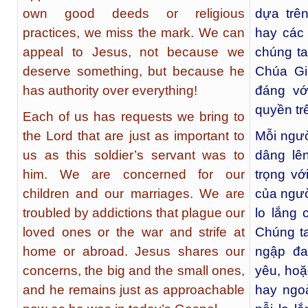
own good deeds or religious
dựa trê
practices, we miss the mark. We can
hay các 
appeal to Jesus, not because we
chúng ta
deserve something, but because he
Chúa Gi
has authority over everything!
đáng vớ
quyền tr
Each of us has requests we bring to
the Lord that are just as important to
Mỗi ngườ
us as this soldier’s servant was to
dâng lê
him. We are concerned for our
trọng vớ
children and our marriages. We are
của ngườ
troubled by addictions that plague our
lo lắng
loved ones or the war and strife at
Chúng t
home or abroad. Jesus shares our
ngập đa
concerns, the big and the small ones,
yêu, hoặ
and he remains just as approachable
hay ngo