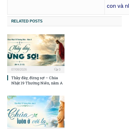
con và n
RELATED POSTS
07/08/2026
0
Thầy đây, đừng sợ! – Chúa
Nhật 19 Thường Niên, năm A