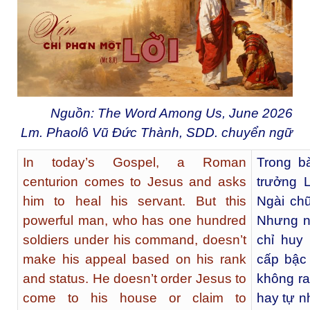
Nguồn: The Word Among Us, June 2026
Lm. Phaolô Vũ Đức Thành, SDD. chuyển ngữ
In today’s Gospel, a Roman
Trong b
centurion comes to Jesus and asks
trưởng 
him to heal his servant. But this
Ngài ch
powerful man, who has one hundred
Nhưng n
soldiers under his command, doesn’t
chỉ huy
make his appeal based on his rank
cấp bậc 
and status. He doesn’t order Jesus to
không r
come to his house or claim to
hay tự 