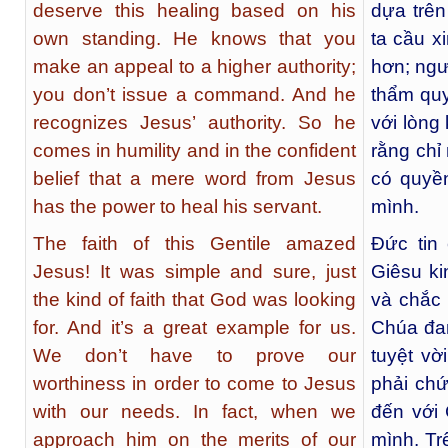
deserve this healing based on his
dựa trên
own standing. He knows that you
ta cầu x
make an appeal to a higher authority;
hơn; ngư
you don’t issue a command. And he
thẩm quy
recognizes Jesus’ authority. So he
với lòng
comes in humility and in the confident
rằng chỉ
belief that a mere word from Jesus
có quyề
has the power to heal his servant.
mình.
The faith of this Gentile amazed
Đức tin
Jesus! It was simple and sure, just
Giêsu ki
the kind of faith that God was looking
và chắc 
for. And it’s a great example for us.
Chúa đan
We don’t have to prove our
tuyệt vờ
worthiness in order to come to Jesus
phải ch
with our needs. In fact, when we
đến với
approach him on the merits of our
mình. Tr