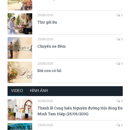
20/06/2026
0
Thư gởi Ba
20/06/2026
0
Chuyến xe đêm
20/06/2026
0
Đời con có bố
VIDEO
HÌNH ẢNH
25/06/2026
0
Thánh lễ Cung hiến Nguyện đường Hội dòng Đa
Minh Tam Hiệp (25/06/2016)
14/05/2026
0