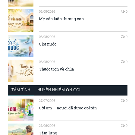
06/08/2026
0
Mẹ vẫn luôn thương con
06/08/2026
0
Giọt nước
06/08/2026
0
Thuộc trọn về chúa
TÂM TÌNH
HUYỀN NHIỆM ƠN GỌI
27/07/2026
0
Gởi em – người đã được gọi tên
21/06/2026
0
Tấm lưng