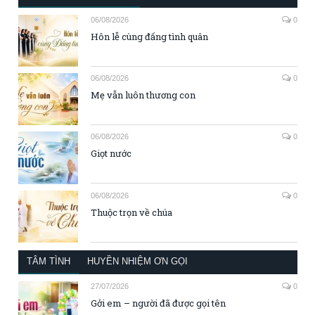
06/08/2026
0
Hôn lễ cùng đấng tình quân
06/08/2026
0
Mẹ vẫn luôn thương con
06/08/2026
0
Giọt nước
06/08/2026
0
Thuộc trọn về chúa
TÂM TÌNH
HUYỀN NHIỆM ƠN GỌI
27/07/2026
0
Gởi em – người đã được gọi tên