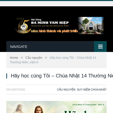
NAVIGATE
»
»
Home
Cầu nguyện
Hãy học cùng Tôi – Chúa Nhật 14
Thường Niên, năm A
Hãy học cùng Tôi – Chúa Nhật 14 Thường Ni
ON
02/07/2026
CẦU NGUYỆN
,
SUY NIỆM CHÚA NHẬT