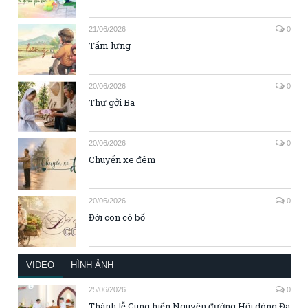
21/06/2026
0
Tấm lưng
20/06/2026
0
Thư gởi Ba
20/06/2026
0
Chuyến xe đêm
20/06/2026
0
Đời con có bố
VIDEO
HÌNH ẢNH
25/06/2026
0
Thánh lễ Cung hiến Nguyện đường Hội dòng Đa