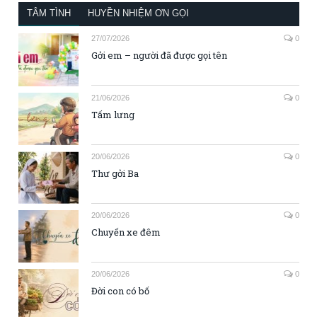
TÂM TÌNH
HUYỀN NHIỆM ƠN GỌI
27/07/2026
0
Gởi em – người đã được gọi tên
21/06/2026
0
Tấm lưng
20/06/2026
0
Thư gởi Ba
20/06/2026
0
Chuyến xe đêm
20/06/2026
0
Đời con có bố