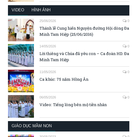
VIDEO
HÌNH ẢNH
25/06/2026
0
Thánh lễ Cung hiến Nguyện đường Hội dòng Đa
Minh Tam Hiệp (25/06/2016)
14/05/2026
0
Lời thiêng và Chúa đã yêu con – Ca đoàn HD. Đa
Minh Tam Hiệp
11/05/2026
0
Ca khúc: 75 năm Hồng Ân
06/05/2026
0
Video: Tiếng lòng bên mộ tiền nhân
GIÁO DỤC MẦM NON
30/05/2023
0