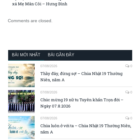
xá Mẹ Mân Côi – Hưng Bình
Comments are closed.
BÀI MỚI NHẤT
BÀI GẦN ĐÂY
07/08/2026
0
Thầy đây, đừng sợ! – Chúa Nhật 19 Thường
Niên, năm A
07/08/2026
0
Chúc mừng 19 nữ tu Tuyên khấn Trọn đời –
Ngày 07.8.2026
07/08/2026
0
Chúa luôn ở với ta – Chúa Nhật 19 Thường Niên,
năm A