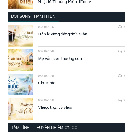
Nhật 16 Thường Niên, Năm A
ĐỜI SỐNG THÁNH HIẾN
06/08/2026
0
Hôn lễ cùng đấng tình quân
06/08/2026
0
Mẹ vẫn luôn thương con
06/08/2026
0
Giọt nước
06/08/2026
0
Thuộc trọn về chúa
TÂM TÌNH
HUYỀN NHIỆM ƠN GỌI