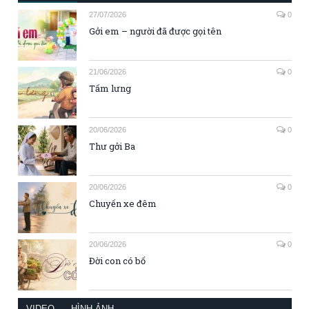
27/07/2026
0
Gởi em – người đã được gọi tên
21/06/2026
0
Tấm lưng
20/06/2026
0
Thư gởi Ba
20/06/2026
0
Chuyến xe đêm
20/06/2026
0
Đời con có bố
VIDEO
HÌNH ẢNH