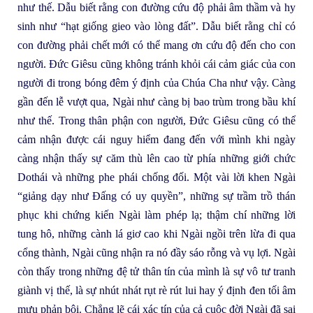
như thế. Dẫu biết rằng con đường cứu độ phải âm thầm và hy
sinh như “hạt giống gieo vào lòng đất”. Dẫu biết rằng chỉ có
con đường phải chết mới có thể mang ơn cứu độ đến cho con
người. Đức Giêsu cũng không tránh khỏi cái cảm giác của con
người đi trong bóng đêm ý định của Chúa Cha như vậy. Càng
gần đến lễ vượt qua, Ngài như càng bị bao trùm trong bầu khí
như thế. Trong thân phận con người, Đức Giêsu cũng có thể
cảm nhận được cái nguy hiểm đang đến với mình khi ngày
càng nhận thấy sự căm thù lên cao từ phía những giới chức
Dothái và những phe phái chống đối. Một vài lời khen Ngài
“giảng dạy như Đấng có uy quyền”, những sự trầm trồ thán
phục khi chứng kiến Ngài làm phép lạ; thậm chí những lời
tung hô, những cành lá giơ cao khi Ngài ngồi trên lừa đi qua
cổng thành, Ngài cũng nhận ra nó đầy sáo rỗng và vụ lợi. Ngài
còn thấy trong những đệ tử thân tín của mình là sự vô tư tranh
giành vị thế, là sự nhút nhát rụt rè rút lui hay ý định đen tối âm
mưu phản bội. Chẳng lẽ cái xác tín của cả cuộc đời Ngài đã sai