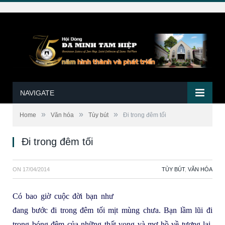
NAVIGATE
»
»
»
Home
Văn hóa
Tùy bút
Đi trong đêm tối
Đi trong đêm tối
ON
17/04/2014
TÙY BÚT
,
VĂN HÓA
Có bao giờ cuộc đời bạn như
đang bước đi trong đêm tối mịt mùng chưa. Bạn lầm lũi đi
trong bóng đêm của những thất vọng và mơ hồ về tương lai.