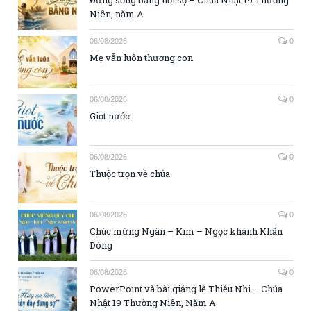
Đừng sống bằng nỗi sợ – Chúa Nhật 19 Thường
Niên, năm A
06/08/2026
0
Mẹ vẫn luôn thương con
06/08/2026
0
Giọt nước
06/08/2026
0
Thuộc trọn về chúa
06/08/2026
0
Chúc mừng Ngân – Kim – Ngọc khánh Khấn
Dòng
06/08/2026
0
PowerPoint và bài giảng lễ Thiếu Nhi – Chúa
Nhật 19 Thường Niên, Năm A