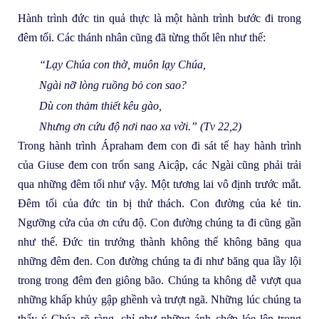
Hành trình đức tin quả thực là một hành trình bước đi trong
đêm tối. Các thánh nhân cũng đã từng thốt lên như thế:
“Lạy Chúa con thờ, muôn lạy Chúa,
Ngài nỡ lòng ruồng bỏ con sao?
Dù con thảm thiết kêu gào,
Nhưng ơn cứu độ nơi nao xa vời.” (Tv 22,2)
Trong hành trình Ápraham đem con đi sát tế hay hành trình
của Giuse đem con trốn sang Aicập, các Ngài cũng phải trải
qua những đêm tối như vậy. Một tương lai vô định trước mắt.
Đêm tối của đức tin bị thử thách. Con đường của kẻ tin.
Ngưỡng cửa của ơn cứu độ. Con đường chúng ta đi cũng gần
như thế. Đức tin trưởng thành không thể không băng qua
những đêm đen. Con đường chúng ta đi như băng qua lầy lội
trong trong đêm đen giông bão. Chúng ta không dễ vượt qua
những khấp khủy gập ghềnh và trượt ngã. Những lúc chúng ta
thấy ý Chúa rõ ràng, chỉ như những ánh chớp lóe lên trong