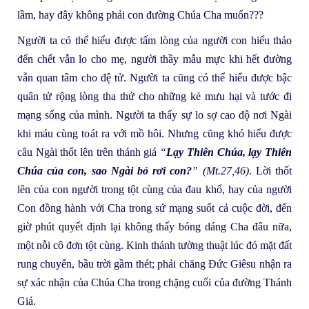
lầm, hay đây không phải con đường Chúa Cha muốn???
Người ta có thể hiểu được tấm lòng của người con hiếu thảo
đến chết vẫn lo cho mẹ, người thầy mẫu mực khi hết đường
vẫn quan tâm cho đệ tử. Người ta cũng có thể hiểu được bậc
quân tử rộng lòng tha thứ cho những kẻ mưu hại và tước đi
mạng sống của mình. Người ta thấy sự lo sợ cao độ nơi Ngài
khi máu cùng toát ra với mồ hôi. Nhưng cũng khó hiểu được
câu Ngài thốt lên trên thánh giá
“
Lạy Thiên Chúa, lạy Thiên
Chúa của con, sao Ngài bỏ rơi con?
” (Mt.27,46)
. Lời thốt
lên của con người trong tột cùng của đau khổ, hay của người
Con đồng hành với Cha trong sứ mạng suốt cả cuộc đời, đến
giờ phút quyết định lại không thấy bóng dáng Cha đâu nữa,
một nỗi cô đơn tột cùng. Kinh thánh tường thuật lúc đó mặt đất
rung chuyển, bầu trời gầm thét; phải chăng Đức Giêsu nhận ra
sự xác nhận của Chúa Cha trong chặng cuối của đường Thánh
Giá.