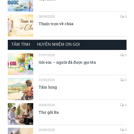
06/08/2026
0
Thuộc trọn về chúa
TÂM TÌNH
HUYỀN NHIỆM ƠN GỌI
27/07/2026
0
Gởi em – người đã được gọi tên
21/06/2026
0
Tấm lưng
20/06/2026
0
Thư gởi Ba
20/06/2026
0