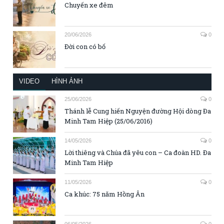
Chuyến xe đêm
20/06/2026
0
Đời con có bố
VIDEO
HÌNH ẢNH
25/06/2026
0
Thánh lễ Cung hiến Nguyện đường Hội dòng Đa
Minh Tam Hiệp (25/06/2016)
14/05/2026
0
Lời thiêng và Chúa đã yêu con – Ca đoàn HD. Đa
Minh Tam Hiệp
11/05/2026
0
Ca khúc: 75 năm Hồng Ân
06/05/2026
0