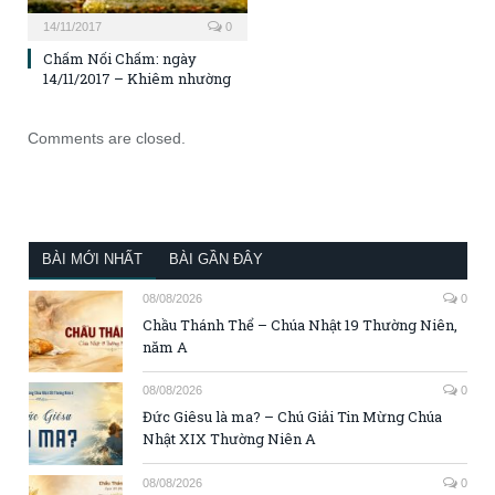
14/11/2017
0
Chấm Nối Chấm: ngày
14/11/2017 – Khiêm nhường
Comments are closed.
BÀI MỚI NHẤT
BÀI GẦN ĐÂY
08/08/2026
0
Chầu Thánh Thể – Chúa Nhật 19 Thường Niên,
năm A
08/08/2026
0
Đức Giêsu là ma? – Chú Giải Tin Mừng Chúa
Nhật XIX Thường Niên A
08/08/2026
0