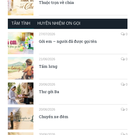
Thuộc trọn về chúa
TÂM TÌNH
HUYỀN NHIỆM ƠN GỌI
27/07/2026
0
Gởi em – người đã được gọi tên
21/06/2026
0
Tấm lưng
20/06/2026
0
Thư gởi Ba
20/06/2026
0
Chuyến xe đêm
20/06/2026
0