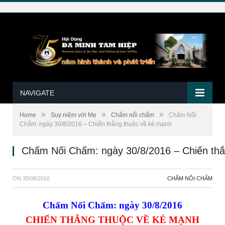
NAVIGATE
»
»
»
Home
Suy niệm với Mẹ
Chấm nối chấm
Chấm Nối
Chấm: ngày 30/8/2016 – Chiến thắng thuộc về kẻ mạnh
Chấm Nối Chấm: ngày 30/8/2016 – Chiến thắ
ON
30/08/2016
CHẤM NỐI CHẤM
Chấm Nối Chấm: ngày 30/8/2016
CHIẾN THẮNG THUỘC VỀ KẺ MẠNH