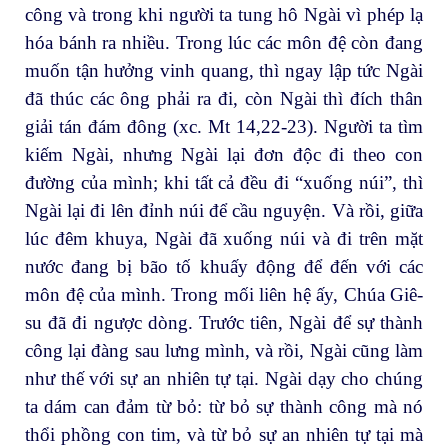
công và trong khi người ta tung hô Ngài vì phép lạ
hóa bánh ra nhiều. Trong lúc các môn đệ còn đang
muốn tận hưởng vinh quang, thì ngay lập tức Ngài
đã thúc các ông phải ra đi, còn Ngài thì đích thân
giải tán đám đông (xc. Mt 14,22-23). Người ta tìm
kiếm Ngài, nhưng Ngài lại đơn độc đi theo con
đường của mình; khi tất cả đều đi “xuống núi”, thì
Ngài lại đi lên đỉnh núi để cầu nguyện. Và rồi, giữa
lúc đêm khuya, Ngài đã xuống núi và đi trên mặt
nước đang bị bão tố khuấy động để đến với các
môn đệ của mình. Trong mối liên hệ ấy, Chúa Giê-
su đã đi ngược dòng. Trước tiên, Ngài để sự thành
công lại đàng sau lưng mình, và rồi, Ngài cũng làm
như thế với sự an nhiên tự tại. Ngài dạy cho chúng
ta dám can đảm từ bỏ: từ bỏ sự thành công mà nó
thổi phồng con tim, và từ bỏ sự an nhiên tự tại mà