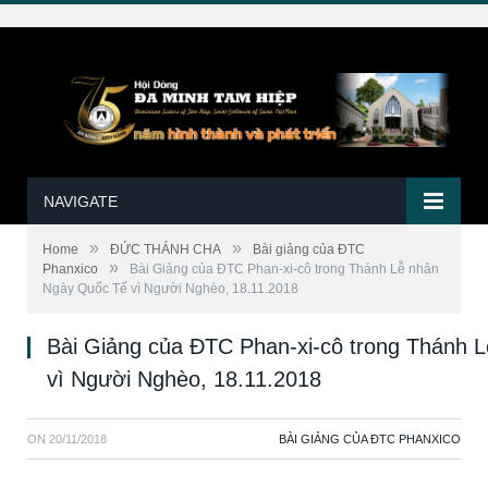
NAVIGATE
»
»
Home
ĐỨC THÁNH CHA
Bài giảng của ĐTC
»
Phanxico
Bài Giảng của ĐTC Phan-xi-cô trong Thánh Lễ nhân
Ngày Quốc Tế vì Người Nghèo, 18.11.2018
Bài Giảng của ĐTC Phan-xi-cô trong Thánh 
vì Người Nghèo, 18.11.2018
ON
20/11/2018
BÀI GIẢNG CỦA ĐTC PHANXICO