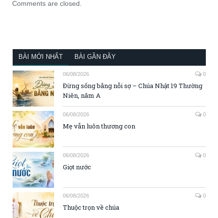
Comments are closed.
BÀI MỚI NHẤT
BÀI GẦN ĐÂY
06/08/2026
0
Đừng sống bằng nỗi sợ – Chúa Nhật 19 Thường
Niên, năm A
06/08/2026
0
Mẹ vẫn luôn thương con
06/08/2026
0
Giọt nước
06/08/2026
0
Thuộc trọn về chúa