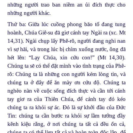
những người trao ban niềm an ủi đích thực cho
những người khác.
Thứ ba: Giữa lúc cuồng phong bão tố đang tung
hoành, Chúa Giê-su đã giơ cánh tay Ngài ra (xc. Mt
14,31). Ngài chụp lấy Phê-rô, người đang nghi nan
vì sợ hãi, và trong lúc bị chìm xuống nước, ông đã
hét lên: “Lạy Chúa, xin cứu con!” (Mt 14,30).
Chúng ta sẽ có thể đặt mình vào tình trạng của Phê-
rô: Chúng ta là những con người kém lòng tin, và
chúng ta ở đây để ăn mày ơn cứu độ. Chúng ta
nghèo nàn về cuộc sống đích thực và cần tới cánh
tay giơ ra của Thiên Chúa, để cánh tay đó kéo
chúng ta ra khỏi sự ác. Đó là sự khởi đầu của Đức
Tin: chúng ta cần bước ra khỏi sự lầm tưởng đầy
kênh kiệu rằng, ở nơi chúng ta tất cả đều ổn cả,
chúng ta có thể làm tất cả và hoàn toàn độc lập, để