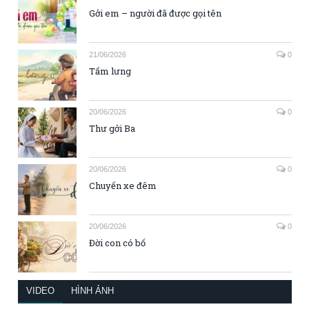
Gởi em – người đã được gọi tên
21/06/2026
0
Tấm lưng
20/06/2026
0
Thư gởi Ba
20/06/2026
0
Chuyến xe đêm
20/06/2026
0
Đời con có bố
VIDEO
HÌNH ẢNH