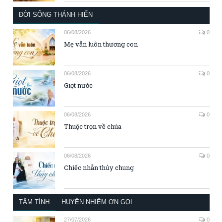
ĐỜI SỐNG THÁNH HIẾN
06/08/2026
0
Mẹ vẫn luôn thương con
06/08/2026
0
Giọt nước
06/08/2026
0
Thuộc trọn về chúa
06/08/2026
0
Chiếc nhẫn thủy chung
TÂM TÌNH
HUYỀN NHIỆM ƠN GỌI
27/07/2026
0