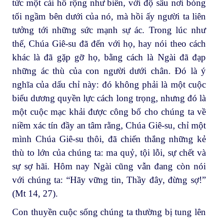
tức một cái hồ rộng như biển, với độ sâu nơi bóng
tối ngầm bên dưới của nó, mà hồi ấy người ta liên
tưởng tới những sức mạnh sự ác. Trong lúc như
thế, Chúa Giê-su đã đến với họ, hay nói theo cách
khác là đã gặp gỡ họ, bằng cách là Ngài đã đạp
những ác thù của con người dưới chân. Đó là ý
nghĩa của dấu chỉ này: đó không phải là một cuộc
biểu dương quyền lực cách long trọng, nhưng đó là
một cuộc mạc khải được công bố cho chúng ta về
niềm xác tín đầy an tâm rằng, Chúa Giê-su, chỉ một
mình Chúa Giê-su thôi, đã chiến thắng những kẻ
thù to lớn của chúng ta: ma quỷ, tội lỗi, sự chết và
sự sợ hãi. Hôm nay Ngài cũng vẫn đang còn nói
với chúng ta: “Hãy vững tin, Thầy đây, đừng sợ!”
(Mt 14, 27).
Con thuyền cuộc sống chúng ta thường bị tung lên