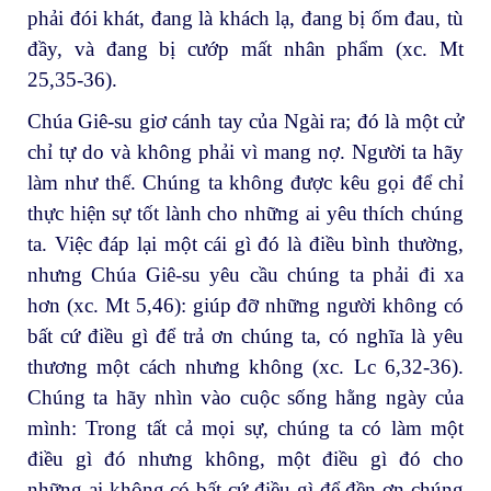
phải đói khát, đang là khách lạ, đang bị ốm đau, tù
đầy, và đang bị cướp mất nhân phẩm (xc. Mt
25,35-36).
Chúa Giê-su giơ cánh tay của Ngài ra; đó là một cử
chỉ tự do và không phải vì mang nợ. Người ta hãy
làm như thế. Chúng ta không được kêu gọi để chỉ
thực hiện sự tốt lành cho những ai yêu thích chúng
ta. Việc đáp lại một cái gì đó là điều bình thường,
nhưng Chúa Giê-su yêu cầu chúng ta phải đi xa
hơn (xc. Mt 5,46): giúp đỡ những người không có
bất cứ điều gì để trả ơn chúng ta, có nghĩa là yêu
thương một cách nhưng không (xc. Lc 6,32-36).
Chúng ta hãy nhìn vào cuộc sống hằng ngày của
mình: Trong tất cả mọi sự, chúng ta có làm một
điều gì đó nhưng không, một điều gì đó cho
những ai không có bất cứ điều gì để đền ơn chúng