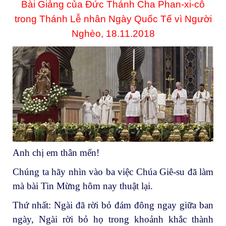
Bài Giảng của Đức Thánh Cha Phan-xi-cô
trong Thánh Lễ nhân Ngày Quốc Tế vì Người
Nghèo, 18.11.2018
Anh chị em thân mến!
Chúng ta hãy nhìn vào ba việc Chúa Giê-su đã làm
mà bài Tin Mừng hôm nay thuật lại.
Thứ nhất: Ngài đã rời bỏ đám đông ngay giữa ban
ngày, Ngài rời bỏ họ trong khoảnh khắc thành