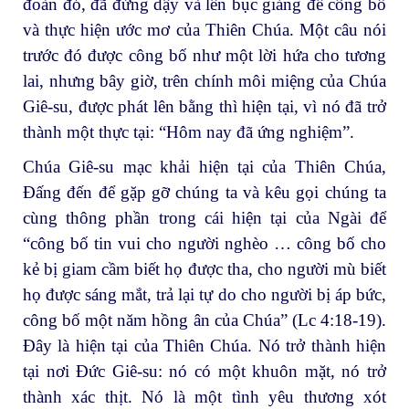
đoàn đó, đã đứng dậy và lên bục giảng để công bố
và thực hiện ước mơ của Thiên Chúa. Một câu nói
trước đó được công bố như một lời hứa cho tương
lai, nhưng bây giờ, trên chính môi miệng của Chúa
Giê-su, được phát lên bằng thì hiện tại, vì nó đã trở
thành một thực tại: “Hôm nay đã ứng nghiệm”.
Chúa Giê-su mạc khải hiện tại của Thiên Chúa,
Đấng đến để gặp gỡ chúng ta và kêu gọi chúng ta
cùng thông phần trong cái hiện tại của Ngài để
“công bố tin vui cho người nghèo … công bố cho
kẻ bị giam cầm biết họ được tha, cho người mù biết
họ được sáng mắt, trả lại tự do cho người bị áp bức,
công bố một năm hồng ân của Chúa” (Lc 4:18-19).
Đây là hiện tại của Thiên Chúa. Nó trở thành hiện
tại nơi Đức Giê-su: nó có một khuôn mặt, nó trở
thành xác thịt. Nó là một tình yêu thương xót