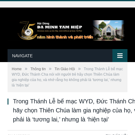
NAVIGATE
»
»
»
Home
Thông tin
Tin Giáo Hội
Trong Thánh Lễ bế mạc
WYD, Đức Thánh Cha nói với người trẻ hãy chọn Thiên Chúa làm
gia nghiệp của họ, và nhớ rằng họ không phải là ‘tương lai,’ nhưng
là ‘hiện tại’
Trong Thánh Lễ bế mạc WYD, Đức Thánh Cha 
hãy chọn Thiên Chúa làm gia nghiệp của họ,
phải là ‘tương lai,’ nhưng là ‘hiện tại’