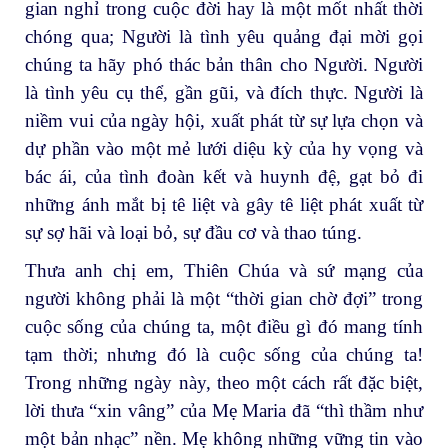
gian nghỉ trong cuộc đời hay là một mốt nhất thời
chóng qua; Người là tình yêu quảng đại mời gọi
chúng ta hãy phó thác bản thân cho Người. Người
là tình yêu cụ thể, gần gũi, và đích thực. Người là
niềm vui của ngày hội, xuất phát từ sự lựa chọn và
dự phần vào một mẻ lưới diệu kỳ của hy vọng và
bác ái, của tình đoàn kết và huynh đệ, gạt bỏ đi
những ánh mắt bị tê liệt và gây tê liệt phát xuất từ
sự sợ hãi và loại bỏ, sự đầu cơ và thao túng.
Thưa anh chị em, Thiên Chúa và sứ mạng của
người không phải là một “thời gian chờ đợi” trong
cuộc sống của chúng ta, một điều gì đó mang tính
tạm thời; nhưng đó là cuộc sống của chúng ta!
Trong những ngày này, theo một cách rất đặc biệt,
lời thưa “xin vâng” của Mẹ Maria đã “thì thầm như
một bản nhạc” nền. Mẹ không những vững tin vào