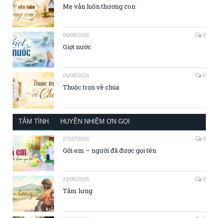
Mẹ vẫn luôn thương con
06/08/2026
0
Giọt nước
06/08/2026
0
Thuộc trọn về chúa
TÂM TÌNH
HUYỀN NHIỆM ƠN GỌI
27/07/2026
0
Gởi em – người đã được gọi tên
21/06/2026
0
Tấm lưng