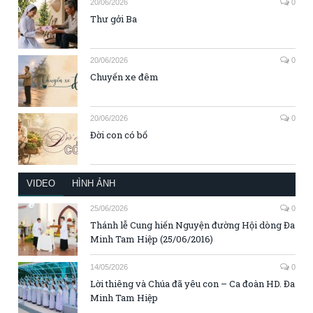
20/06/2026
0
Thư gởi Ba
20/06/2026
0
Chuyến xe đêm
20/06/2026
0
Đời con có bố
VIDEO
HÌNH ẢNH
25/06/2026
0
Thánh lễ Cung hiến Nguyện đường Hội dòng Đa
Minh Tam Hiệp (25/06/2016)
14/05/2026
0
Lời thiêng và Chúa đã yêu con – Ca đoàn HD. Đa
Minh Tam Hiệp