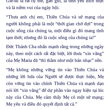
Giê-su là rất cụ thể, gần gũi, là tình yêu đích thực
và là niềm vui của ngày hội.
“Thưa anh chị em, Thiên Chúa và sứ mạng của
người không phải là một “thời gian chờ đợi” trong
cuộc sống của chúng ta, một điều gì đó mang tính
tạm thời; nhưng đó là cuộc sống của chúng ta!”
Đức Thánh Cha nhấn mạnh rằng trong những ngày
này, theo một cách rất đặc biệt, lời thưa “xin vâng”
của Mẹ Maria đã “thì thầm như một bản nhạc” nền.
“Mẹ không những vững tin vào Thiên Chúa và
những lời hứa của Người sẽ được thực hiện, Mẹ
còn vững tin vào chính Thiên Chúa và mạnh dạn
nói lời “xin vâng” để dự phần vào ngay hiện tại lúc
này của Chúa. Mẹ cảm thấy Mẹ có một sứ mạng;
Mẹ yêu và điều đó quyết định tất cả.”