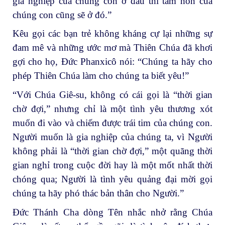
gia nghiệp của chúng con ở đâu thì tâm hồn của
chúng con cũng sẽ ở đó.”
Kêu gọi các bạn trẻ không kháng cự lại những sự
đam mê và những ước mơ mà Thiên Chúa đã khơi
gợi cho họ, Đức Phanxicô nói: “Chúng ta hãy cho
phép Thiên Chúa làm cho chúng ta biết yêu!”
“Với Chúa Giê-su, không có cái gọi là “thời gian
chờ đợi,” nhưng chỉ là một tình yêu thương xót
muốn đi vào và chiếm được trái tim của chúng con.
Người muốn là gia nghiệp của chúng ta, vì Người
không phải là “thời gian chờ đợi,” một quãng thời
gian nghỉ trong cuộc đời hay là một mốt nhất thời
chóng qua; Người là tình yêu quảng đại mời gọi
chúng ta hãy phó thác bản thân cho Người.”
Đức Thánh Cha dòng Tên nhắc nhở rằng Chúa