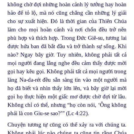
không chờ đợi những hoàn cảnh lý tưởng hay hoàn
hảo để tỏ lộ, mà nó cũng chẳng cần những lý giải
cho sự xuất hiện. Đó là thời gian của Thiên Chúa
làm cho mọi hoàn cảnh và nơi chốn đều trở nên
phù hợp và thích hợp. Trong Đức Giê-su, tương lai
được hứa ban đã bắt đầu và trở thành sự sống. Khi
nào? Ngay bây giờ. Tuy nhiên, không phải tất cả
mọi người đang lắng nghe đều cảm thấy được mời
gọi hay kêu gọi. Không phải tất cả mọi người trong
làng Na-da-rét đều sẵn sàng tin vào một người mà
họ đã biết và nhìn thấy lớn lên, và bây giờ lại mời
gọi họ thực hiện một giấc mơ được chờ đợi từ lâu.
Không chỉ có thế, nhưng “họ còn nói, ‘Ông không
phải là con Giu-se sao?’” (Lc 4:22).
Chuyện tương tự cũng có thể xảy ra với chúng ta.
Không phải lúc nào chúng ta cũng tin rằng Chúa