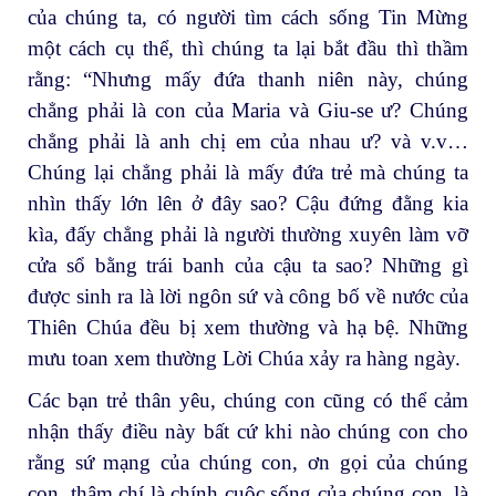
của chúng ta, có người tìm cách sống Tin Mừng
một cách cụ thể, thì chúng ta lại bắt đầu thì thầm
rằng: “Nhưng mấy đứa thanh niên này, chúng
chẳng phải là con của Maria và Giu-se ư? Chúng
chẳng phải là anh chị em của nhau ư? và v.v…
Chúng lại chẳng phải là mấy đứa trẻ mà chúng ta
nhìn thấy lớn lên ở đây sao? Cậu đứng đằng kia
kìa, đấy chẳng phải là người thường xuyên làm vỡ
cửa sổ bằng trái banh của cậu ta sao? Những gì
được sinh ra là lời ngôn sứ và công bố về nước của
Thiên Chúa đều bị xem thường và hạ bệ. Những
mưu toan xem thường Lời Chúa xảy ra hàng ngày.
Các bạn trẻ thân yêu, chúng con cũng có thể cảm
nhận thấy điều này bất cứ khi nào chúng con cho
rằng sứ mạng của chúng con, ơn gọi của chúng
con, thậm chí là chính cuộc sống của chúng con, là