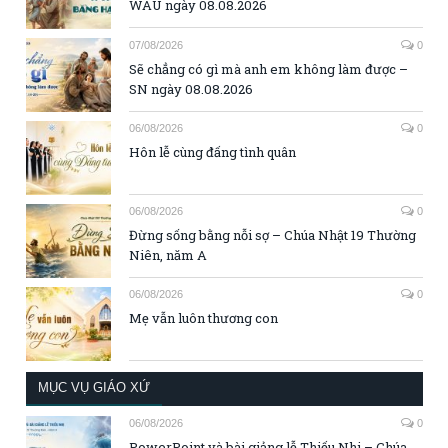
WAU ngày 08.08.2026
07/08/2026
0
Sẽ chẳng có gì mà anh em không làm được –
SN ngày 08.08.2026
06/08/2026
0
Hôn lễ cùng đấng tình quân
06/08/2026
0
Đừng sống bằng nỗi sợ – Chúa Nhật 19 Thường
Niên, năm A
06/08/2026
0
Mẹ vẫn luôn thương con
MỤC VỤ GIÁO XỨ
06/08/2026
0
PowerPoint và bài giảng lễ Thiếu Nhi – Chúa