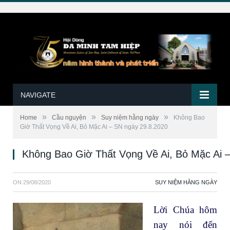
NAVIGATE
»
»
»
Home
Cầu nguyện
Suy niệm hằng ngày
Không Bao
Giờ Thất Vọng Về Ai, Bỏ Mặc Ai – SN ngày 29.8.2020
Không Bao Giờ Thất Vọng Về Ai, Bỏ Mặc Ai 
ON
29/08/2020
SUY NIỆM HẰNG NGÀY
Lời Chúa hôm
nay nói đến