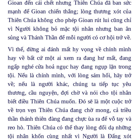
Gioan đến cái chết nhưng Thiên Chúa đã ban sức
mạnh để Gioan chiến thắng; lòng thương xót của
Thiên Chúa không cho phép Gioan rút lui cũng chỉ
vì Người không bỏ mặc tội nhân nhưng ban ân
sủng và Thánh Thần để mỗi người có cơ hội trở về.
Vì thế, đừng ai đánh mất hy vọng về chính mình
hay về bất cứ một ai xem ra đang hư mất, đang
ngấp nghé cửa hoả ngục hay đang ngụp lặn trong
tội. Nếu là chính mình, với lòng sám hối, hãy trở
về; nếu là người khác, chúng ta tiếp tục yêu
thương, cầu nguyện, đợi chờ và nói cho tội nhân
biết điều Thiên Chúa muốn. Đó sẽ là một cuộc trở
về trọn vẹn Thiên Chúa đang chờ mong, cả triều
thần thánh thiên đàng đang chực ùa ra để vỗ tay và
reo hò. Thiên Chúa có thể thay lòng đổi dạ những
tội nhân khốn cùng nhất vì Người là Đấng xót