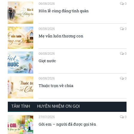
06/08/2026
0
Hôn lễ cùng đấng tình quân
06/08/2026
0
Mẹ vẫn luôn thương con
06/08/2026
0
Giọt nước
06/08/2026
0
Thuộc trọn về chúa
TÂM TÌNH
HUYỀN NHIỆM ƠN GỌI
27/07/2026
0
Gởi em – người đã được gọi tên