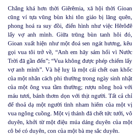
Chẳng khá hơn thời Giêrêmia, xã hội thời Gioan
cũng ví tựa vũng bùn khi tôn giáo bị lãng quên,
phong hoá ra suy đồi, điển hình như việc Hêrôđê
lấy vợ anh mình. Giữa trũng bùn tanh hôi đó,
Gioan xuất hiện như một đoá sen ngát hương, kêu
gọi vua tôi trở về, “Anh em hãy sám hối vì Nước
Trời đã gần đến”; “Vua không được phép chiếm lấy
vợ anh mình”. Và hệ luỵ là một cái chết oan khốc
của một nhân cách phi thường trong ngày sinh nhật
của một ông vua tầm thường; rượu nồng hoà với
máu tươi, bánh thơm dọn với thịt người. Tất cả chỉ
để thoả dạ một người tình nham hiểm của một vị
vua ngông cuồng. Một vị thánh đã chết tức tưởi, vô
duyên, khởi từ một điệu múa dáng duyên của một
cô bé có duyên, con của một bà mẹ sắc duyên.