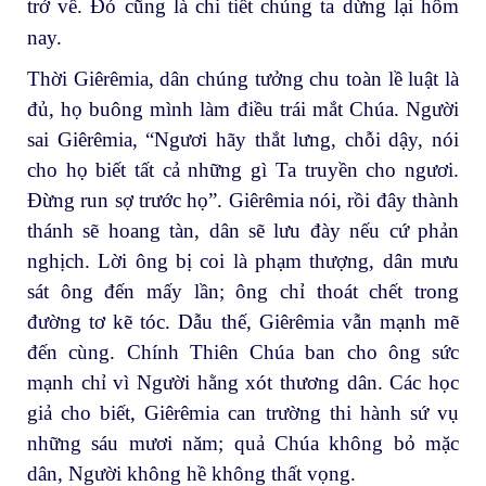
trở về. Đó cũng là chi tiết chúng ta dừng lại hôm
nay.
Thời Giêrêmia, dân chúng tưởng chu toàn lề luật là
đủ, họ buông mình làm điều trái mắt Chúa. Người
sai Giêrêmia, “Ngươi hãy thắt lưng, chỗi dậy, nói
cho họ biết tất cả những gì Ta truyền cho ngươi.
Đừng run sợ trước họ”. Giêrêmia nói, rồi đây thành
thánh sẽ hoang tàn, dân sẽ lưu đày nếu cứ phản
nghịch. Lời ông bị coi là phạm thượng, dân mưu
sát ông đến mấy lần; ông chỉ thoát chết trong
đường tơ kẽ tóc. Dẫu thế, Giêrêmia vẫn mạnh mẽ
đến cùng. Chính Thiên Chúa ban cho ông sức
mạnh chỉ vì Người hằng xót thương dân. Các học
giả cho biết, Giêrêmia can trường thi hành sứ vụ
những sáu mươi năm; quả Chúa không bỏ mặc
dân, Người không hề không thất vọng.