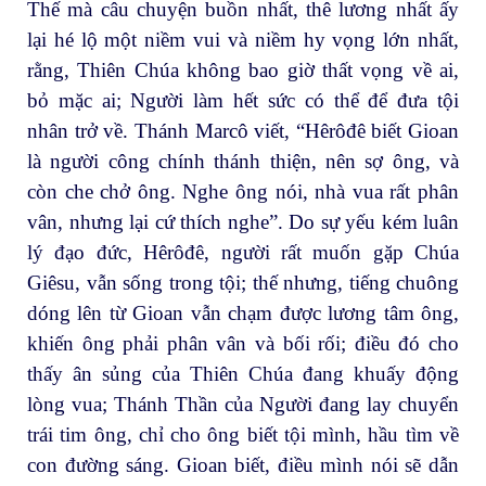
Thế mà câu chuyện buồn nhất, thê lương nhất ấy
lại hé lộ một niềm vui và niềm hy vọng lớn nhất,
rằng, Thiên Chúa không bao giờ thất vọng về ai,
bỏ mặc ai; Người làm hết sức có thể để đưa tội
nhân trở về. Thánh Marcô viết, “Hêrôđê biết Gioan
là người công chính thánh thiện, nên sợ ông, và
còn che chở ông. Nghe ông nói, nhà vua rất phân
vân, nhưng lại cứ thích nghe”. Do sự yếu kém luân
lý đạo đức, Hêrôđê, người rất muốn gặp Chúa
Giêsu, vẫn sống trong tội; thế nhưng, tiếng chuông
dóng lên từ Gioan vẫn chạm được lương tâm ông,
khiến ông phải phân vân và bối rối; điều đó cho
thấy ân sủng của Thiên Chúa đang khuấy động
lòng vua; Thánh Thần của Người đang lay chuyển
trái tim ông, chỉ cho ông biết tội mình, hầu tìm về
con đường sáng. Gioan biết, điều mình nói sẽ dẫn