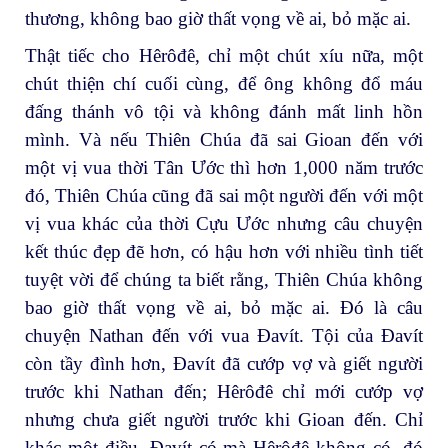
thương, không bao giờ thất vọng về ai, bỏ mặc ai.
Thật tiếc cho Hêrôđê, chỉ một chút xíu nữa, một
chút thiện chí cuối cùng, để ông không đổ máu
đấng thánh vô tội và không đánh mất linh hồn
mình. Và nếu Thiên Chúa đã sai Gioan đến với
một vị vua thời Tân Ước thì hơn 1,000 năm trước
đó, Thiên Chúa cũng đã sai một người đến với một
vị vua khác của thời Cựu Ước nhưng câu chuyện
kết thúc đẹp đẽ hơn, có hậu hơn với nhiều tình tiết
tuyệt vời để chúng ta biết rằng, Thiên Chúa không
bao giờ thất vọng về ai, bỏ mặc ai. Đó là câu
chuyện Nathan đến với vua Đavít. Tội của Đavít
còn tầy đình hơn, Đavít đã cướp vợ và giết người
trước khi Nathan đến; Hêrôđê chỉ mới cướp vợ
nhưng chưa giết người trước khi Gioan đến. Chỉ
khác một điều, Đavít có mà Hêrôđê không có, đó