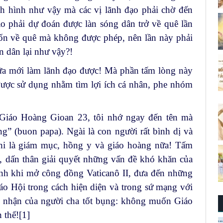
ình hình như vậy mà các vị lãnh đạo phải chờ đến
o phải dự đoán được làn sóng dân trở về quê lần
muốn về quê mà không được phép, nên lần này phải
ặn dân lại như vậy?!
nữa mới làm lãnh đạo được! Mà phần tấm lòng này
ỉ được sử dụng nhằm tìm lợi ích cá nhân, phe nhóm
Giáo Hoàng Gioan 23, tôi nhớ ngay đến tên mà
ng” (buon papa). Ngài là con người rất bình dị và
khi là giám mục, hồng y và giáo hoàng nữa! Tấm
h, dấn thân giải quyết những vấn đề khó khăn của
lĩnh khi mở công đồng Vaticanô II, đưa đến những
o Hội trong cách hiện diện và trong sứ mạng với
cảm nhận của người cha tốt bụng: không muốn Giáo
 thế!
[1]