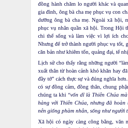
đồng hành chăm lo người khác và quan
gia đình, ông bà cha mẹ phục vụ con ch
dưỡng ông bà cha mẹ. Ngoài xã hội, 
phục vụ nhân quần xã hội. Trong Hội t
chi thể sống và làm việc vì lợi ích ch
Nhưng để trở thành người phục vụ tốt, 
căn bản như khiêm tốn, quảng đại, tế nh
Lịch sử cho thấy rằng những người “làm
xuất thân từ hoàn cảnh khó khăn hay đã
đầy tớ” cách thực sự và đúng nghĩa hơn. 
có sự đồng cảm, đồng thân, chung phậ
chúng ta khi “
vốn dĩ là Thiên Chúa mà 
hàng với Thiên Chúa, nhưng đã hoàn to
nên giống phàm nhân, sống như người t
Xã hội có ngày càng công bằng, văn 