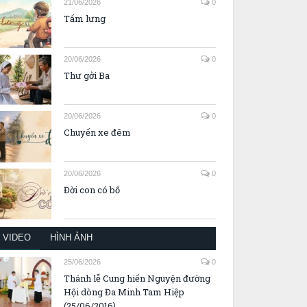
21/06/2026
0
Tấm lưng
20/06/2026
0
Thư gởi Ba
20/06/2026
0
Chuyến xe đêm
20/06/2026
0
Đời con có bố
VIDEO
HÌNH ẢNH
25/06/2026
0
Thánh lễ Cung hiến Nguyện đường
Hội dòng Đa Minh Tam Hiệp
(25/06/2016)