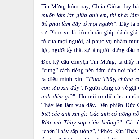
Tin Mừng hôm nay, Chúa Giêsu dạy bài
muốn làm lớn giữa anh em, thì phải là
thì phải làm đầy tớ mọi người”.
Đây là n
sự. Phục vụ là tiêu chuẩn giúp đánh giá 
tớ của mọi người, ai phục vụ nhằm mưu í
lực, người ấy thật sự là người đứng đầu 
Đọc kỹ câu chuyện Tin Mừng, ta thấy 
“cưng” cách riêng nên dám đến nói nhỏ v
ra điều mình xin: “
Thưa Thầy, chúng co
con sắp xin đây
”. Người cũng có vẻ gật 
anh điều gì?
”. Họ nói rõ điều họ muốn
Thầy lên làm vua đây. Đến phiên Đức G
biết các anh xin gì! Các anh có uống n
Rửa mà Thầy sắp chịu không?
”. Các 
“chén Thầy sắp uống”, “Phép Rửa Thầy sắ