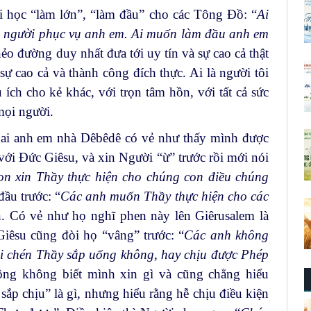
 học “làm lớn”, “làm đầu” cho các Tông Đồ: “
Ai
m người phục vụ anh em. Ai muốn làm đầu anh em
ẻo đường duy nhất đưa tới uy tín và sự cao cả thật
sự cao cả và thành công đích thực. Ai là người tôi
ch cho kẻ khác, với trọn tâm hồn, với tất cả sức
mọi người.
hai anh em nhà Dêbêdê có vẻ như thấy mình được
ới Đức Giêsu, và xin Người “ừ” trước rồi mới nói
n xin Thầy thực hiện cho chúng con điều chúng
đầu trước: “
Các anh muốn Thầy thực hiện cho các
. Có vẻ như họ nghĩ phen này lên Giêrusalem là
iêsu cũng đòi họ “vâng” trước: “
Các anh không
ỗi chén Thầy sắp uống không, hay chịu được Phép
ông không biết mình xin gì và cũng chẳng hiểu
p chịu” là gì, nhưng hiểu rằng hễ chịu điều kiện