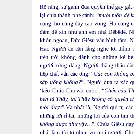
Rõ ràng, sự ganh đua quyền thế gay gắ
lại chia thành phe cánh: “
mười môn đệ ki
cùng, họ cũng đầy cao vọng. Họ cũng 
đảm để xin như anh em nhà Dêbêdê. Nh
khôn ngoan, Đức Giêsu vẫn bình tâm. 
Hai. Người ân cần lắng nghe lời thỉnh
trên trời không dành cho những kẻ bè
người xứng đáng. Người thẳng thắn đặt
tiếp chất vấn các ông: “
Các con không bi
sắp uống không?
”. Người đưa ra xác q
‘kéo Chúa Cha vào cuộc’: “
Chén của Thầ
bên tả Thầy, thì Thầy không có quyền c
mới được
”.Và nhất là, Người qui tụ cá
những lời rỉ tai, những lời của con tim t
không được như vậy…
”. Chúa Giêsu dạy
phải làm tôi tớ phục vụ mọi người. Ch