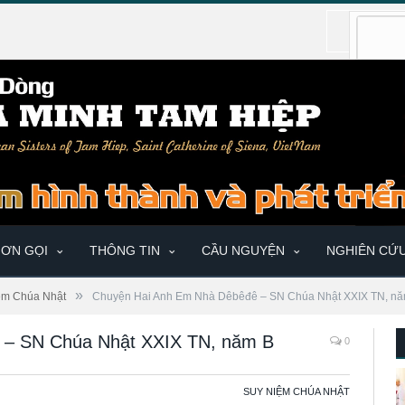
ƠN GỌI
THÔNG TIN
CẦU NGUYỆN
NGHIÊN CỨ
»
ệm Chúa Nhật
Chuyện Hai Anh Em Nhà Dêbêđê – SN Chúa Nhật XXIX TN, n
 – SN Chúa Nhật XXIX TN, năm B
0
SUY NIỆM CHÚA NHẬT