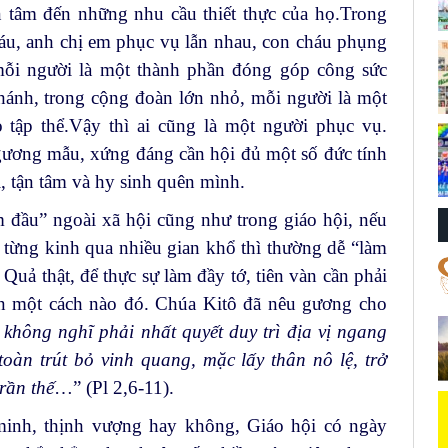
 tâm đến những nhu cầu thiết thực của họ.Trong
áu, anh chị em phục vụ lẫn nhau, con cháu phụng
mỗi người là một thành phần đóng góp công sức
hánh, trong cộng đoàn lớn nhỏ, mỗi người là một
o tập thể.Vậy thì ai cũng là một người phục vụ.
gương mẫu, xứng đáng cần hội đủ một số đức tính
ị, tận tâm và hy sinh quên mình.
 đầu” ngoài xã hội cũng như trong giáo hội, nếu
 từng kinh qua nhiều gian khổ thì thường dễ “làm
Quả thật, để thực sự làm đầy tớ, tiên vàn cần phải
n một cách nào đó. Chúa Kitô đã nêu gương cho
không nghĩ phải nhất quyết duy trì địa vị ngang
àn trút bỏ vinh quang, mặc lấy thân nô lệ, trở
rần thế
…” (Pl 2,6-11).
minh, thịnh vượng hay không, Giáo hội có ngày