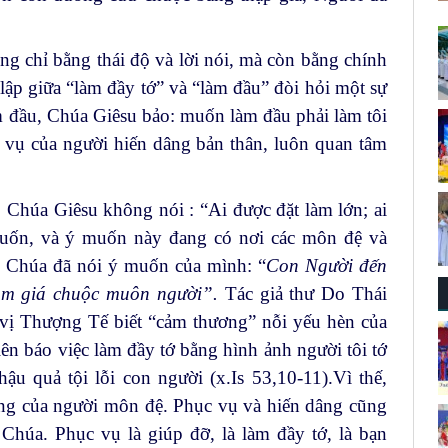
g chỉ bằng thái độ và lời nói, mà còn bằng chính
lập giữa “làm đầy tớ” và “làm đầu” đòi hỏi một sự
 đầu, Chúa Giêsu bảo: muốn làm đầu phải làm tôi
 vụ của người hiến dâng bản thân, luôn quan tâm
, Chúa Giêsu không nói : “Ai được đặt làm lớn; ai
muốn, và ý muốn này đang có nơi các môn đệ và
nh Chúa đã nói ý muốn của mình: “
Con Người đến
àm giá chuộc muôn người”.
Tác giả thư Do Thái
h vị Thượng Tế biết “cảm thương” nỗi yếu hèn của
tiên báo việc làm đầy tớ bằng hình ảnh người tôi tớ
ậu quả tội lỗi con người (x.Is 53,10-11).Vì thế,
ống của người môn đệ. Phục vụ và hiến dâng cũng
 Chúa. Phục vụ là giúp đỡ, là làm đầy tớ, là bạn