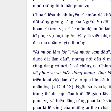
muốn sống tinh thần phục vụ.
Chúa Giêsu thanh luyện các môn đệ khôn
đời sống gương sáng của Người
.
Sự đối 
hoán cải trọn vẹn. Các môn đệ muốn làm
tớ phục vụ mọi người. Đây là việc phục
đến tha nhân vì yêu thương.
“
Ai muốn làm lớn
”, “
Ai muốn làm đầu
”
được đặt làm đầu”, nhưng nói đến ý 
cũng đang có nơi tất cả chúng ta. Chí
để phục vụ và hiến dâng mạng sống l
triển khai việc làm đầy tớ qua hình ản
nhân loại (x.Dt 4,13). Ngôn sứ Isaia lại 
trung thành chịu đau khổ để gánh lấy h
phục vụ và hiến dâng cũng phải là lẽ s
phải là lẽ sống của những ai theo chân