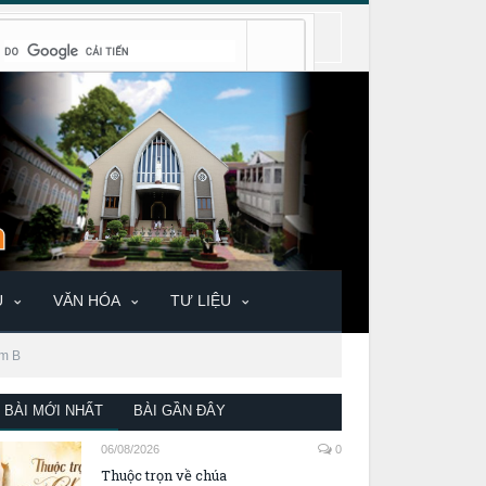
U
VĂN HÓA
TƯ LIỆU
ăm B
BÀI MỚI NHẤT
BÀI GẦN ĐÂY
06/08/2026
0
Thuộc trọn về chúa