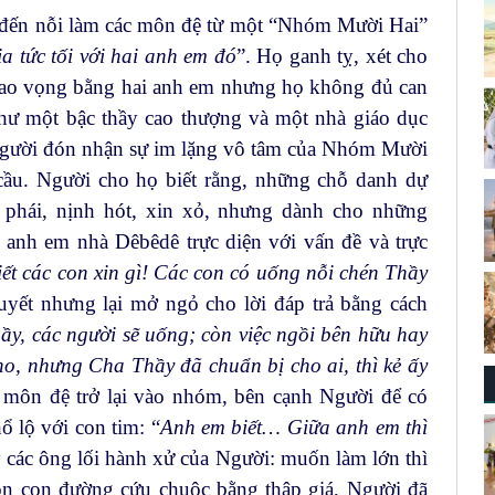
t đến nỗi làm các môn đệ từ một “Nhóm Mười Hai”
a tức tối với hai anh em đó
”. Họ ganh tỵ, xét cho
cao vọng bằng hai anh em nhưng họ không đủ can
ư một bậc thầy cao thượng và một nhà giáo dục
Người đón nhận sự im lặng vô tâm của Nhóm Mười
 cầu. Người cho họ biết rằng, những chỗ danh dự
 phái, nịnh hót, xin xỏ, nhưng dành cho những
 anh em nhà Dêbêdê trực diện với vấn đề và trực
ết các con xin gì! Các con có uống nỗi chén Thầy
uyết nhưng lại mở ngỏ cho lời đáp trả bằng cách
y, các người sẽ uống; còn việc ngồi bên hữu hay
ho, nhưng Cha Thầy đã chuẩn bị cho ai, thì kẻ ấy
c môn đệ trở lại vào nhóm, bên cạnh Người để có
hổ lộ với con tim: “
Anh em biết… Giữa anh em thì
 các ông lối hành xử của Người: muốn làm lớn thì
ọn con đường cứu chuộc bằng thập giá, Người đã