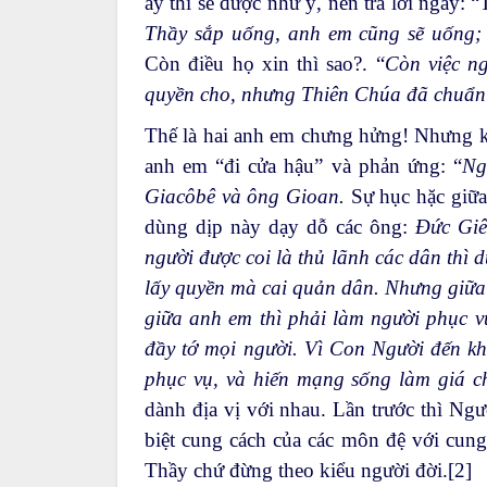
ấy thì sẽ được như ý, nên trả lời ngay: 
Thầy sắp uống, anh em cũng sẽ uống; 
Còn điều họ xin thì sao?. “
Còn việc n
quyền cho, nhưng Thiên Chúa đã chuẩn b
Thế là hai anh em chưng hửng! Nhưng k
anh em “đi cửa hậu” và phản ứng: “
Ng
Giacôbê và ông Gioan.
Sự hục hặc giữa
dùng dịp này dạy dỗ các ông:
Đức Giê
người được coi là thủ lãnh các dân thì 
lấy quyền mà cai quản dân. Nhưng giữa
giữa anh em thì phải làm người phục 
đầy tớ mọi người. Vì Con Người đến kh
phục vụ, và hiến mạng sống làm giá 
dành địa vị với nhau. Lần trước thì N
biệt cung cách của các môn đệ với cung
Thầy chứ đừng theo kiểu người đời.
[2]