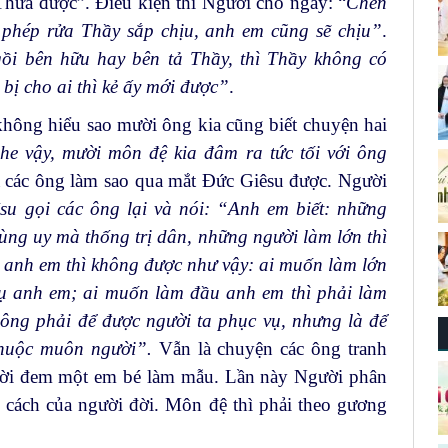
“Thưa được”. Điều kiện thì Người cho ngay: “
Chén
phép rửa Thầy sắp chịu, anh em cũng sẽ chịu”
.
gồi bên hữu hay bên tả Thầy, thì Thầy không có
ị cho ai thì kẻ ấy mới được”
.
hông hiểu sao mười ông kia cũng biết chuyện hai
he vậy, mười môn đệ kia đâm ra tức tối với ông
 các ông làm sao qua mắt Đức Giêsu được. Người
su gọi các ông lại và nói: “Anh em biết: những
dùng uy mà thống trị dân, những người làm lớn thì
 anh em thì không được như vậy: ai muốn làm lớn
vụ anh em; ai muốn làm đầu anh em thì phải làm
ông phải để được người ta phục vụ, nhưng là để
chuộc muôn người”.
Vẫn là chuyện các ông tranh
gười đem một em bé làm mẫu. Lần này Người phân
 cách của người đời. Môn đệ thì phải theo gương