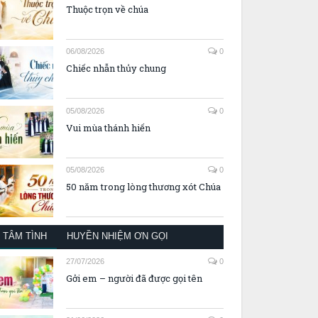
Thuộc trọn về chúa
06/08/2026
0
Chiếc nhẫn thủy chung
05/08/2026
0
Vui mùa thánh hiến
05/08/2026
0
50 năm trong lòng thương xót Chúa
TÂM TÌNH
HUYỀN NHIỆM ƠN GỌI
27/07/2026
0
Gởi em – người đã được gọi tên