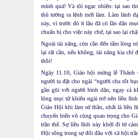
mình quá! Và tôi ngạc nhiên: tại sao t
thủ tướng ra lệnh mới làm. Làm lãnh đạ
này, vì trước đó ít lâu đã có lần dân 
chuẩn bị cho việc này chứ, tại sao lại ch
Ngoài tài năng, còn cần đến tấm lòng 
lại rất cần, nếu không, tài năng kia ch
thôi!
Ngày 11.10, Giáo hội mừng lễ Thánh 
người ta đặt cho ngài “người cha tốt bụ
gần gũi với người bình dân, ngay cả 
lòng mục tử khiến ngài trở nên liều lĩn
Giáo Hội khi làm sứ thần, nhất là liều 
chuyển biến vô cùng quan trọng cho Giá
trần thế. Sự liều lĩnh này khởi đi từ 
Hội sống trong sự đối đầu với xã hội trần