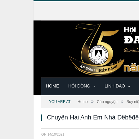
HOME
HỘI DÒNG
LINH ĐẠO
»
»
YOU ARE AT:
Home
Cầu nguyện
Suy ni
Chuyện Hai Anh Em Nhà Dêbêđê
ON
14/10/2021