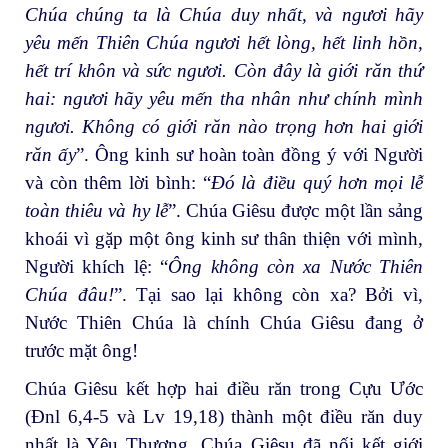
Chúa chúng ta là Chúa duy nhất, và ngươi hãy
yêu mến Thiên Chúa ngươi hết lòng, hết linh hồn,
hết trí khôn và sức ngươi. Còn đây là giới răn thứ
hai: ngươi hãy yêu mến tha nhân như chính mình
ngươi. Không có giới răn nào trọng hơn hai giới
răn ấy
”. Ông kinh sư hoàn toàn đồng ý với Người
và còn thêm lời bình: “
Đó là điều quý hơn mọi lễ
toàn thiêu và hy lễ
”. Chúa Giêsu được một lần sảng
khoái vì gặp một ông kinh sư thân thiện với mình,
Người khích lệ: “
Ông không còn xa Nước Thiên
Chúa đâu!
”. Tại sao lại không còn xa? Bởi vì,
Nước Thiên Chúa là chính Chúa Giêsu đang ở
trước mặt ông!
Chúa Giêsu kết hợp hai điều răn trong Cựu Ước
(Đnl 6,4-5 và Lv 19,18) thành một điều răn duy
nhất là Yêu Thương. Chúa Giêsu đã nối kết giới