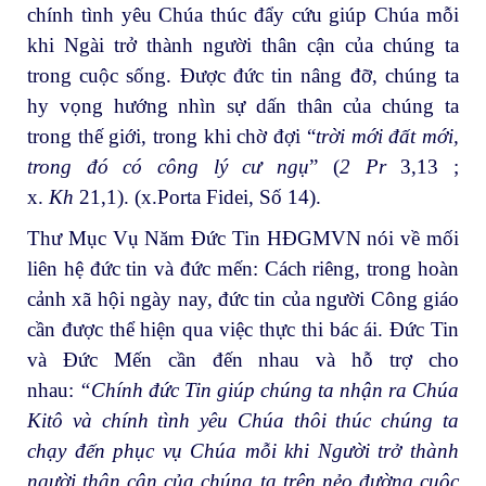
chính tình yêu Chúa thúc đẩy cứu giúp Chúa mỗi
khi Ngài trở thành người thân cận của chúng ta
trong cuộc sống. Được đức tin nâng đỡ, chúng ta
hy vọng hướng nhìn sự dấn thân của chúng ta
trong thế giới, trong khi chờ đợi “
trời mới đất mới,
trong đó có công lý cư ngụ
” (
2 Pr
3,13 ;
x.
Kh
21,1). (x.Porta Fidei, Số 14).
Thư Mục Vụ Năm Đức Tin HĐGMVN nói về mối
liên hệ đức tin và đức mến: Cách riêng, trong hoàn
cảnh xã hội ngày nay, đức tin của người Công giáo
cần được thể hiện qua việc thực thi bác ái. Đức Tin
và Đức Mến cần đến nhau và hỗ trợ cho
nhau:
“Chính đức Tin giúp chúng ta nhận ra Chúa
Kitô và chính tình yêu Chúa thôi thúc chúng ta
chạy đến phục vụ Chúa mỗi khi Người trở thành
người thân cận của chúng ta trên nẻo đường cuộc