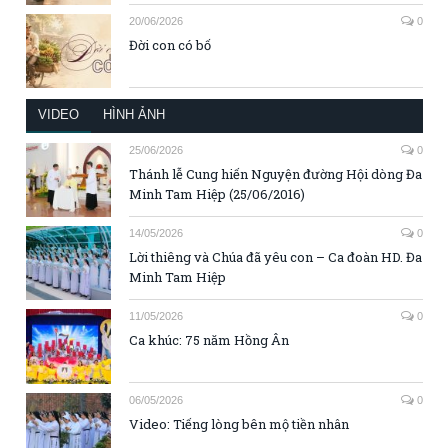
20/06/2026
0
Đời con có bố
VIDEO
HÌNH ẢNH
25/06/2026
0
Thánh lễ Cung hiến Nguyện đường Hội dòng Đa
Minh Tam Hiệp (25/06/2016)
14/05/2026
0
Lời thiêng và Chúa đã yêu con – Ca đoàn HD. Đa
Minh Tam Hiệp
11/05/2026
0
Ca khúc: 75 năm Hồng Ân
06/05/2026
0
Video: Tiếng lòng bên mộ tiền nhân