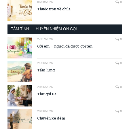
06/08/2026
0
Thuộc trọn về chúa
TÂM TÌNH
HUYỀN NHIỆM ƠN GỌI
27/07/2026
0
Gởi em – người đã được gọi tên
21/06/2026
0
Tấm lưng
20/06/2026
0
Thư gởi Ba
20/06/2026
0
Chuyến xe đêm