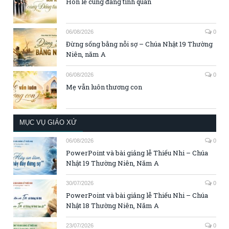
Hôn lễ cùng đấng tình quân
06/08/2026
0
Đừng sống bằng nỗi sợ – Chúa Nhật 19 Thường
Niên, năm A
06/08/2026
0
Mẹ vẫn luôn thương con
MỤC VỤ GIÁO XỨ
06/08/2026
0
PowerPoint và bài giảng lễ Thiếu Nhi – Chúa
Nhật 19 Thường Niên, Năm A
30/07/2026
0
PowerPoint và bài giảng lễ Thiếu Nhi – Chúa
Nhật 18 Thường Niên, Năm A
23/07/2026
0