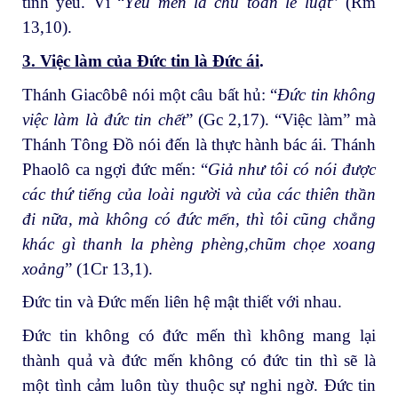
tình yêu. Vì “
Yêu mến là chu toàn lề luật
” (Rm
13,10).
3. Việc làm của Đức tin
là Đức ái
.
Thánh Giacôbê nói một câu bất hủ: “
Đức tin không
việc làm là đức tin chết
” (Gc 2,17). “Việc làm” mà
Thánh Tông Đồ nói đến là thực hành bác ái. Thánh
Phaolô ca ngợi đức mến: “
Giả như tôi có nói được
các thứ tiếng của loài người và của các thiên thần
đi nữa, mà không có đức mến, thì tôi cũng chẳng
khác gì thanh la phèng phèng,chũm chọe xoang
xoảng
” (1Cr 13,1).
Đức tin và Đức mến liên hệ mật thiết với nhau.
Đức tin không có đức mến thì không mang lại
thành quả và đức mến không có đức tin thì sẽ là
một tình cảm luôn tùy thuộc sự nghi ngờ. Đức tin