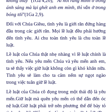
không thấy
” (1Ga 4,20);
“Ai nói rằng mình ở trong
ánh sáng mà lại ghét anh em mình, thì vẫn ở trong
bóng tối
”(1Ga 2,9).
Đối với Chúa Giêsu, tình yêu là giới răn đứng hàng
đầu trong các giới răn. Mọi lề luật đều phải hướng
đến tình yêu. Ai chu toàn tình yêu là chu toàn lề
luật.
Lề luật của Chúa thật nhẹ nhàng vì lề luật chính là
tình yêu. Nếu yêu mến Chúa và yêu mến anh em,
ta sẽ thấy việc giữ luật không còn gì khó khăn nữa.
Tình yêu sẽ làm cho ta cảm nếm sự ngọt ngào
trong việc tuân giữ lề luật.
Lề luật của Chúa cô đọng trong một thái độ là yêu
mến.Giữ luật mà quên yêu mến có thể dẫn đến óc
nệ luật.Giữ luật phải trở nên phương thế để bày tỏ