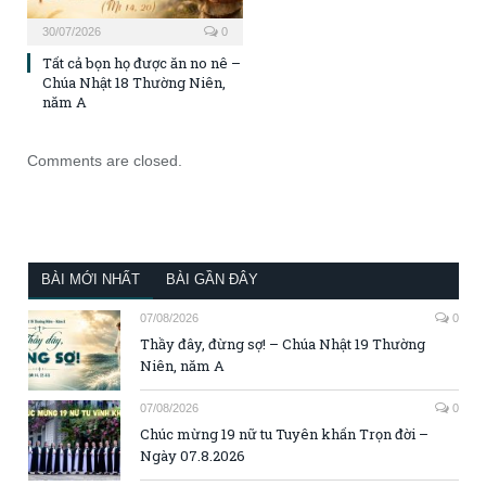
30/07/2026
0
Tất cả bọn họ được ăn no nê –
Chúa Nhật 18 Thường Niên,
năm A
Comments are closed.
BÀI MỚI NHẤT
BÀI GẦN ĐÂY
07/08/2026
0
Thầy đây, đừng sợ! – Chúa Nhật 19 Thường
Niên, năm A
07/08/2026
0
Chúc mừng 19 nữ tu Tuyên khấn Trọn đời –
Ngày 07.8.2026