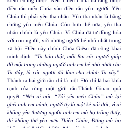
kiểm chứng được. Nên Thiên Chúa đã ràng buộc
điều răn mến Chúa vào điều răn yêu người. Yêu
Chúa thì phải yêu tha nhân. Yêu tha nhân là bằng
chứng yêu mến Chúa. Còn hơn thế nữa, yêu tha
nhân chính là yêu Chúa. Vì Chúa đã tự đồng hóa
với con người, với những người bé nhỏ nhất trong
xã hội. Điều này chính Chúa Giêsu đã công khai
minh định:
“Ta bảo thật, mỗi lần các ngươi giúp
đỡ một trong những người anh em bé nhỏ nhất của
Ta đây, là các ngươi đã làm cho chính Ta vậy”.
Thành ra hai giới răn chỉ là một. Đó chỉ là hai khía
cạnh của cùng một giới răn
.
Thánh Gioan quả
quyết: “
Nếu ai nói: “Tôi yêu mến Chúa” mà lại
ghét anh em mình, người ấy là một kẻ nói dối; vì ai
không yêu thương người anh em mà họ trông thấy,
thì không thể yêu mến Thiên Chúa, Ðấng mà họ