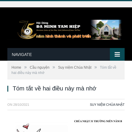
NAVIGATE
»
»
»
Home
Cầu nguyện
Suy niệm Chúa Nhật
Tóm tắt về
hai điều này mà nhớ
Tóm tắt về hai điều này mà nhớ
ON
28/10/2021
SUY NIỆM CHÚA NHẬT