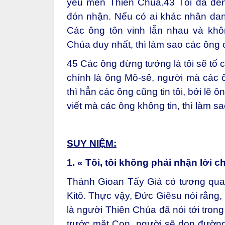
yêu mến Thiên Chúa.
43
Tôi đã đến
đón nhận. Nếu có ai khác nhân dan
Các ông tôn vinh lẫn nhau và khô
Chúa duy nhất, thì làm sao các ông 
45
Các ông đừng tưởng là tôi sẽ tố 
chính là ông Mô-sê, người mà các ô
thì hẳn các ông cũng tin tôi, bởi lẽ ôn
viết mà các ông không tin, thì làm sao
SUY NIỆM:
1. « Tôi, tôi không phải nhận lời
Thánh Gioan Tẩy Giả có tương quan 
Kitô. Thực vậy, Đức Giêsu nói rằng
là người Thiên Chúa đã nói tới trong
trước mặt Con, người sẽ dọn đường 