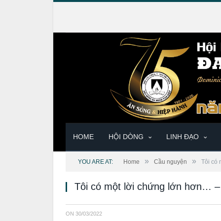
HOME
HỘI DÒNG
LINH ĐẠO
»
»
YOU ARE AT:
Home
Cầu nguyện
Tôi có
Tôi có một lời chứng lớn hơn… 
ON
30/03/2022