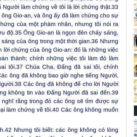
ời Người làm chứng về tôi là lời chứng thật.
33
 ông Gio-an, và ông ấy đã làm chứng cho sự
 chứng của một phàm nhân, nhưng tôi nói ra
ứu độ.
35
Ông Gio-an là ngọn đèn cháy sáng,
sáng của ông trong một thời gian.
36
Nhưng
ơn lời chứng của ông Gio-an: đó là những việc
oàn thành; chính những việc tôi làm đó làm
i tôi.
37
Chúa Cha, Đấng đã sai tôi, chính
Các ông đã không bao giờ nghe tiếng Người,
Người.
38
Các ông đã không để cho lời Người
 ông không tin vào Đấng Người đã sai đến.
39
 nghĩ rằng trong đó các ông sẽ tìm được sự
ại làm chứng về tôi.
40
Các ông không muốn
h.
42
Nhưng tôi biết: các ông không có lòng