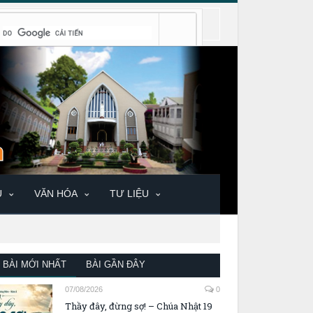
U
VĂN HÓA
TƯ LIỆU
BÀI MỚI NHẤT
BÀI GẦN ĐÂY
07/08/2026
0
Thầy đây, đừng sợ! – Chúa Nhật 19