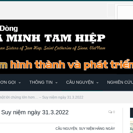
ƠN GỌI
THÔNG TIN
CẦU NGUYỆN
NGHIÊN CỨ
 một lời chứng lớn hơn… – Suy niệm ngày 31.3.2022
– Suy niệm ngày 31.3.2022
0
CẦU NGUYỆN
,
SUY NIỆM HẰNG NGÀY