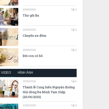
20/06/2026
0
Thư gởi Ba
20/06/2026
0
Chuyến xe đêm
20/06/2026
0
Đời con có bố
VIDEO
HÌNH ẢNH
25/06/2026
0
Thánh lễ Cung hiến Nguyện đường
Hội dòng Đa Minh Tam Hiệp
(25/06/2016)
14/05/2026
0