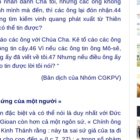
 nhân danh Cha tôi, nhưng các ông không
h mình mà đến, thì các ông lại đón nhận.
44
ng tìm kiếm vinh quang phát xuất từ Thiên
có thể tin được?
cáo các ông với Chúa Cha. Kẻ tố cáo các ông
ng tin cậy.
46
Vì nếu các ông tin ông Mô-sê,
g ấy đã viết về tôi.
47
Nhưng nếu điều ông ấy
 tin được lời tôi nói? “
(Bản dịch của Nhóm CGKPV)
 chứng của một người »
đặc biệt và có thể nói là duy nhất với Đức
, Gioan còn hơn cả một ngôn sứ, « Chính ông
 Kinh Thánh rằng : này ta sai sứ giả của ta đi
cho con đến » (Lc 7, 27) ; « trong số phàm