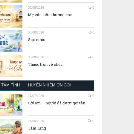
06/08/2026
0
Mẹ vẫn luôn thương con
06/08/2026
0
Giọt nước
06/08/2026
0
Thuộc trọn về chúa
TÂM TÌNH
HUYỀN NHIỆM ƠN GỌI
27/07/2026
0
Gởi em – người đã được gọi tên
21/06/2026
0
Tấm lưng