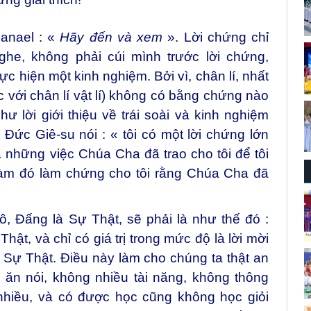
hanael : «
Hãy đến và xem
». Lời chứng chỉ
ghe, không phải cúi mình trước lời chứng,
ực hiện một kinh nghiệm. Bởi vì, chân lí, nhất
ác với chân lí vật lí) không có bằng chứng nào
ư lời giới thiệu về trái soài và kinh nghiệm
, Đức Giê-su nói : « tôi có một lời chứng lớn
 những việc Chúa Cha đã trao cho tôi để tôi
 làm đó làm chứng cho tôi rằng Chúa Cha đã
, Đấng là Sự Thật, sẽ phải là như thế đó :
hật, và chỉ có giá trị trong mức độ là lời mời
 Sự Thật. Điều này làm cho chúng ta thật an
u ăn nói, không nhiều tài năng, không thông
hiều, và có được học cũng không học giỏi