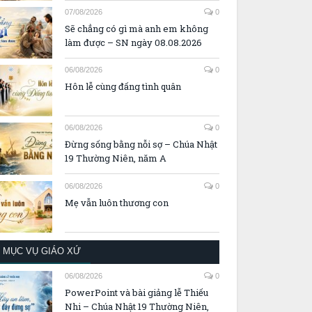
07/08/2026
0
Sẽ chẳng có gì mà anh em không
làm được – SN ngày 08.08.2026
06/08/2026
0
Hôn lễ cùng đấng tình quân
06/08/2026
0
Đừng sống bằng nỗi sợ – Chúa Nhật
19 Thường Niên, năm A
06/08/2026
0
Mẹ vẫn luôn thương con
MỤC VỤ GIÁO XỨ
06/08/2026
0
PowerPoint và bài giảng lễ Thiếu
Nhi – Chúa Nhật 19 Thường Niên,