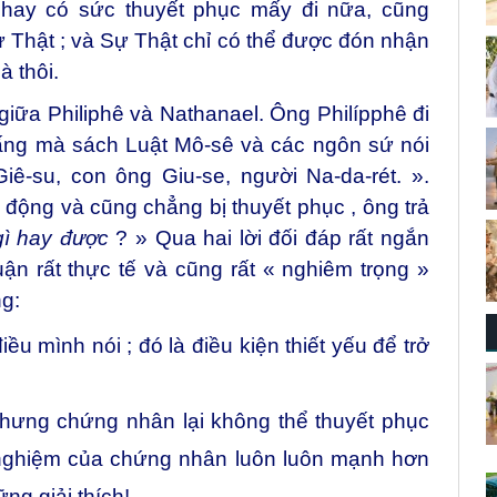
 hay có sức thuyết phục mấy đi nữa, cũng
 Thật ; và Sự Thật chỉ có thể được đón nhận
à thôi.
 giữa Philiphê và Nathanael. Ông Philípphê đi
Đấng mà sách Luật Mô-sê và các ngôn sứ nói
Giê-su, con ông Giu-se, người Na-da-rét. ».
ộng và cũng chẳng bị thuyết phục , ông trả
gì hay được
? » Qua hai lời đối đáp rất ngắn
uận rất thực tế và cũng rất « nghiêm trọng »
ng:
u mình nói ; đó là điều kiện thiết yếu để trở
nhưng chứng nhân lại không thể thuyết phục
h nghiệm của chứng nhân luôn luôn mạnh hơn
ng giải thích!