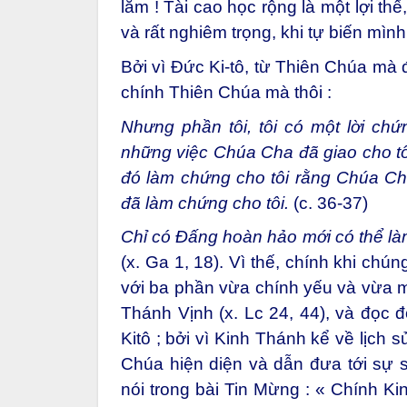
lắm ! Tài cao học rộng là một lợi th
và rất nghiêm trọng, khi tự biến mìn
Bởi vì Đức Ki-tô, từ Thiên Chúa mà 
chính Thiên Chúa mà thôi :
Nhưng phần tôi, tôi có một lời chứ
những việc Chúa Cha đã giao cho tôi
đó làm chứng cho tôi rằng Chúa Cha
đã làm chứng cho tôi.
(c. 36-37)
Chỉ có
Đấng hoàn hảo mới có thể l
(x. Ga 1, 18). Vì thế, chính khi ch
với ba phần vừa chính yếu và vừa m
Thánh Vịnh (x. Lc 24, 44), và đọc 
Kitô ; bởi vì Kinh Thánh kể về lịch 
Chúa hiện diện và dẫn đưa tới sự s
nói trong bài Tin Mừng : « Chính Ki