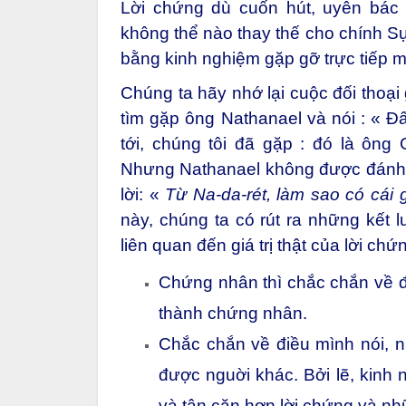
Lời chứng dù cuốn hút, uyên bác
không thể nào thay thế cho chính Sự
bằng kinh nghiệm gặp gỡ trực tiếp m
Chúng ta hãy nhớ lại cuộc đối thoại
tìm gặp ông Nathanael và nói : « 
tới, chúng tôi đã gặp : đó là ông 
Nhưng Nathanael không được đánh đ
lời: «
Từ Na-da-rét, làm sao có cái 
này, chúng ta có rút ra những kết l
liên quan đến giá trị thật của lời chứ
Chứng nhân thì chắc chắn về điề
thành chứng nhân.
Chắc chắn về điều mình nói, 
được nguời khác. Bởi lẽ, kin
và tận căn hơn lời chứng và nhữ