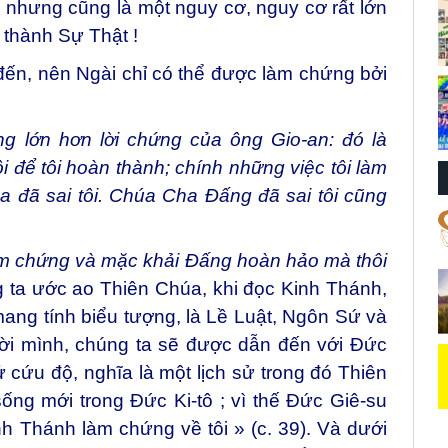
ế, nhưng cũng là một nguy cơ, nguy cơ rất lớn
h thành Sự Thật !
đến, nên Ngài chỉ có thể được làm chứng bởi
ng lớn hơn lời chứng của ông Gio-an: đó là
 để tôi hoàn thành; chính những việc tôi làm
 đã sai tôi.
Chúa Cha Đấng đã sai tôi cũng
àm chứng và mặc khải Đấng hoàn hảo mà thôi
úng ta ước ao Thiên Chúa, khi đọc Kinh Thánh,
ang tính biểu tượng, là Lề Luật, Ngôn Sứ và
đời mình, chúng ta sẽ được dẫn đến với Đức
sử cứu độ, nghĩa là một lịch sử trong đó Thiên
ống mới trong Đức Ki-tô ; vì thế Đức Giê-su
nh Thánh làm chứng về tôi » (c. 39). Và dưới