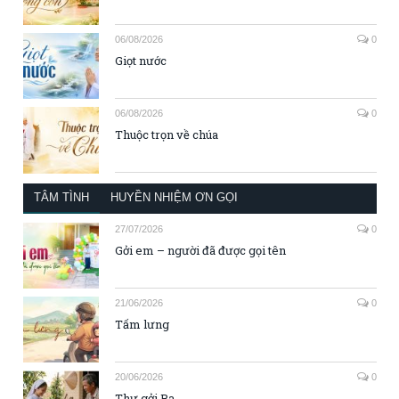
06/08/2026
0
Giọt nước
06/08/2026
0
Thuộc trọn về chúa
TÂM TÌNH
HUYỀN NHIỆM ƠN GỌI
27/07/2026
0
Gởi em – người đã được gọi tên
21/06/2026
0
Tấm lưng
20/06/2026
0
Thư gởi Ba