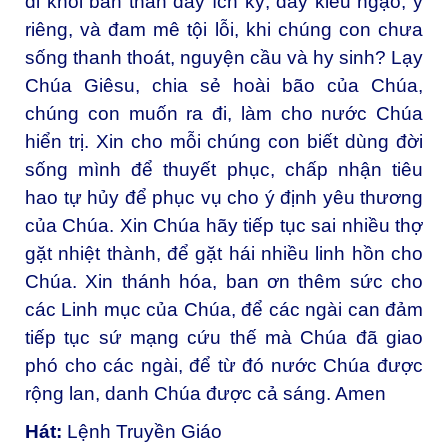
đi khỏi bản thân đầy ích kỷ, đầy kiêu ngạo, ý
riêng, và đam mê tội lỗi, khi chúng con chưa
sống thanh thoát, nguyện cầu và hy sinh? Lạy
Chúa Giêsu, chia sẻ hoài bão của Chúa,
chúng con muốn ra đi, làm cho nước Chúa
hiển trị. Xin cho mỗi chúng con biết dùng đời
sống mình để thuyết phục, chấp nhận tiêu
hao tự hủy để phục vụ cho ý định yêu thương
của Chúa. Xin Chúa hãy tiếp tục sai nhiều thợ
gặt nhiệt thành, để gặt hái nhiều linh hồn cho
Chúa. Xin thánh hóa, ban ơn thêm sức cho
các Linh mục của Chúa, để các ngài can đảm
tiếp tục sứ mạng cứu thế mà Chúa đã giao
phó cho các ngài, để từ đó nước Chúa được
rộng lan, danh Chúa được cả sáng. Amen
Hát:
Lệnh Truyền Giáo