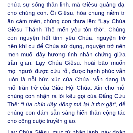
chứa sự sống thần linh, mà Giêsu quảng đại
cho chúng con. Ôi Giêsu, hòa chung niềm tri
ân cảm mến, chúng con thưa lên: “Lạy Chúa
Giêsu Thánh Thể mến yêu tôn thờ”. Chúng
con nguyện hết tình yêu Chúa, nguyện trở
nên khí cụ để Chúa sử dụng, nguyện trở nên
men muối dậy hương tình nhân chứng giữa
trần gian. Lạy Chúa Giêsu, hoài bão muốn
mọi người được cứu rỗi, được hạnh phúc vẫn
luôn là nỗi bức xúc của Chúa, vẫn đang là
mối trăn trở của Giáo Hội Chúa. Xin cho mỗi
chúng con nhận ra lời kêu gọi của Đấng Cứu
Thế:
“Lúa chín đầy đồng mà lại ít thợ gặt”,
để
chúng con dám sẵn sàng hiến thân cộng tác
cho công cuộc truyền giáo.
Lạy Chúa Giêsu, mục tử nhân lành, này đoàn