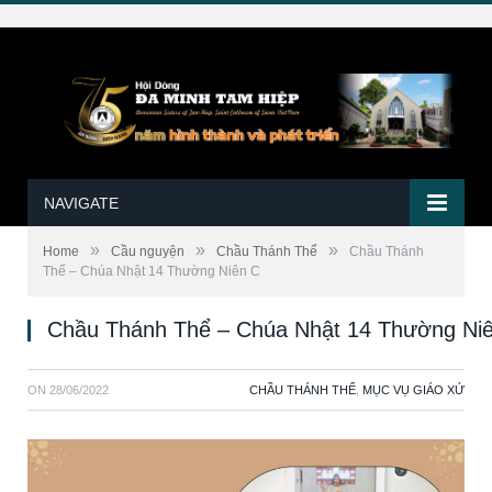
NAVIGATE
»
»
»
Home
Cầu nguyện
Chầu Thánh Thể
Chầu Thánh
Thể – Chúa Nhật 14 Thường Niên C
Chầu Thánh Thể – Chúa Nhật 14 Thường Ni
ON
28/06/2022
CHẦU THÁNH THỂ
,
MỤC VỤ GIÁO XỨ