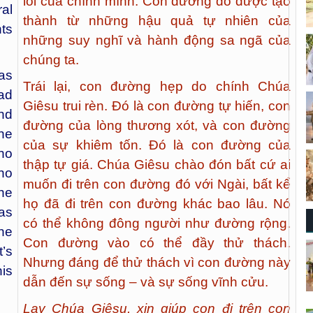
lỗi của chính mình. Con đường đó được tạo
al
thành từ những hậu quả tự nhiên của
ts
những suy nghĩ và hành động sa ngã của
chúng ta.
as
Trái lại, con đường hẹp do chính Chúa
oad
Giêsu trui rèn. Đó là con đường tự hiến, con
and
đường của lòng thương xót, và con đường
the
của sự khiêm tốn. Đó là con đường của
ho
thập tự giá. Chúa Giêsu chào đón bất cứ ai
 no
muốn đi trên con đường đó với Ngài, bất kể
he
họ đã đi trên con đường khác bao lâu. Nó
as
có thể không đông người như đường rộng.
he
Con đường vào có thể đầy thử thách.
’s
Nhưng đáng để thử thách vì con đường này
is
dẫn đến sự sống – và sự sống vĩnh cửu.
Lạy Chúa Giêsu, xin giúp con đi trên con