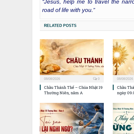
“Jesus, help me to travel the narr
road of life with you.”
RELATED POSTS
08/08/2026
0
08/08/2026
Chầu Thánh Thể – Chúa Nhật 19
Chầu Thá
Thường Niên, năm A
ngày 09.