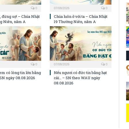
0
07/08/2026
0
, đừng sợ! – Chúa Nhật
Chúa luôn ở với ta – Chúa Nhật
g Niên, năm A
19 Thường Niên, năm A
0
07/08/2026
0
em có lòng tin lớn bằng
Nếu ngươi có đức tin bằng hạt
– SN ngày 08.08.2026
cải… – SN theo WAU ngày
08.08.2026