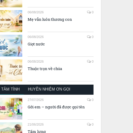
06/08/2026
0
Mẹ vẫn luôn thương con
06/08/2026
0
Giọt nước
06/08/2026
0
Thuộc trọn về chúa
TÂM TÌNH
HUYỀN NHIỆM ƠN GỌI
27/07/2026
0
Gởi em – người đã được gọi tên
21/06/2026
0
Tấm lưng