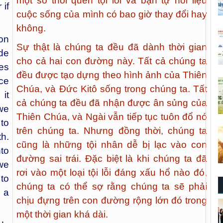
một số thói quen tội lỗi và bạn tự hỏi liệu
 if
cuộc sống của mình có bao giờ thay đổi hay
không.
 on
Sự thật là chúng ta đều đã dành thời gian
de
cho cả hai con đường này. Tất cả chúng ta
ves
đều được tạo dựng theo hình ảnh của Thiên
ace
Chúa, và Đức Kitô sống trong chúng ta. Tất
it
cả chúng ta đều đã nhận được ân sủng của
 we
Thiên Chúa, và Ngài vẫn tiếp tục tuôn đổ nó
to
trên chúng ta. Nhưng đồng thời, chúng ta
h.
cũng là những tội nhân dễ bị lạc vào con
to
đường sai trái. Đặc biệt là khi chúng ta đã
we
rơi vào một loại tội lỗi đáng xấu hổ nào đó,
to
chúng ta có thể sợ rằng chúng ta sẽ phải
e a
chịu đựng trên con đường rộng lớn đó trong
một thời gian khá dài.