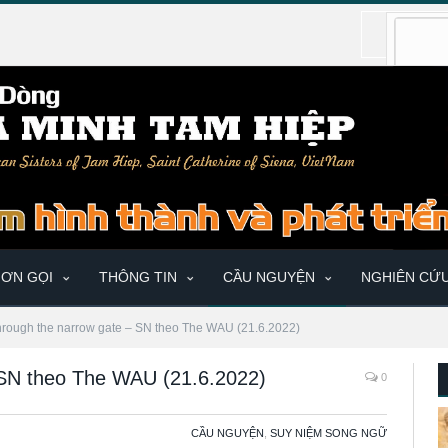
ƠN GỌI
THÔNG TIN
CẦU NGUYỆN
NGHIÊN CỨ
through the narrow gate – SN theo The WAU (21.6.2022)
 SN theo The WAU (21.6.2022)
0
CẦU NGUYỆN
,
SUY NIỆM SONG NGỮ