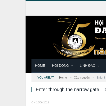
HOME
HỘI DÒNG
LINH ĐẠO
»
»
YOU ARE AT:
Home
Cầu nguyện
Enter 
Enter through the narrow gate –
ON
20/06/2022