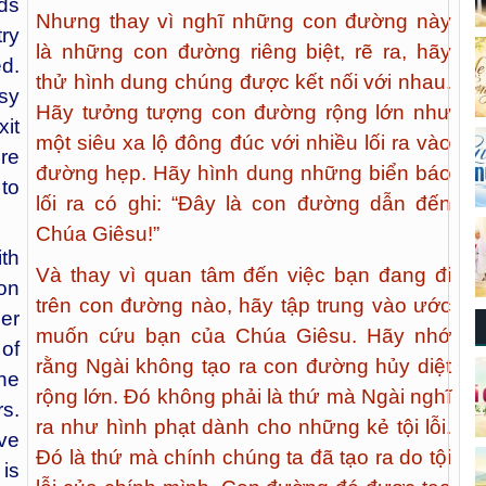
ads
Nhưng thay vì nghĩ những con đường này
ry
là những con đường riêng biệt, rẽ ra, hãy
d.
thử hình dung chúng được kết nối với nhau.
sy
Hãy tưởng tượng con đường rộng lớn như
it
một siêu xa lộ đông đúc với nhiều lối ra vào
re
đường hẹp. Hãy hình dung những biển báo
 to
lối ra có ghi: “Đây là con đường dẫn đến
Chúa Giêsu!”
th
Và thay vì quan tâm đến việc bạn đang đi
on
trên con đường nào, hãy tập trung vào ước
er
muốn cứu bạn của Chúa Giêsu. Hãy nhớ
 of
rằng Ngài không tạo ra con đường hủy diệt
he
rộng lớn. Đó không phải là thứ mà Ngài nghĩ
s.
ra như hình phạt dành cho những kẻ tội lỗi.
ve
Đó là thứ mà chính chúng ta đã tạo ra do tội
 is