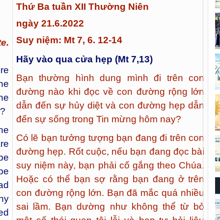
Thứ Ba tuần XII Thường Niên
ngày 21.6.2022
Suy niệm: Mt 7, 6. 12-14
e.
Hãy vào qua cửa hẹp (Mt 7,13)
re
Bạn thường hình dung mình đi trên con
he
đường nào khi đọc về con đường rộng lớn
he
dẫn đến sự hủy diệt và con đường hẹp dẫn
l?
đến sự sống trong Tin mừng hôm nay?
he
Có lẽ bạn tưởng tượng bạn đang đi trên con
re
đường hẹp. Rốt cuộc, nếu bạn đang đọc bài
be
suy niệm này, bạn phải cố gắng theo Chúa.
be
Hoặc có thể bạn sợ rằng bạn đang ở trên
ad
con đường rộng lớn. Bạn đã mắc quá nhiều
ny
sai lầm. Bạn dường như không thể từ bỏ
ed