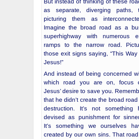
But instead of thinking of these ro
as separate, diverging paths, t
picturing them as interconnecte
Imagine the broad road as a bu
superhighway with numerous ex
ramps to the narrow road. Pictu
those exit signs saying, “This Way
Jesus!”
And instead of being concerned wi
which road you are on, focus 
Jesus’ desire to save you. Rememb
that he didn’t create the broad road
destruction. It’s not something 
devised as punishment for sinner
It’s something we ourselves ha
created by our own sins. That road