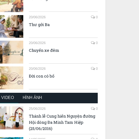
20/06/2026
0
Thư gởi Ba
20/06/2026
0
Chuyến xe đêm
20/06/2026
0
Đời con có bố
VIDEO
HÌNH ẢNH
25/06/2026
0
Thánh lễ Cung hiến Nguyện đường
Hội dòng Đa Minh Tam Hiệp
(25/06/2016)