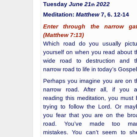
Tuesday
June 21
2022
th
Meditation:
Matthew
7, 6. 12-14
Enter through the narrow gat
(Matthew 7:13)
Which road do you usually pictu
yourself on when you read about t
wide road to destruction and t
narrow road to life in today’s Gospe
Perhaps you imagine you are on t
narrow road. After all, if you a
reading this meditation, you must 
trying to follow the Lord. Or may
you fear that you are on the bro
road. You’ve made too ma
mistakes. You can’t seem to sh