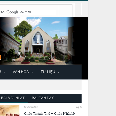
U
VĂN HÓA
TƯ LIỆU
BÀI MỚI NHẤT
BÀI GẦN ĐÂY
08/08/2026
0
Chầu Thánh Thể – Chúa Nhật 19