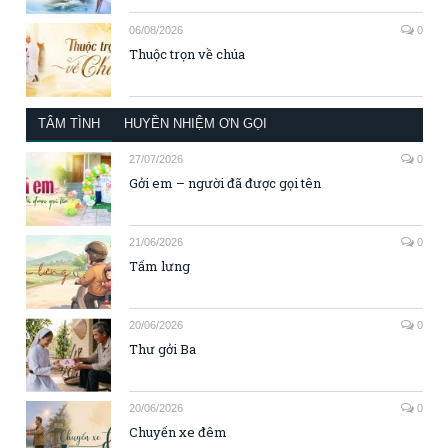
06/08/2026
0
Thuộc trọn về chúa
TÂM TÌNH
HUYỀN NHIỆM ƠN GỌI
27/07/2026
0
Gởi em – người đã được gọi tên
21/06/2026
0
Tấm lưng
20/06/2026
0
Thư gởi Ba
20/06/2026
0
Chuyến xe đêm