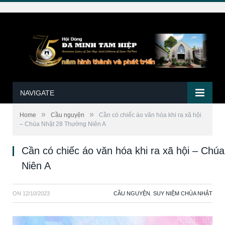
NAVIGATE
»
»
Home
Cầu nguyện
Cần có chiếc áo văn hóa khi ra xã hội
– Chúa Nhật 28 Thường Niên A
Cần có chiếc áo văn hóa khi ra xã hội – Ch
Niên A
ON
12/10/2023
CẦU NGUYỆN
,
SUY NIỆM CHÚA NHẬT