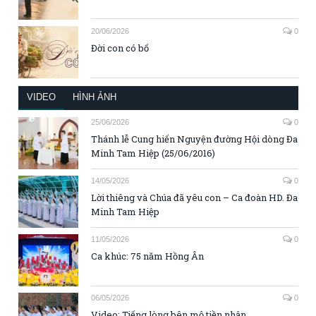
20/06/2026
0
Đời con có bố
VIDEO
HÌNH ẢNH
25/06/2026
0
Thánh lễ Cung hiến Nguyện đường Hội dòng Đa
Minh Tam Hiệp (25/06/2016)
14/05/2026
0
Lời thiêng và Chúa đã yêu con – Ca đoàn HD. Đa
Minh Tam Hiệp
11/05/2026
0
Ca khúc: 75 năm Hồng Ân
06/05/2026
0
Video: Tiếng lòng bên mộ tiền nhân