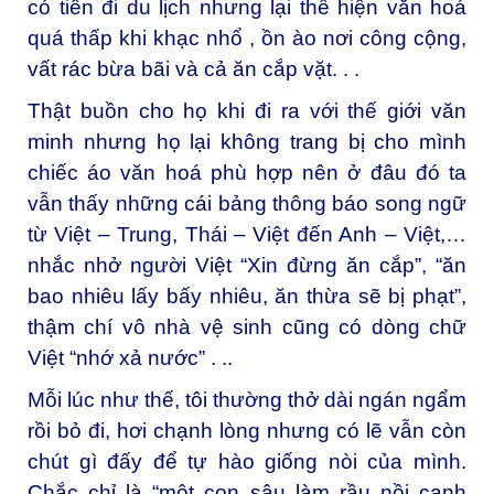
có tiền đi du lịch nhưng lại thể hiện văn hoá
quá thấp khi khạc nhổ , ồn ào nơi công cộng,
vất rác bừa bãi và cả ăn cắp vặt. . .
Thật buồn cho họ khi đi ra với thế giới văn
minh nhưng họ lại không trang bị cho mình
chiếc áo văn hoá phù hợp nên ở đâu đó ta
vẫn thấy những cái bảng thông báo song ngữ
từ Việt – Trung, Thái – Việt đến Anh – Việt,…
nhắc nhở người Việt “Xin đừng ăn cắp”, “ăn
bao nhiêu lấy bấy nhiêu, ăn thừa sẽ bị phạt”,
thậm chí vô nhà vệ sinh cũng có dòng chữ
Việt “nhớ xả nước” . ..
Mỗi lúc như thế, tôi thường thở dài ngán ngẩm
rồi bỏ đi, hơi chạnh lòng nhưng có lẽ vẫn còn
chút gì đấy để tự hào giống nòi của mình.
Chắc chỉ là “một con sâu làm rầu nồi canh