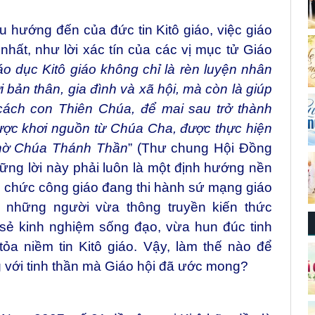
êu hướng đến của đức tin Kitô giáo, việc giáo
nhất, như lời xác tín của các vị mục tử Giáo
o dục Kitô giáo không chỉ là rèn luyện nhân
 bản thân, gia đình và xã hội, mà còn là giúp
cách con Thiên Chúa, để mai sau trở thành
ợc khơi nguồn từ Chúa Cha, được thực hiện
nhờ Chúa Thánh Thần
”
(Thư chung Hội Đồng
ững lời này phải luôn là một định hướng nền
o chức công giáo đang thi hành sứ mạng giáo
 những người vừa thông truyền kiến thức
ẻ kinh nghiệm sống đạo, vừa hun đúc tinh
ỏa niềm tin Kitô giáo. Vậy, làm thế nào để
 với tinh thần mà Giáo hội đã ước mong?