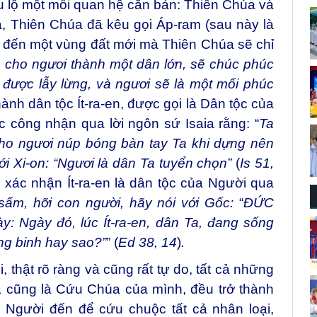
u lộ một mối quan hệ căn bản: Thiên Chúa và
, Thiên Chúa đã kêu gọi Áp-ram (sau này là
 đến một vùng đất mới mà Thiên Chúa sẽ chỉ
 cho ngươi thành một dân lớn, sẽ chúc phúc
 được lẫy lừng, và ngươi sẽ là một mối phúc
ành dân tộc Ít-ra-en, được gọi là Dân tộc của
 công nhận qua lời ngôn sứ Isaia rằng: “
Ta
cho ngươi núp bóng bàn tay Ta khi dựng nên
ới Xi-on:
“Ngươi là dân Ta tuyển chọn”
(
Is 51,
xác nhận Ít-ra-en là dân tộc của Người qua
 sấm, hỡi con người, hãy nói với Gốc:
“
ĐỨC
 Ngày đó, lúc Ít-ra-en, dân Ta, đang sống
ng binh hay sao?”
”
(
Ed 38, 14
)
.
 thật rõ ràng và cũng rất tự do, tất cả những
 cũng là Cứu Chúa của mình, đều trở thành
 Người đến để cứu chuộc tất cả nhân loại,