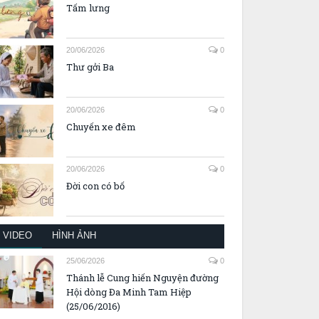
Tấm lưng
20/06/2026
0
Thư gởi Ba
20/06/2026
0
Chuyến xe đêm
20/06/2026
0
Đời con có bố
VIDEO
HÌNH ẢNH
25/06/2026
0
Thánh lễ Cung hiến Nguyện đường
Hội dòng Đa Minh Tam Hiệp
(25/06/2016)