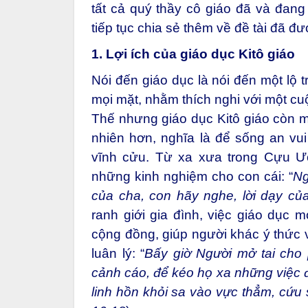
tất cả quý thầy cô giáo đã và đang
tiếp tục chia sẻ thêm về đề tài đã đ
1. Lợi ích của giáo dục Kitô giáo
Nói đến giáo dục là nói đến một lộ 
mọi mặt, nhằm thích nghi với một cuộ
Thế nhưng giáo dục Kitô giáo còn 
nhiên hơn, nghĩa là để sống an vu
vĩnh cửu. Từ xa xưa trong Cựu Ước
những kinh nghiệm cho con cái: “
Ng
của cha, con hãy nghe, lời dạy củ
ranh giới gia đình, việc giáo dục
cộng đồng, giúp người khác ý thức
luân lý: “
Bấy giờ Người mở tai cho 
cảnh cáo, để kéo họ xa những việc đ
linh hồn khỏi sa vào vực thẳm, cứu