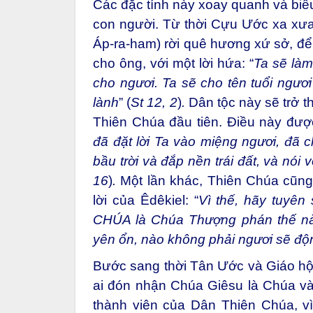
Các đặc tính này xoay quanh và biể
con người. Từ thời Cựu Ước xa xưa
Áp-ra-ham) rời quê hương xứ sở, để
cho ông, với một lời hứa: “
Ta sẽ làm
cho ngươi. Ta sẽ cho tên tuổi ngươi
lành
”
(
St 12, 2
)
.
Dân tộc này sẽ trở th
Thiên Chúa đầu tiên. Điều này được
đã đặt lời Ta vào miệng ngươi, đã 
bầu trời và đắp nền trái đất, và nói v
16
)
.
Một lần khác, Thiên Chúa cũng 
lời của Êdêkiel: “
Vì thế, hãy tuyên
CHÚA là Chúa Thượng phán thế này:
yên ổn, nào không phải ngươi sẽ độ
Bước sang thời Tân Ước và Giáo hội,
ai đón nhận Chúa Giêsu là Chúa và
thành viên của Dân Thiên Chúa, vì