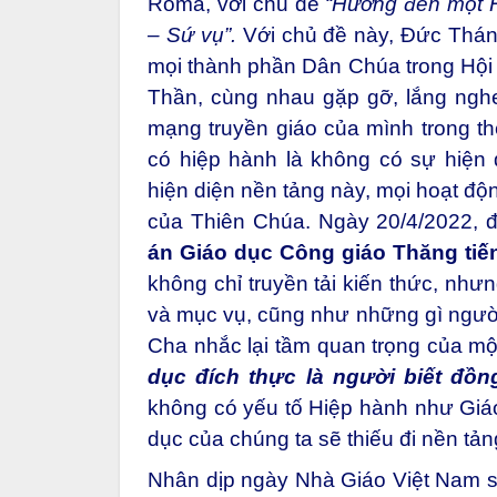
Rôma, với chủ đề
“Hướng đến một H
– Sứ vụ”.
Với chủ đề này, Đức Thán
mọi thành phần Dân Chúa trong Hộ
Thần, cùng nhau gặp gỡ, lắng nghe
mạng truyền giáo của mình trong th
có hiệp hành là không có sự hiện
hiện diện nền tảng này, mọi hoạt đ
của Thiên Chúa. Ngày 20/4/2022, đ
án Giáo dục Công giáo Thăng tiế
không chỉ truyền tải kiến thức, như
và mục vụ, cũng như những gì người 
Cha nhắc lại tầm quan trọng của m
dục đích thực là người biết đồn
không có yếu tố Hiệp hành như Giáo
dục của chúng ta sẽ thiếu đi nền t
Nhân dịp ngày Nhà Giáo Việt Nam sắ