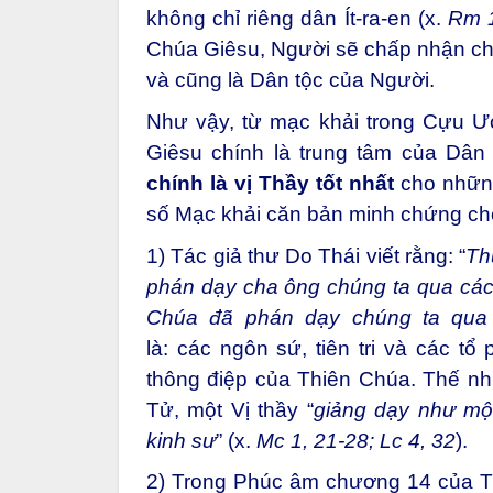
không chỉ riêng dân Ít-ra-en (x.
Rm 
Chúa Giêsu, Người sẽ chấp nhận chú
và cũng là Dân tộc của Người.
Như vậy, từ mạc khải trong Cựu Ư
Giêsu chính là trung tâm của Dân
chính là vị Thầy tốt nhất
cho những
số Mạc khải căn bản minh chứng cho
1) Tác giả thư Do Thái viết rằng: “
Th
phán dạy cha ông chúng ta qua các 
Chúa đã phán dạy chúng ta qu
là: các ngôn sứ, tiên tri và các tổ
thông điệp của Thiên Chúa. Thế nh
Tử, một Vị thầy “
giảng dạy như mộ
kinh sư
” (x.
Mc 1, 21-28; Lc 4, 32
).
2) Trong Phúc âm chương 14 của Th