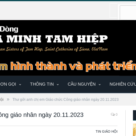
ƠN GỌI
THÔNG TIN
CẦU NGUYỆN
NGHIÊN CỨ
»
Hội
Thư gởi anh chị em Giáo chức Công giáo nhân ngày 20.11.2023
ông giáo nhân ngày 20.11.2023
0
TIN GIÁO HỘI