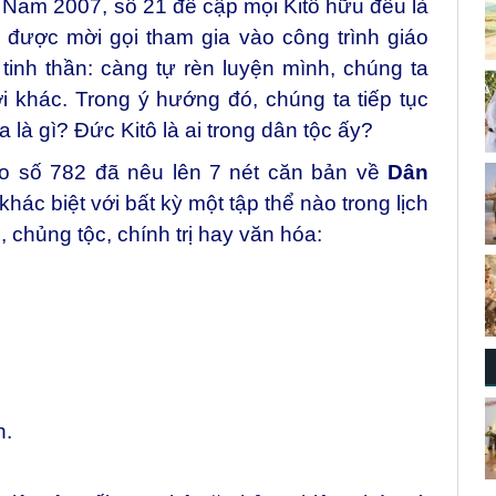
Nam 2007, số 21 đề cập mọi Kitô hữu đều là
 được mời gọi tham gia vào công trình giáo
tinh thần: càng tự rèn luyện mình, chúng ta
 khác. Trong ý hướng đó, chúng ta tiếp tục
là gì? Đức Kitô là ai trong dân tộc ấy?
o số 782 đã nêu lên 7 nét căn bản về
Dân
khác biệt với bất kỳ một tập thể nào trong lịch
, chủng tộc, chính trị hay văn hóa:
n.