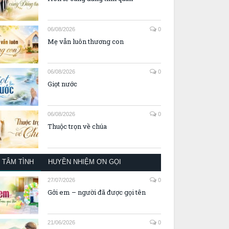
06/08/2026
0
Mẹ vẫn luôn thương con
06/08/2026
0
Giọt nước
06/08/2026
0
Thuộc trọn về chúa
TÂM TÌNH
HUYỀN NHIỆM ƠN GỌI
27/07/2026
0
Gởi em – người đã được gọi tên
21/06/2026
0