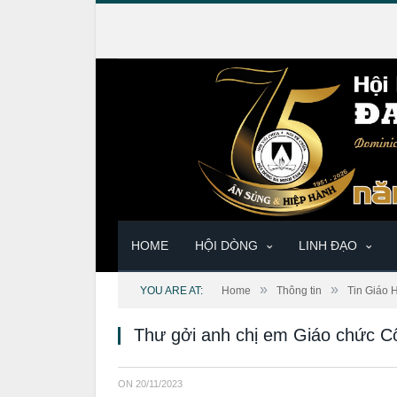
HOME
HỘI DÒNG
LINH ĐẠO
»
»
YOU ARE AT:
Home
Thông tin
Tin Giáo 
Thư gởi anh chị em Giáo chức C
ON
20/11/2023