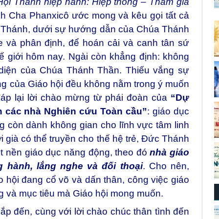
ội Thánh hiệp hành: Hiệp thông – Tham gia
h Cha Phanxicô ước mong và kêu gọi tất cả
i Thánh, dưới sự hướng dẫn của Chúa Thánh
 và phân định, để hoán cải và canh tân sứ
ế giới hôm nay. Ngài còn khẳng định: không
 diện của Chúa Thánh Thần. Thiếu vắng sự
ộng của Giáo hội đều không nằm trong ý muốn
áp lại lời chào mừng từ phái đoàn của
“Dự
n các nhà Nghiên cứu Toàn cầu”
: giáo dục
ng còn dành không gian cho lĩnh vực tâm linh
già có thể truyền cho thế hệ trẻ, Đức Thánh
ột nền giáo dục năng động, theo đó
nhà giáo
g hành, lắng nghe và đối thoại
. Cho nên,
 hội đang cổ võ và dấn thân, công việc giáo
ảng và mục tiêu mà Giáo hội mong muốn.
p đến, cùng với lời chào chúc thân tình đến