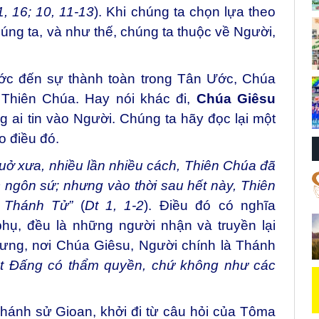
1
,
16; 10, 11-13
). Khi chúng ta chọn lựa theo
ng ta, và như thế, chúng ta thuộc về Người,
ớc đến sự thành toàn trong Tân Ước, Chúa
 Thiên Chúa. Hay nói khác đi,
Chúa Giêsu
 ai tin vào Người. Chúng ta hãy đọc lại một
 điều đó.
uở xưa, nhiều lần nhiều cách, Thiên Chúa đã
ngôn sứ; nhưng vào thời sau hết này, Thiên
a Thánh Tử”
(
Dt 1, 1-2
).
Điều đó có nghĩa
 phụ, đều là những người nhận và truyền lại
ưng, nơi Chúa Giêsu, Người chính là Thánh
t Đấng có thẩm quyền, chứ không như các
ánh sử Gioan, khởi đi từ câu hỏi của Tôma