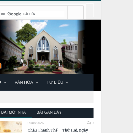
U
VĂN HÓA
TƯ LIỆU
BÀI MỚI NHẤT
BÀI GẦN ĐÂY
09/08/2026
0
Chầu Thánh Thể – Thứ Hai, ngày