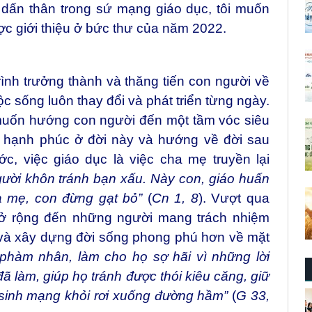
 dấn thân trong sứ mạng giáo dục, tôi muốn
ược giới thiệu ở bức thư của năm 2022.
trình trưởng thành và thăng tiến con người về
c sống luôn thay đổi và phát triển từng ngày.
muốn hướng con người đến một tầm vóc siêu
i hạnh phúc ở đời này và hướng về đời sau
, việc giáo dục là việc cha mẹ truyền lại
ười khôn tránh bạn xấu. Này con, giáo huấn
a mẹ, con đừng gạt bỏ
”
(
Cn 1, 8
).
Vượt qua
 mở rộng đến những người mang trách nhiệm
 và xây dựng đời sống phong phú hơn về mặt
phàm nhân, làm cho họ sợ hãi vì những lời
ã làm, giúp họ tránh được thói kiêu căng, giữ
 sinh mạng khỏi rơi xuống đường hầm”
(
G 33,