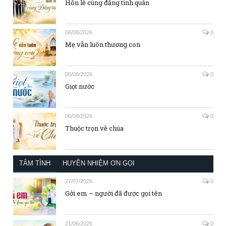
Hôn lễ cùng đấng tình quân
06/08/2026
0
Mẹ vẫn luôn thương con
06/08/2026
0
Giọt nước
06/08/2026
0
Thuộc trọn về chúa
TÂM TÌNH
HUYỀN NHIỆM ƠN GỌI
27/07/2026
0
Gởi em – người đã được gọi tên
21/06/2026
0