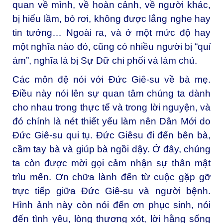
quan về mình, về hoàn cảnh, về người khác,
bị hiểu lầm, bỏ rơi, không được lắng nghe hay
tin tưởng… Ngoài ra, và ở một mức độ hay
một nghĩa nào đó, cũng có nhiều người bị “quỉ
ám”, nghĩa là bị Sự Dữ chi phối và làm chủ.
Các môn đệ nói với Đức Giê-su về bà mẹ.
Điều này nói lên sự quan tâm chúng ta dành
cho nhau trong thực tế và trong lời nguyện, và
đó chính là nét thiết yếu làm nên Dân Mới do
Đức Giê-su qui tụ. Đức Giêsu đi đến bên bà,
cầm tay bà và giúp bà ngồi dậy. Ở đây, chúng
ta còn được mời gọi cảm nhận sự thân mật
trìu mến. Ơn chữa lành đến từ cuộc gặp gỡ
trực tiếp giữa Đức Giê-su và người bệnh.
Hình ảnh này còn nói đến ơn phục sinh, nói
đến tình yêu, lòng thương xót, lời hằng sống