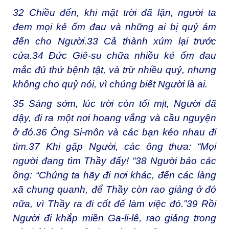
32
Chiều đến, khi mặt trời đã lặn, người ta
đem mọi kẻ ốm đau và những ai bị quỷ ám
đến cho Người.
33
Cả thành xúm lại trước
cửa.
34
Đức Giê-su chữa nhiều kẻ ốm đau
mắc đủ thứ bệnh tật, và trừ nhiều quỷ, nhưng
không cho quỷ nói, vì chúng biết Người là ai.
35
Sáng sớm, lúc trời còn tối mịt, Người đã
dậy, đi ra một nơi hoang vắng và cầu nguyện
ở đó.
36
Ông Si-môn và các bạn kéo nhau đi
tìm.
37
Khi gặp Người, các ông thưa: “Mọi
người đang tìm Thầy đấy! “
38
Người bảo các
ông: “Chúng ta hãy đi nơi khác, đến các làng
xã chung quanh, để Thầy còn rao giảng ở đó
nữa, vì Thầy ra đi cốt để làm việc đó.”
39
Rồi
Người đi khắp miền Ga-li-lê, rao giảng trong