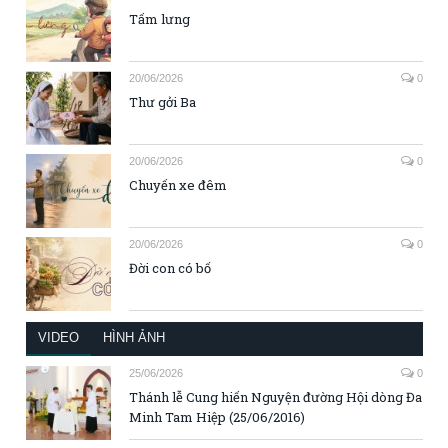
Tấm lưng
20/06/2026
0
Thư gởi Ba
20/06/2026
0
Chuyến xe đêm
20/06/2026
0
Đời con có bố
VIDEO
HÌNH ẢNH
25/06/2026
0
Thánh lễ Cung hiến Nguyện đường Hội dòng Đa
Minh Tam Hiệp (25/06/2016)