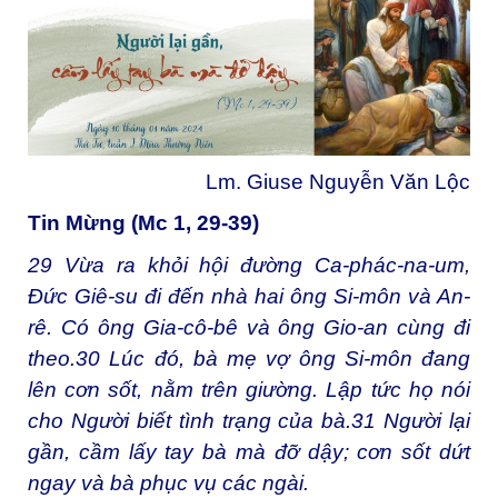
Lm. Giuse Nguyễn Văn Lộc
Tin Mừng (Mc 1, 29-39)
29
Vừa ra khỏi hội đường Ca-phác-na-um,
Đức Giê-su đi đến nhà hai ông Si-môn và An-
rê. Có ông Gia-cô-bê và ông Gio-an cùng đi
theo.
30
Lúc đó, bà mẹ vợ ông Si-môn đang
lên cơn sốt, nằm trên giường. Lập tức họ nói
cho Người biết tình trạng của bà.
31
Người lại
gần, cầm lấy tay bà mà đỡ dậy; cơn sốt dứt
ngay và bà phục vụ các ngài.