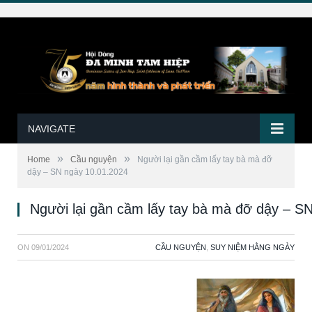
NAVIGATE
»
»
Home
Cầu nguyện
Người lại gần cầm lấy tay bà mà đỡ
dậy – SN ngày 10.01.2024
Người lại gần cầm lấy tay bà mà đỡ dậy – S
ON
09/01/2024
CẦU NGUYỆN
,
SUY NIỆM HẰNG NGÀY