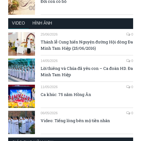
Đời con có bố
VIDEO
HÌNH ẢNH
25/06/2026
0
Thánh lễ Cung hiến Nguyện đường Hội dòng Đa
Minh Tam Hiệp (25/06/2016)
14/05/2026
0
Lời thiêng và Chúa đã yêu con – Ca đoàn HD. Đa
Minh Tam Hiệp
11/05/2026
0
Ca khúc: 75 năm Hồng Ân
06/05/2026
0
Video: Tiếng lòng bên mộ tiền nhân