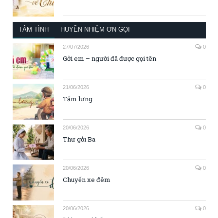
TÂM TÌNH
HUYỀN NHIỆM ƠN GỌI
27/07/2026
0
Gởi em – người đã được gọi tên
21/06/2026
0
Tấm lưng
20/06/2026
0
Thư gởi Ba
20/06/2026
0
Chuyến xe đêm
20/06/2026
0