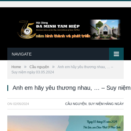
NAVIGATE
»
»
Home
Cầu nguyện
Anh em hãy yêu thương nhau, … –
Suy niệm ngày 03.05.2024
Anh em hãy yêu thương nhau, … – Suy niệm
ON
02/05/2024
CẦU NGUYỆN
,
SUY NIỆM HẰNG NGÀY