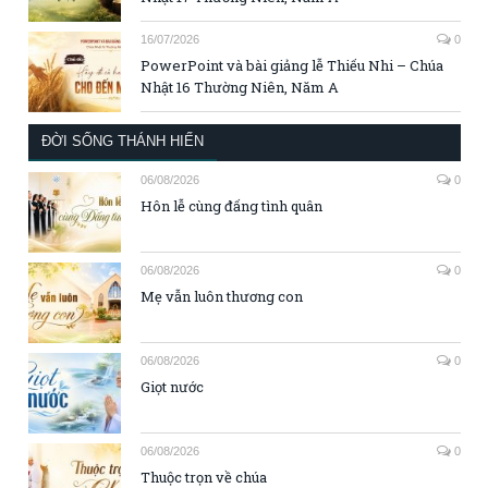
16/07/2026
0
PowerPoint và bài giảng lễ Thiếu Nhi – Chúa
Nhật 16 Thường Niên, Năm A
ĐỜI SỐNG THÁNH HIẾN
06/08/2026
0
Hôn lễ cùng đấng tình quân
06/08/2026
0
Mẹ vẫn luôn thương con
06/08/2026
0
Giọt nước
06/08/2026
0
Thuộc trọn về chúa