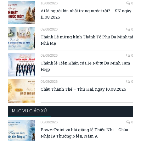
10/08/2026
0
Ai là người lớn nhất trong nước trời? – SN ngày
11.08.2026
09/08/2026
0
Thánh Lễ mừng kính Thánh Tổ Phụ Đa Minh tại
Nhà Mẹ
09/08/2026
0
Thánh lễ Tiên Khấn của 14 Nữ tu Đa Minh Tam
Hiệp
09/08/2026
0
Chầu Thánh Thể – Thứ Hai, ngày 10.08.2026
MỤC VỤ GIÁO XỨ
06/08/2026
0
PowerPoint và bài giảng lễ Thiếu Nhi – Chúa
Nhật 19 Thường Niên, Năm A