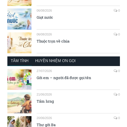
06/08/2026
0
Giọt nước
06/08/2026
0
Thuộc trọn về chúa
TÂM TÌNH
HUYỀN NHIỆM ƠN GỌI
27/07/2026
0
Gởi em – người đã được gọi tên
21/06/2026
0
Tấm lưng
20/06/2026
0
Thư gởi Ba