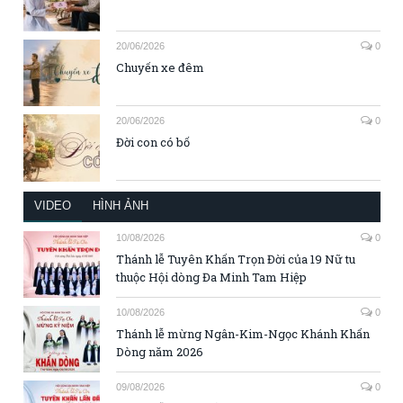
20/06/2026
0
Chuyến xe đêm
20/06/2026
0
Đời con có bố
VIDEO
HÌNH ẢNH
10/08/2026
0
Thánh lễ Tuyên Khấn Trọn Đời của 19 Nữ tu
thuộc Hội dòng Đa Minh Tam Hiệp
10/08/2026
0
Thánh lễ mừng Ngân-Kim-Ngọc Khánh Khấn
Dòng năm 2026
09/08/2026
0