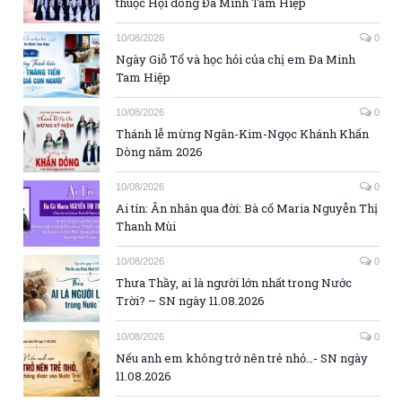
thuộc Hội dòng Đa Minh Tam Hiệp
10/08/2026
0
Ngày Giỗ Tổ và học hỏi của chị em Đa Minh
Tam Hiệp
10/08/2026
0
Thánh lễ mừng Ngân-Kim-Ngọc Khánh Khấn
Dòng năm 2026
10/08/2026
0
Ai tín: Ân nhân qua đời: Bà cố Maria Nguyễn Thị
Thanh Mùi
10/08/2026
0
Thưa Thầy, ai là người lớn nhất trong Nước
Trời? – SN ngày 11.08.2026
10/08/2026
0
Nếu anh em không trở nên trẻ nhỏ…- SN ngày
11.08.2026