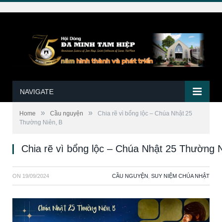
NAVIGATE
»
»
Home
Cầu nguyện
Chia rẽ vì bổng lộc – Chúa Nhật 25
Thường Niên, B
Chia rẽ vì bổng lộc – Chúa Nhật 25 Thường N
ON
19/09/2024
CẦU NGUYỆN
,
SUY NIỆM CHÚA NHẬT