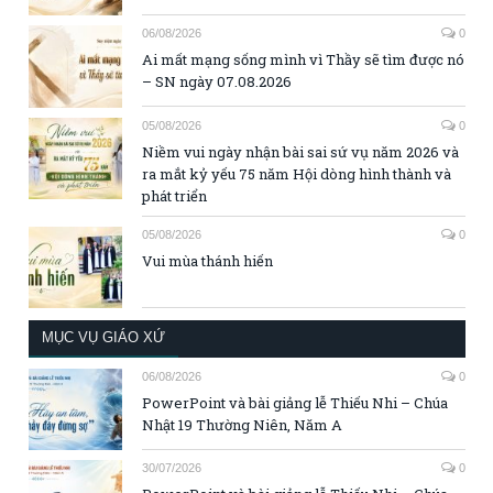
06/08/2026
0
Ai mất mạng sống mình vì Thầy sẽ tìm được nó
– SN ngày 07.08.2026
05/08/2026
0
Niềm vui ngày nhận bài sai sứ vụ năm 2026 và
ra mắt kỷ yếu 75 năm Hội dòng hình thành và
phát triển
05/08/2026
0
Vui mùa thánh hiến
MỤC VỤ GIÁO XỨ
06/08/2026
0
PowerPoint và bài giảng lễ Thiếu Nhi – Chúa
Nhật 19 Thường Niên, Năm A
30/07/2026
0