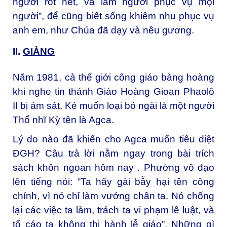
người rốt hết, và làm người phục vụ mọi
người”, để cũng biết sống khiêm nhu phục vụ
anh em, như Chúa đã dạy và nêu gương.
II.
GI
Ả
N
G
Năm 1981, cả thế giới công giáo bàng hoàng
khi nghe tin thánh Giáo Hoàng Gioan Phaolô
II bị ám sát. Kẻ muốn loại bỏ ngài là một người
Thổ nhĩ Kỳ tên là Agca.
Lý do nào đã khiến cho Agca muốn tiêu diệt
ĐGH? Câu trả lời nằm ngay trong bài trích
sách khôn ngoan hôm nay . Phường vô đạo
lên tiếng nói: “Ta hãy gài bẫy hại tên công
chính, vì nó chỉ làm vướng chân ta. Nó chống
lại các việc ta làm, trách ta vi phạm lề luật, và
tố cáo ta không thi hành lễ giáo”. Những gì