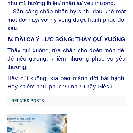
nhu mì, hướng thiện/ nhân ái/ yêu thương.
– Sẵn sàng chấp nhận hy sinh, đau khổ mất
mát đời này/ với hy vọng được hạnh phúc đời
sau.
IV.
BÀI CA Ý LỰ
C S
Ố
NG
: THẦY QUÌ XUỐNG
Thầy quì xuống, rửa chân cho đoàn môn đệ,
để nêu gương, khiêm nhường phục vụ yêu
thương.
Hãy cúi xuống, kìa bao mảnh đời bất hạnh,
Hãy khiêm nhu, phục vụ như Thầy Giêsu.
RELATED POSTS