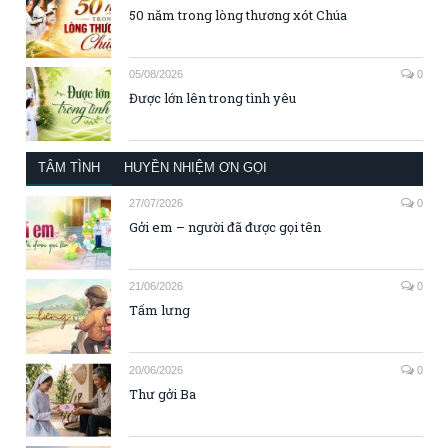
50 năm trong lòng thương xót Chúa
05/08/2026
0
Được lớn lên trong tình yêu
TÂM TÌNH
HUYỀN NHIỆM ƠN GỌI
27/07/2026
0
Gởi em – người đã được gọi tên
21/06/2026
0
Tấm lưng
20/06/2026
0
Thư gởi Ba