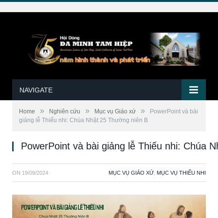
NAVIGATE
»
»
»
Home
Nghiên cứu
Mục vụ Giáo xứ
PowerPoint và bài
giảng lễ Thiếu nhi: Chúa Nhật 25 Thường niên B
PowerPoint và bài giảng lễ Thiếu nhi: Chúa 
ON
19/09/2024
MỤC VỤ GIÁO XỨ
,
MỤC VỤ THIẾU NHI