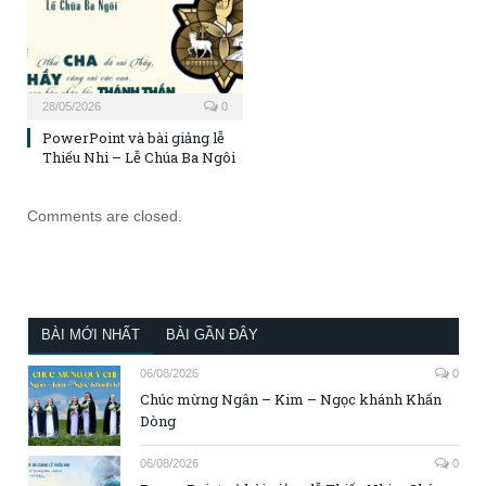
28/05/2026
0
PowerPoint và bài giảng lễ
Thiếu Nhi – Lễ Chúa Ba Ngôi
Comments are closed.
BÀI MỚI NHẤT
BÀI GẦN ĐÂY
06/08/2026
0
Chúc mừng Ngân – Kim – Ngọc khánh Khấn
Dòng
06/08/2026
0