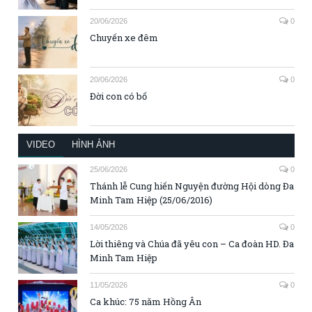
20/06/2026
0
Chuyến xe đêm
20/06/2026
0
Đời con có bố
VIDEO
HÌNH ẢNH
25/06/2026
0
Thánh lễ Cung hiến Nguyện đường Hội dòng Đa
Minh Tam Hiệp (25/06/2016)
14/05/2026
0
Lời thiêng và Chúa đã yêu con – Ca đoàn HD. Đa
Minh Tam Hiệp
11/05/2026
0
Ca khúc: 75 năm Hồng Ân