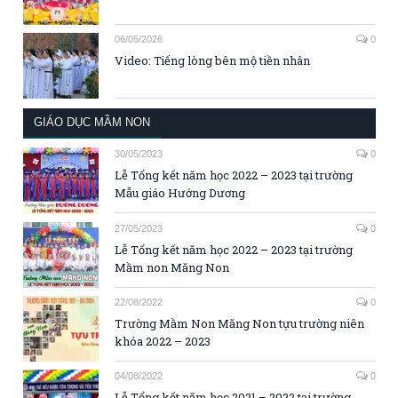
06/05/2026
0
Video: Tiếng lòng bên mộ tiền nhân
GIÁO DỤC MẦM NON
30/05/2023
0
Lễ Tổng kết năm học 2022 – 2023 tại trường
Mẫu giáo Hướng Dương
27/05/2023
0
Lễ Tổng kết năm học 2022 – 2023 tại trường
Mầm non Măng Non
22/08/2022
0
Trường Mầm Non Măng Non tựu trường niên
khóa 2022 – 2023
04/08/2022
0
Lễ Tổng kết năm học 2021 – 2022 tại trường