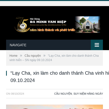
NAVIGATE
»
»
Home
Cầu nguyện
“Lạy Cha, xin làm cho danh thánh Cha
vinh hiển – SN ngày 09.10.2024
“Lạy Cha, xin làm cho danh thánh Cha vinh h
09.10.2024
ON
08/10/2024
CẦU NGUYỆN
,
SUY NIỆM HẰNG NGÀY