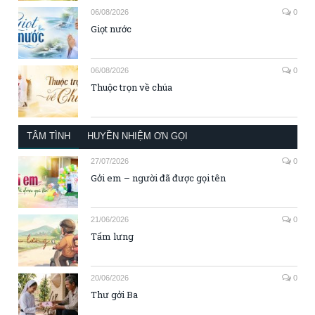
06/08/2026
0
Giọt nước
06/08/2026
0
Thuộc trọn về chúa
TÂM TÌNH
HUYỀN NHIỆM ƠN GỌI
27/07/2026
0
Gởi em – người đã được gọi tên
21/06/2026
0
Tấm lưng
20/06/2026
0
Thư gởi Ba