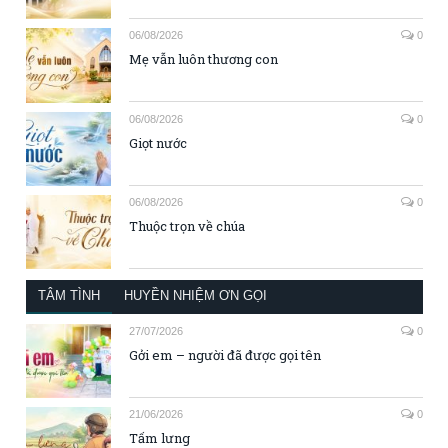
06/08/2026
0
Mẹ vẫn luôn thương con
06/08/2026
0
Giọt nước
06/08/2026
0
Thuộc trọn về chúa
TÂM TÌNH
HUYỀN NHIỆM ƠN GỌI
27/07/2026
0
Gởi em – người đã được gọi tên
21/06/2026
0
Tấm lưng