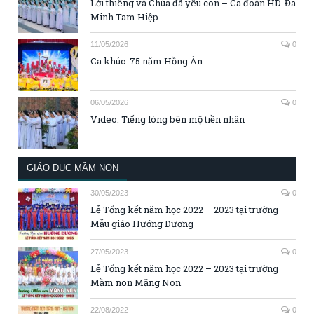
Lời thiêng và Chúa đã yêu con – Ca đoàn HD. Đa
Minh Tam Hiệp
11/05/2026
0
Ca khúc: 75 năm Hồng Ân
06/05/2026
0
Video: Tiếng lòng bên mộ tiền nhân
GIÁO DỤC MẦM NON
30/05/2023
0
Lễ Tổng kết năm học 2022 – 2023 tại trường
Mẫu giáo Hướng Dương
27/05/2023
0
Lễ Tổng kết năm học 2022 – 2023 tại trường
Mầm non Măng Non
22/08/2022
0