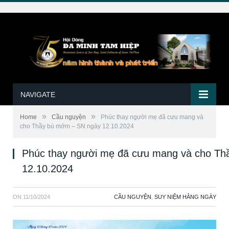
NAVIGATE
»
»
Home
Cầu nguyện
Phúc thay người mẹ đã cưu mang và
cho Thầy bú mớm – SN ngày 12.10.2024
Phúc thay người mẹ đã cưu mang và cho T
12.10.2024
ON
11/10/2024
CẦU NGUYỆN
,
SUY NIỆM HẰNG NGÀY