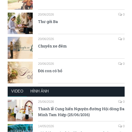
20/06/2026
0
Thư gởi Ba
20/06/2026
0
Chuyến xe đêm
20/06/2026
0
Đời con có bố
VIDEO
HÌNH ẢNH
25/06/2026
0
Thánh lễ Cung hiến Nguyện đường Hội dòng Đa
Minh Tam Hiệp (25/06/2016)
14/05/2026
0