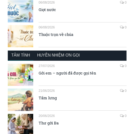
06/08/2026
0
Giọt nước
06/08/2026
0
Thuộc trọn về chúa
TÂM TÌNH
HUYỀN NHIỆM ƠN GỌI
27/07/2026
0
Gởi em – người đã được gọi tên
21/06/2026
0
Tấm lưng
20/06/2026
0
Thư gởi Ba