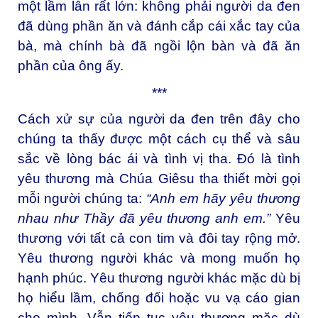
một lầm lẫn rất lớn: không phải người da đen
đã dùng phần ăn và đánh cắp cái xắc tay của
bà, mà chính bà đã ngồi lộn bàn và đã ăn
phần của ông ấy.
***
Cách xử sự của người da đen trên đây cho
chúng ta thấy được một cách cụ thể và sâu
sắc về lòng bác ái và tình vị tha. Đó là tình
yêu thương mà Chúa Giêsu tha thiết mời gọi
mỗi người chúng ta:
“Anh em hãy yêu thương
nhau như Thầy đã yêu thương anh em.”
Yêu
thương với tất cả con tim và đôi tay rộng mở.
Yêu thương người khác và mong muốn họ
hạnh phúc. Yêu thương người khác mặc dù bị
họ hiểu lầm, chống đối hoặc vu vạ cáo gian
cho mình. Vẫn tiếp tục yêu thương mặc dù