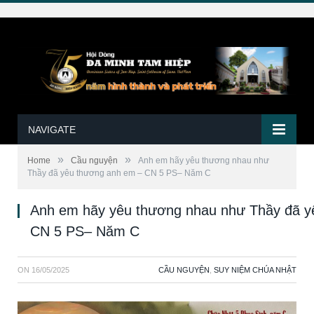
NAVIGATE
»
»
Home
Cầu nguyện
Anh em hãy yêu thương nhau như
Thầy đã yêu thương anh em – CN 5 PS– Năm C
Anh em hãy yêu thương nhau như Thầy đã y
CN 5 PS– Năm C
ON
16/05/2025
CẦU NGUYỆN
,
SUY NIỆM CHÚA NHẬT