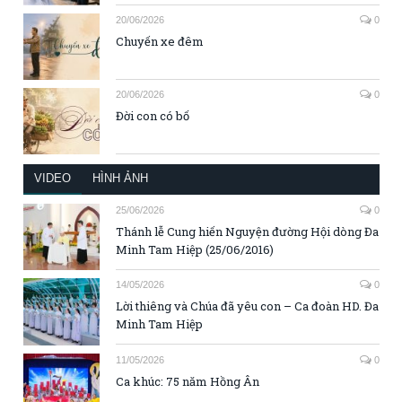
20/06/2026
0
Chuyến xe đêm
20/06/2026
0
Đời con có bố
VIDEO
HÌNH ẢNH
25/06/2026
0
Thánh lễ Cung hiến Nguyện đường Hội dòng Đa
Minh Tam Hiệp (25/06/2016)
14/05/2026
0
Lời thiêng và Chúa đã yêu con – Ca đoàn HD. Đa
Minh Tam Hiệp
11/05/2026
0
Ca khúc: 75 năm Hồng Ân