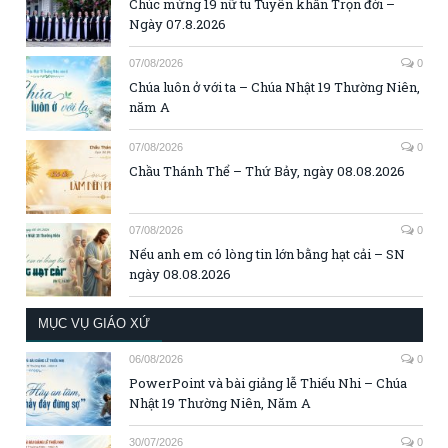
Chúc mừng 19 nữ tu Tuyên khấn Trọn đời –
Ngày 07.8.2026
07/08/2026
0
Chúa luôn ở với ta – Chúa Nhật 19 Thường Niên,
năm A
07/08/2026
0
Chầu Thánh Thể – Thứ Bảy, ngày 08.08.2026
07/08/2026
0
Nếu anh em có lòng tin lớn bằng hạt cải – SN
ngày 08.08.2026
MỤC VỤ GIÁO XỨ
06/08/2026
0
PowerPoint và bài giảng lễ Thiếu Nhi – Chúa
Nhật 19 Thường Niên, Năm A
30/07/2026
0