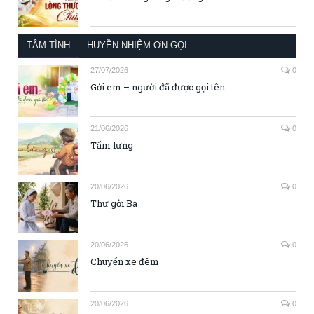
TÂM TÌNH
HUYỀN NHIỆM ƠN GỌI
27/07/2026
0
Gởi em – người đã được gọi tên
21/06/2026
0
Tấm lưng
20/06/2026
0
Thư gởi Ba
20/06/2026
0
Chuyến xe đêm
20/06/2026
0