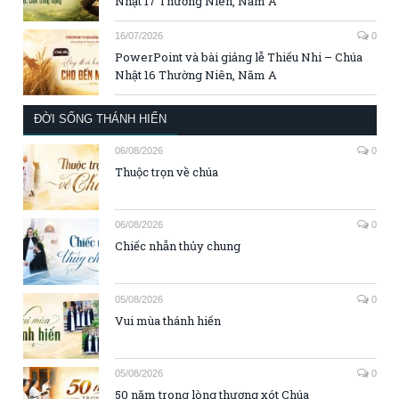
Nhật 17 Thường Niên, Năm A
16/07/2026
0
PowerPoint và bài giảng lễ Thiếu Nhi – Chúa
Nhật 16 Thường Niên, Năm A
ĐỜI SỐNG THÁNH HIẾN
06/08/2026
0
Thuộc trọn về chúa
06/08/2026
0
Chiếc nhẫn thủy chung
05/08/2026
0
Vui mùa thánh hiến
05/08/2026
0
50 năm trong lòng thương xót Chúa