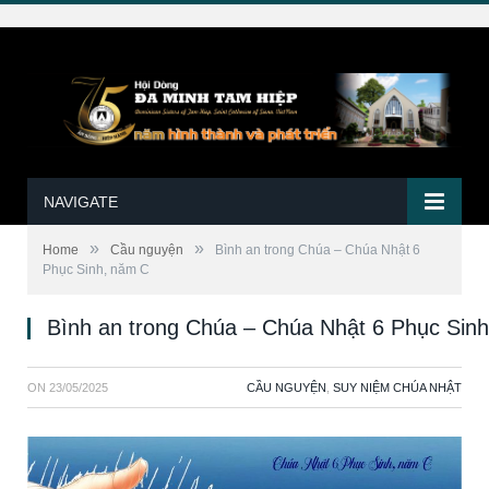
NAVIGATE
»
»
Home
Cầu nguyện
Bình an trong Chúa – Chúa Nhật 6
Phục Sinh, năm C
Bình an trong Chúa – Chúa Nhật 6 Phục Sin
ON
23/05/2025
CẦU NGUYỆN
,
SUY NIỆM CHÚA NHẬT