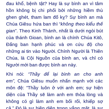
đau khổ, bệnh tật? Hay là sự bình an vì tâm
hồn không bị chi phối bởi những hiềm thù
ghen ghét, tham lam đố kỵ? Sự bình an mà
Chúa Giêsu hứa ban thì “
không theo kiểu thế
gian
”. Theo Kinh Thánh, nhất là dưới ngòi bút
của thánh Gioan, bình an là chính Chúa Kitô,
Ðấng ban hạnh phúc và ơn cứu độ cho
những ai tin vào Người. Chính Người là Thiên
Chúa, là Cội Nguồn của bình an, và chỉ có
Người mới ban được bình an này.
Khi nói:
“Thầy để lại bình an cho anh
em”,
Chúa Giêsu muốn nhấn mạnh với các
môn đệ: “Thầy luôn ở với anh em; sự hiện
diện của Thầy sẽ làm anh em thỏa lòng và
không có gì làm anh em bối rối, khiếp sợ
cả.” Ðó là sự hiện diện trong vắng mặt, là sự