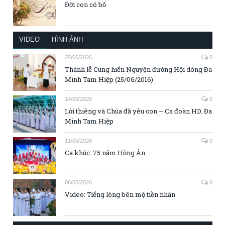
Đời con có bố
VIDEO
HÌNH ẢNH
25/06/2026
0
Thánh lễ Cung hiến Nguyện đường Hội dòng Đa
Minh Tam Hiệp (25/06/2016)
14/05/2026
0
Lời thiêng và Chúa đã yêu con – Ca đoàn HD. Đa
Minh Tam Hiệp
11/05/2026
0
Ca khúc: 75 năm Hồng Ân
06/05/2026
0
Video: Tiếng lòng bên mộ tiền nhân