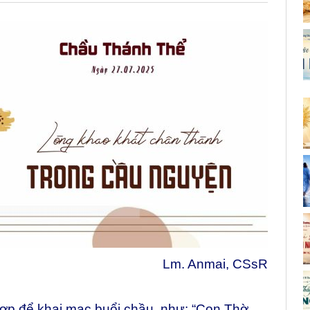
Lm. Anmai, CSsR
hợp để khai mạc buổi chầu, như: “Con Thờ