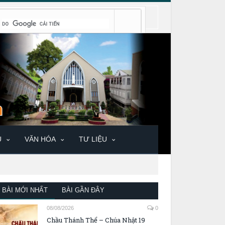
U
VĂN HÓA
TƯ LIỆU
BÀI MỚI NHẤT
BÀI GẦN ĐÂY
08/08/2026
0
Chầu Thánh Thể – Chúa Nhật 19