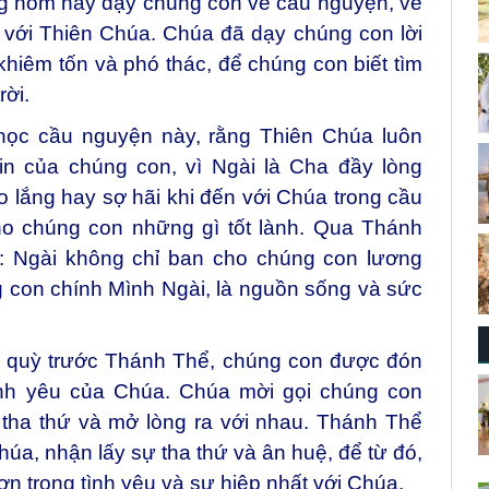
g hôm nay dạy chúng con về cầu nguyện, về
ến với Thiên Chúa. Chúa đã dạy chúng con lời
khiêm tốn và phó thác, để chúng con biết tìm
rời.
học cầu nguyện này, rằng Thiên Chúa luôn
xin của chúng con, vì Ngài là Cha đầy lòng
 lắng hay sợ hãi khi đến với Chúa trong cầu
o chúng con những gì tốt lành. Qua Thánh
y: Ngài không chỉ ban cho chúng con lương
 con chính Mình Ngài, là nguồn sống và sức
n quỳ trước Thánh Thể, chúng con được đón
ình yêu của Chúa. Chúa mời gọi chúng con
 tha thứ và mở lòng ra với nhau. Thánh Thể
úa, nhận lấy sự tha thứ và ân huệ, để từ đó,
n trong tình yêu và sự hiệp nhất với Chúa.