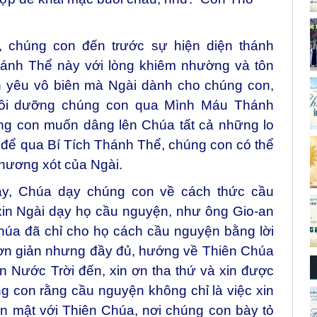
 chúng con đến trước sự hiện diện thánh
hánh Thể này với lòng khiêm nhường và tôn
h yêu vô biên mà Ngài dành cho chúng con,
nuôi dưỡng chúng con qua Mình Máu Thánh
úng con muốn dâng lên Chúa tất cả những lo
 để qua Bí Tích Thánh Thể, chúng con có thể
hương xót của Ngài.
ay, Chúa dạy chúng con về cách thức cầu
in Ngài dạy họ cầu nguyện, như ông Gio-an
úa đã chỉ cho họ cách cầu nguyện bằng lời
đơn giản nhưng đầy đủ, hướng về Thiên Chúa
in Nước Trời đến, xin ơn tha thứ và xin được
 con rằng cầu nguyện không chỉ là việc xin
ân mật với Thiên Chúa, nơi chúng con bày tỏ