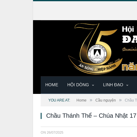
HOME
HỘI DÒNG
LINH ĐẠO
»
»
YOU ARE AT:
Home
Cầu nguyện
Chầu T
Chầu Thánh Thể – Chúa Nhật 17
ON
26/07/2025