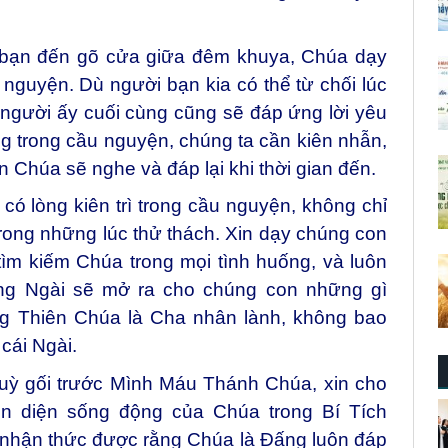
 bạn đến gõ cửa giữa đêm khuya, Chúa dạy
u nguyện. Dù người bạn kia có thể từ chối lúc
ì, người ấy cuối cùng cũng sẽ đáp ứng lời yêu
 trong cầu nguyện, chúng ta cần kiên nhẫn,
n Chúa sẽ nghe và đáp lại khi thời gian đến.
ó lòng kiên trì trong cầu nguyện, không chỉ
 trong những lúc thử thách. Xin dạy chúng con
t tìm kiếm Chúa trong mọi tình huống, và luôn
ng Ngài sẽ mở ra cho chúng con những gì
ng Thiên Chúa là Cha nhân lành, không bao
 cái Ngài.
quỳ gối trước Mình Máu Thánh Chúa, xin cho
n diện sống động của Chúa trong Bí Tích
 nhận thức được rằng Chúa là Đấng luôn đáp