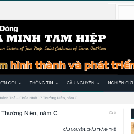
ƠN GỌI
THÔNG TIN
CẦU NGUYỆN
NGHIÊN CỨ
hánh Thể – Chúa Nhật 17 Thường Niên, năm C
 Thường Niên, năm C
0
CẦU NGUYỆN
,
CHẦU THÁNH THỂ