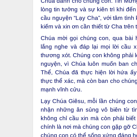
Chúa dành cho chúng con. Tin Mừn
lòng tin tưởng và sự kiên trì khi đ
cầu nguyện “Lạy Cha”, với tâm tình 
kiếm và xin ơn cần thiết từ Cha trên t
Chúa mời gọi chúng con, qua bài 
lắng nghe và đáp lại mọi lời cầu 
thương xót. Chúng con không phải lo
nguyện, vì Chúa luôn muốn ban ch
Thể, Chúa đã thực hiện lời hứa ấ
thực thể xác, mà còn ban cho chúng
mạnh vĩnh cửu.
Lạy Chúa Giêsu, mỗi lần chúng co
nhận những ân sủng vô biên từ t
không chỉ cầu xin mà còn phải biết
chính là nơi mà chúng con gặp gỡ Ch
chúng con có thể sống xứng đáng hơ