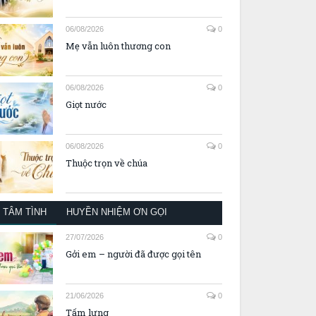
06/08/2026
0
Mẹ vẫn luôn thương con
06/08/2026
0
Giọt nước
06/08/2026
0
Thuộc trọn về chúa
TÂM TÌNH
HUYỀN NHIỆM ƠN GỌI
27/07/2026
0
Gởi em – người đã được gọi tên
21/06/2026
0
Tấm lưng