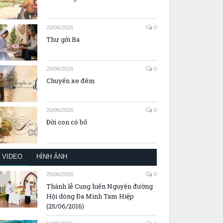
20/06/2026
0
Thư gởi Ba
20/06/2026
0
Chuyến xe đêm
20/06/2026
0
Đời con có bố
VIDEO
HÌNH ẢNH
25/06/2026
0
Thánh lễ Cung hiến Nguyện đường
Hội dòng Đa Minh Tam Hiệp
(25/06/2016)