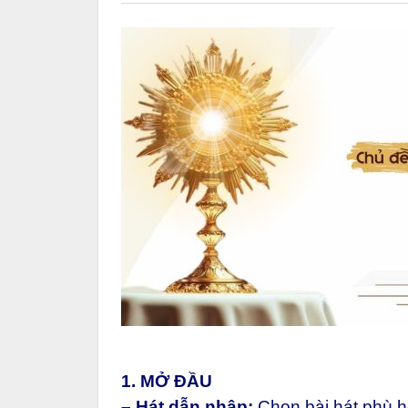
1. MỞ ĐẦU
– Hát dẫn nhập:
Chọn bài hát phù 