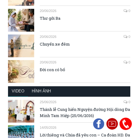
20/06/2026
0
Thư gởi Ba
20/06/2026
0
Chuyến xe đêm
20/06/2026
0
Đời con có bố
VIDEO
HÌNH ẢNH
25/06/2026
0
Thánh lễ Cung hiến Nguyện đường Hội dòng Đa
Minh Tam Hiệp (25/06/2016)
14/05/2026
0
Lời thiêng và Chúa đã yêu con – Ca đoàn HD. Đa