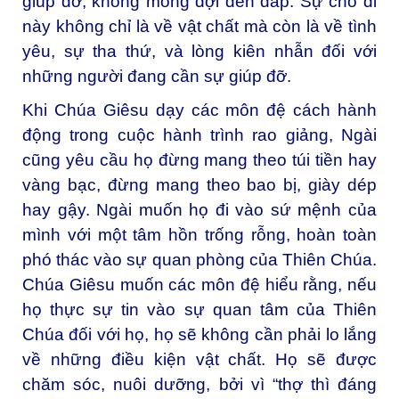
giúp đỡ, không mong đợi đền đáp. Sự cho đi
này không chỉ là về vật chất mà còn là về tình
yêu, sự tha thứ, và lòng kiên nhẫn đối với
những người đang cần sự giúp đỡ.
Khi Chúa Giêsu dạy các môn đệ cách hành
động trong cuộc hành trình rao giảng, Ngài
cũng yêu cầu họ đừng mang theo túi tiền hay
vàng bạc, đừng mang theo bao bị, giày dép
hay gậy. Ngài muốn họ đi vào sứ mệnh của
mình với một tâm hồn trống rỗng, hoàn toàn
phó thác vào sự quan phòng của Thiên Chúa.
Chúa Giêsu muốn các môn đệ hiểu rằng, nếu
họ thực sự tin vào sự quan tâm của Thiên
Chúa đối với họ, họ sẽ không cần phải lo lắng
về những điều kiện vật chất. Họ sẽ được
chăm sóc, nuôi dưỡng, bởi vì “thợ thì đáng