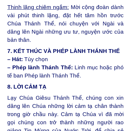
Thinh lặng chiêm ngắm:
Mời cộng đoàn dành
vài phút thinh lặng, đặt hết tâm hồn trước
Chúa Thánh Thể, nói chuyện với Ngài và
dâng lên Ngài những ưu tư, nguyện ước của
bản thân.
7. KẾT THÚC VÀ PHÉP LÀNH THÁNH THỂ
– Hát:
Tùy chọn
– Phép lành Thánh Thể:
Linh mục hoặc phó
tế ban Phép lành Thánh Thể.
8. LỜI CẢM TẠ
Lạy Chúa Giêsu Thánh Thể, c
húng con xin
dâng lên Chúa những lời cảm tạ chân thành
trong giờ chầu này. Cảm tạ Chúa vì đã mời
gọi chúng con trở thành những người rao
giảng Tin Mừng của Nước Trời, để chia sẻ