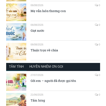
06/08/2026
0
Mẹ vẫn luôn thương con
06/08/2026
0
Giọt nước
06/08/2026
0
Thuộc trọn về chúa
TÂM TÌNH
HUYỀN NHIỆM ƠN GỌI
27/07/2026
0
Gởi em – người đã được gọi tên
21/06/2026
0
Tấm lưng