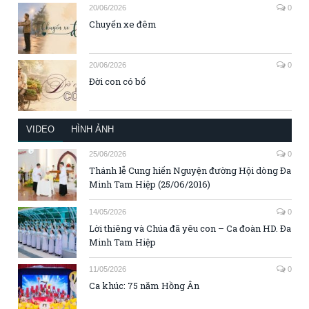
20/06/2026
0
Chuyến xe đêm
20/06/2026
0
Đời con có bố
VIDEO
HÌNH ẢNH
25/06/2026
0
Thánh lễ Cung hiến Nguyện đường Hội dòng Đa
Minh Tam Hiệp (25/06/2016)
14/05/2026
0
Lời thiêng và Chúa đã yêu con – Ca đoàn HD. Đa
Minh Tam Hiệp
11/05/2026
0
Ca khúc: 75 năm Hồng Ân