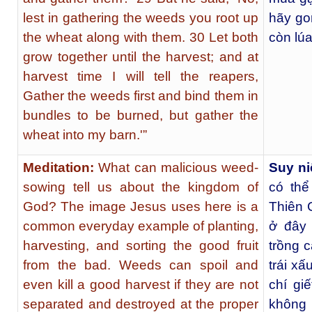
lest in gathering the weeds you root up
hãy gom
the wheat along with them. 30 Let both
còn lúa
grow together until the harvest; and at
harvest time I will tell the reapers,
Gather the weeds first and bind them in
bundles to be burned, but gather the
wheat into my barn.'”
Meditation:
What can malicious weed-
Suy n
sowing tell us about the kingdom of
có thể
God? The image Jesus uses here is a
Thiên 
common everyday example of planting,
ở đây 
harvesting, and sorting the good fruit
trồng c
from the bad. Weeds can spoil and
trái xấ
even kill a good harvest if they are not
chí gi
separated and destroyed at the proper
không 