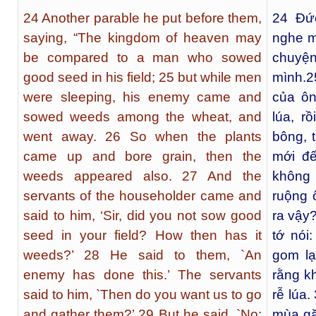
24 Another parable he put before them,
24
Đức
saying, “The kingdom of heaven may
nghe m
be compared to a man who sowed
chuyện 
good seed in his field; 25 but while men
mình.
2
were sleeping, his enemy came and
của ôn
sowed weeds among the wheat, and
lúa, rồ
went away. 26 So when the plants
bông, t
came up and bore grain, then the
mới đế
weeds appeared also. 27 And the
không 
servants of the householder came and
ruộng 
said to him, ‘Sir, did you not sow good
ra vậy?
seed in your field? How then has it
tớ nói
weeds?’ 28 He said to them, `An
gom lạ
enemy has done this.’ The servants
rằng k
said to him, `Then do you want us to go
rễ lúa.
and gather them?’ 29 But he said, `No;
mùa gặ