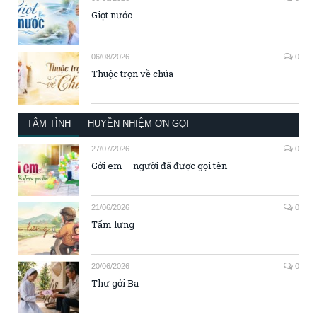
Giọt nước
06/08/2026
0
Thuộc trọn về chúa
TÂM TÌNH
HUYỀN NHIỆM ƠN GỌI
27/07/2026
0
Gởi em – người đã được gọi tên
21/06/2026
0
Tấm lưng
20/06/2026
0
Thư gởi Ba