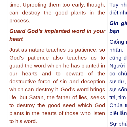
time. Uprooting them too early, though,
Tuy nh
can destroy the good plants in the
diệt nh
process.
Gìn gi
Guard God’s implanted word in your
bạn
heart
Giống 
Just as nature teaches us patience, so
nhẫn, 
God’s patience also teaches us to
cũng d
guard the word which he has planted in
Người 
our hearts and to beware of the
coi ch
destructive force of sin and deception
sự dữ, 
which can destroy it. God’s word brings
sự sốn
life, but Satan, the father of lies, seeks
trá, tì
to destroy the good seed which God
Chúa t
plants in the hearts of those who listen
biết lắ
to his word.
Sự phá