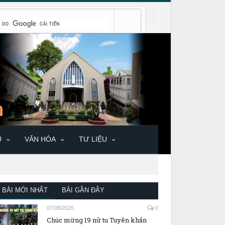
U
VĂN HÓA
TƯ LIỆU
BÀI MỚI NHẤT
BÀI GẦN ĐÂY
07/08/2026
0
Chúc mừng 19 nữ tu Tuyên khấn