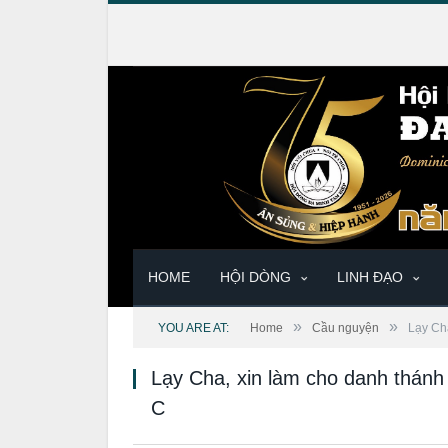
HOME
HỘI DÒNG
LINH ĐẠO
»
»
YOU ARE AT:
Home
Cầu nguyện
Lạy Ch
Lạy Cha, xin làm cho danh thánh
C