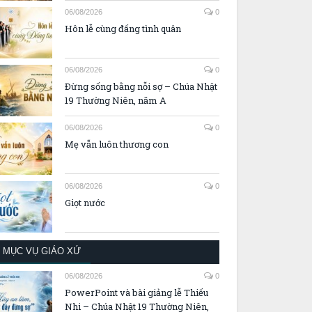
06/08/2026
0
Hôn lễ cùng đấng tình quân
06/08/2026
0
Đừng sống bằng nỗi sợ – Chúa Nhật
19 Thường Niên, năm A
06/08/2026
0
Mẹ vẫn luôn thương con
06/08/2026
0
Giọt nước
MỤC VỤ GIÁO XỨ
06/08/2026
0
PowerPoint và bài giảng lễ Thiếu
Nhi – Chúa Nhật 19 Thường Niên,