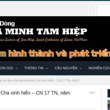
ƠN GỌI
THÔNG TIN
CẦU NGUYỆN
NGHIÊN CỨ
a, xin làm cho danh thánh Cha vinh hiển – CN 17 TN, năm C
 Cha vinh hiển – CN 17 TN, năm
0