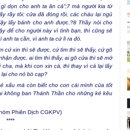
 gì dọn cho anh ta ăn cả”;
7
mà người kia từ
ấy rầy tôi: cửa đã đóng rồi, các cháu lại ngủ
 dậy lấy bánh cho anh được.?
8
Thầy nói cho
y để cho người này vì tình bạn, thì cũng sẽ
anh ta cần, vì anh ta cứ lì ra đó.
ứ xin thì sẽ được, cứ tìm thì sẽ thấy, cứ gõ
 nhận được, ai tìm thì thấy, ai gõ cửa thì sẽ mở
cha, mà khi con xin cá, thì thay vì cá lại lấy
 lại cho nó bò cạp?
 xấu mà còn biết cho con cái mình của tốt
 lại không ban Thánh Thần cho những kẻ kêu
Nhóm Phiên Dịch CGKPV)
****