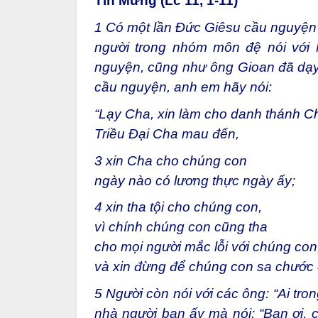
Tin Mừng (Lc 11, 1-11)
1
Có một lần Đức Giêsu cầu nguyện ở
người trong nhóm môn đệ nói với 
nguyện, cũng như ông Gioan đã dạy
cầu nguyện, anh em hãy nói:
“Lạy Cha, xin làm cho danh thánh Ch
Triều Đại Cha mau đến,
3
xin Cha cho chúng con
ngày nào có lương thực ngày ấy;
4
xin tha tội cho chúng con,
vì chính chúng con cũng tha
cho mọi người mắc lỗi với chúng con
và xin đừng để chúng con sa chước 
5
Người còn nói với các ông: “Ai tr
nhà người bạn ấy mà nói: “Bạn ơi, c