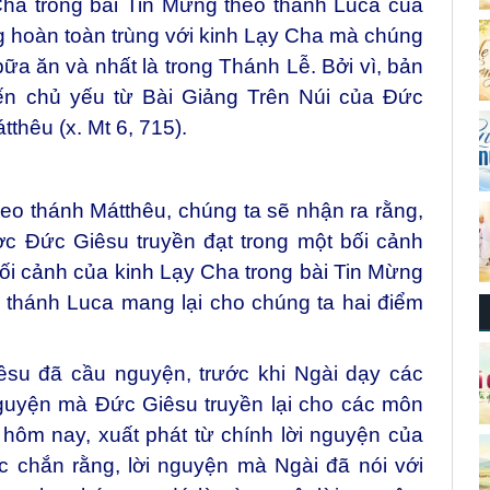
Cha trong bài Tin Mừng theo thánh Luca của
hoàn toàn trùng với kinh Lạy Cha mà chúng
bữa ăn và nhất là trong Thánh Lễ. Bởi vì, bản
ến chủ yếu từ Bài Giảng Trên Núi của Đức
thêu (x. Mt 6, 715).
eo thánh Mátthêu, chúng ta sẽ nhận ra rằng,
c Đức Giêsu truyền đạt trong một bối cảnh
ối cảnh của kinh Lạy Cha trong bài Tin Mừng
 thánh Luca mang lại cho chúng ta hai điểm
iêsu đã cầu nguyện, trước khi Ngài dạy các
guyện mà Đức Giêsu truyền lại cho các môn
hôm nay, xuất phát từ chính lời nguyện của
c chắn rằng, lời nguyện mà Ngài đã nói với