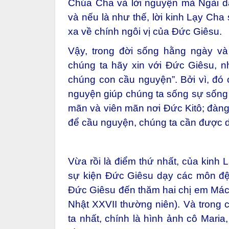
Chúa Cha và lời nguyện mà Ngài dạ
và nếu là như thế, lời kinh Lạy Cha
xa về chính ngôi vị của Đức Giêsu.
Vậy, trong đời sống hằng ngày và n
chúng ta hãy xin với Đức Giêsu, 
chúng con cầu nguyện”. Bởi vì, đó 
nguyện giúp chúng ta sống sự sống
mãn và viên mãn nơi Đức Kitô; đàng 
để cầu nguyện, chúng ta cần được d
Vừa rồi là điểm thứ nhất, của kinh
sự kiện Đức Giêsu dạy các môn đệ
Đức Giêsu đến thăm hai chị em Máct
Nhật XXVII thường niên). Và trong
ta nhất, chính là hình ảnh cô Maria