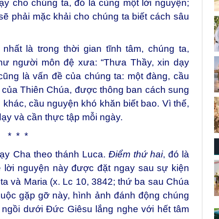
y cho chúng ta, đó là cùng một lời nguyện;
 sẽ phải mặc khải cho chúng ta biết cách sâu
hất là trong thời gian tĩnh tâm, chúng ta,
như người môn đệ xưa: “Thưa Thầy, xin dạy
cũng là vấn đề của chúng ta: một đàng, cầu
 của Thiên Chúa, được thông ban cách sung
khác, cầu nguyện khó khăn biết bao. Vì thế,
ạy và cần thực tập mỗi ngày.
* * *
 Lạy Cha theo thánh Luca.
Điểm
thứ hai
, đó là
 lời nguyện này được đặt ngay sau sự kiện
a và Maria (x. Lc 10, 3842; thứ ba sau Chúa
 cuộc gặp gỡ này, hình ảnh đánh động chúng
, ngồi dưới Đức Giêsu lắng nghe với hết tâm