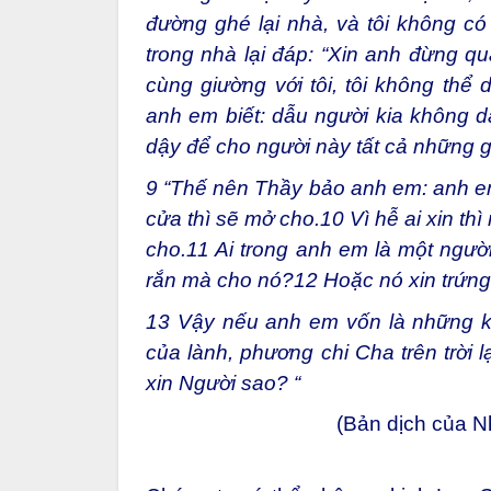
đường ghé lại nhà, và tôi không có
trong nhà lại đáp: “Xin anh đừng qu
cùng giường với tôi, tôi không thể
anh em biết: dẫu người kia không dậ
dậy để cho người này tất cả những gì 
9
“Thế nên Thầy bảo anh em: anh em c
cửa thì sẽ mở cho.
10
Vì hễ ai xin thì
cho.
11
Ai trong anh em là một người 
rắn mà cho nó?
12
Hoặc nó xin trứng
13
Vậy nếu anh em vốn là những kẻ
của lành, phương chi Cha trên trời
xin Người sao? “
(Bản dịch của 