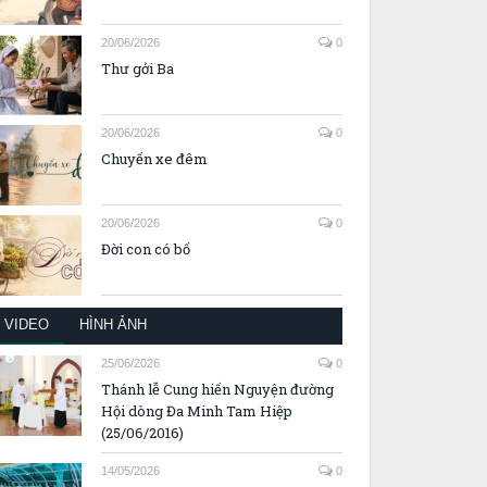
20/06/2026
0
Thư gởi Ba
20/06/2026
0
Chuyến xe đêm
20/06/2026
0
Đời con có bố
VIDEO
HÌNH ẢNH
25/06/2026
0
Thánh lễ Cung hiến Nguyện đường
Hội dòng Đa Minh Tam Hiệp
(25/06/2016)
14/05/2026
0