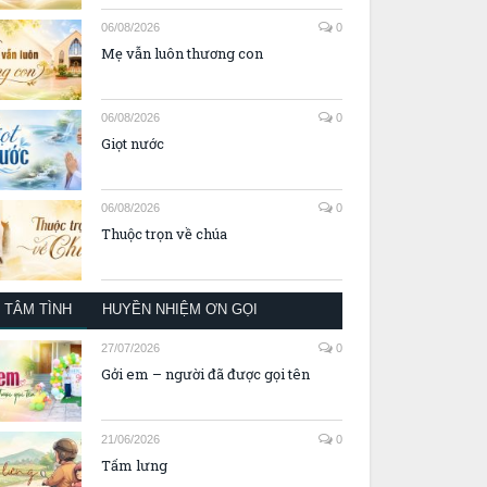
06/08/2026
0
Mẹ vẫn luôn thương con
06/08/2026
0
Giọt nước
06/08/2026
0
Thuộc trọn về chúa
TÂM TÌNH
HUYỀN NHIỆM ƠN GỌI
27/07/2026
0
Gởi em – người đã được gọi tên
21/06/2026
0
Tấm lưng