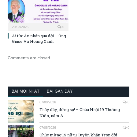
20/03/2026
0
Ai tín: Ân nhân qua đời – Ông
Giuse Vũ Hoàng Oanh
Comments are closed.
BÀI MỚI NHẤT
BÀI GẦN ĐÂY
07/08/2026
0
Thầy đây, đừng sợ! – Chúa Nhật 19 Thường
Niên, năm A
07/08/2026
0
Chúc mừng 19 nữ tu Tuyên khấn Trọn đời –