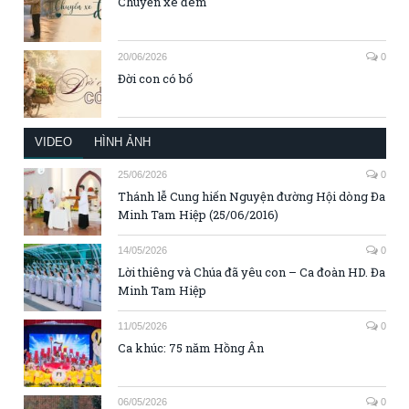
Chuyến xe đêm
20/06/2026
0
Đời con có bố
VIDEO
HÌNH ẢNH
25/06/2026
0
Thánh lễ Cung hiến Nguyện đường Hội dòng Đa
Minh Tam Hiệp (25/06/2016)
14/05/2026
0
Lời thiêng và Chúa đã yêu con – Ca đoàn HD. Đa
Minh Tam Hiệp
11/05/2026
0
Ca khúc: 75 năm Hồng Ân
06/05/2026
0