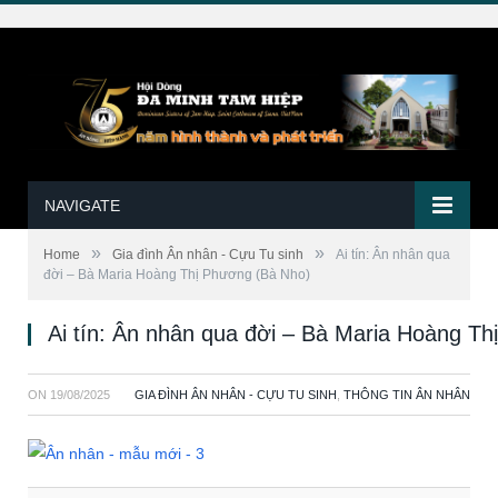
NAVIGATE
»
»
Home
Gia đình Ân nhân - Cựu Tu sinh
Ai tín: Ân nhân qua
đời – Bà Maria Hoàng Thị Phương (Bà Nho)
Ai tín: Ân nhân qua đời – Bà Maria Hoàng T
ON
19/08/2025
GIA ĐÌNH ÂN NHÂN - CỰU TU SINH
,
THÔNG TIN ÂN NHÂN