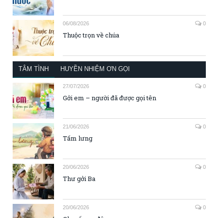
06/08/2026
0
Thuộc trọn về chúa
TÂM TÌNH
HUYỀN NHIỆM ƠN GỌI
27/07/2026
0
Gởi em – người đã được gọi tên
21/06/2026
0
Tấm lưng
20/06/2026
0
Thư gởi Ba
20/06/2026
0