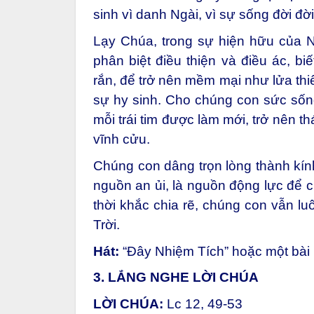
sinh vì danh Ngài, vì sự sống đời đ
Lạy Chúa, trong sự hiện hữu của N
phân biệt điều thiện và điều ác, bi
rắn, để trở nên mềm mại như lửa thi
sự hy sinh. Cho chúng con sức sốn
mỗi trái tim được làm mới, trở nên th
vĩnh cửu.
Chúng con dâng trọn lòng thành kính
nguồn an ủi, là nguồn động lực để c
thời khắc chia rẽ, chúng con vẫn l
Trời.
Hát:
“Đây Nhiệm Tích” hoặc một bài
3. LẮNG NGHE LỜI CHÚA
LỜI CHÚA:
Lc 12, 49-53