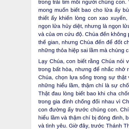
trong trái tim mỗi người chúng con
mong muốn biết bao cho lửa ấy bù
thiết ấy khiến lòng con xao xuyến,
ngọn lửa hủy diệt, nhưng là ngọn lửa
và của ơn cứu độ. Chúa đến không ph
thế gian, nhưng Chúa đến để đốt ch
những thỏa hiệp sai lầm mà chúng c
Lạy Chúa, con biết rằng Chúa nói 
trong bất hòa, nhưng để nhắc nhở r
Chúa, chọn lựa sống trong sự thật v
những hiểu lầm, thậm chí là sự chố
Thật đau lòng biết bao khi cha chốn
trong gia đình chống đối nhau vì C
con đường ấy trước chúng con. Chín
hiểu lầm và thậm chí bị đóng đinh, 
và tình yêu. Giờ đây, trước Thánh T