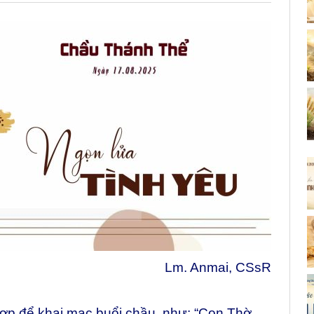
Lm. Anmai, CSsR
hợp để khai mạc buổi chầu, như: “Con Thờ