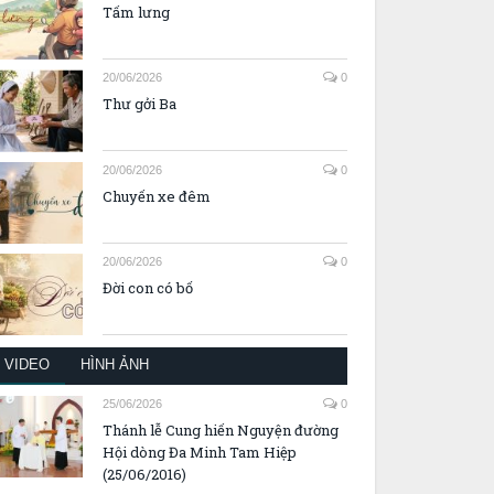
Tấm lưng
20/06/2026
0
Thư gởi Ba
20/06/2026
0
Chuyến xe đêm
20/06/2026
0
Đời con có bố
VIDEO
HÌNH ẢNH
25/06/2026
0
Thánh lễ Cung hiến Nguyện đường
Hội dòng Đa Minh Tam Hiệp
(25/06/2016)