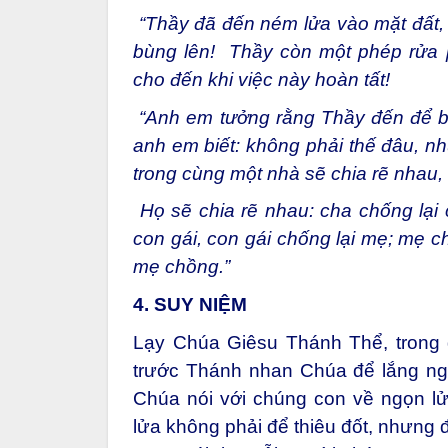
“Thầy đã đến ném lửa vào mặt đất,
bùng lên! Thầy còn một phép rửa p
cho đến khi việc này hoàn tất!
“Anh em tưởng rằng Thầy đến để ba
anh em biết: không phải thế đâu, nh
trong cùng một nhà sẽ chia rẽ nhau, b
Họ sẽ chia rẽ nhau: cha chống lại c
con gái, con gái chống lại mẹ; mẹ c
mẹ chồng.”
4. SUY NIỆM
Lạy Chúa Giêsu Thánh Thể, trong g
trước Thánh nhan Chúa để lắng ng
Chúa nói với chúng con về ngọn l
lửa không phải để thiêu đốt, nhưng 