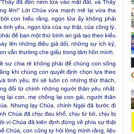
. “Thầy đã đến ném lửa vào mặt đất, và Thầy
ng lên!” Lời Chúa vừa mạnh mẽ lại vừa tha
 bởi con hiểu rằng, ngọn lửa ấy không phải
 tình yêu, ngọn lửa của sự thật, của công lý,
ải để ban một thứ bình an giả tạo theo kiểu
áy lên những điều giả dối, những sự ích kỷ,
on vẫn thường che giấu trong tâm hồn mình.
về sự chia rẽ không phải để chúng con sống
ằng khi chúng con quyết định chọn lựa theo
à tình yêu, thì sẽ luôn có những thử thách,
ng đối từ chính những người thân yêu nhất.
g lại con, mẹ chống lại con gái, người thân
húa. Nhưng lạy Chúa, chính Ngài đã bước đi
h Chúa đã chịu đau khổ, chịu từ bỏ, chịu bị
bởi vì Chúa đã kiên định đứng về phía sự thật
hể Chúa, con cũng tự hỏi lòng mình rằng, liệu