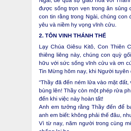
Ngài, để qua sự giao hòa với Thán
được sống trọn vẹn trong ân sủng c
con tin rằng trong Ngài, chúng con 
yêu và niềm hy vọng vĩnh cửu.
2. TÔN VINH THÁNH THỂ
Lạy Chúa Giêsu Kitô, Con Thiên C
thiêng liêng này, chúng con quỳ gố
hữu với sức sống vĩnh cửu và ơn cứ
Tin Mừng hôm nay, khi Người tuyên
“Thầy đã đến ném lửa vào mặt đất,
bùng lên! Thầy còn một phép rửa phả
đến khi việc này hoàn tất!
Anh em tưởng rằng Thầy đến để ba
anh em biết: không phải thế đâu, nh
Vì từ nay, năm người trong cùng một