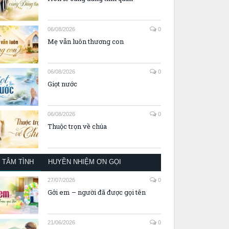
06/08/2026
0
Mẹ vẫn luôn thương con
06/08/2026
0
Giọt nước
06/08/2026
0
Thuộc trọn về chúa
TÂM TÌNH
HUYỀN NHIỆM ƠN GỌI
27/07/2026
0
Gởi em – người đã được gọi tên
21/06/2026
0