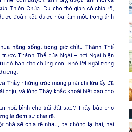
h Thể, con được thanh tẩy, được làm mới và
ủa Thiên Chúa. Dù cho thế gian có chia rẽ,
được đoàn kết, được hòa làm một, trong tình
húa hằng sống, t
rong giờ chầu Thánh Thể
i trước Thánh Thể của Ngài – nơi Ngài hiện
u độ ban cho chúng con. Nhớ lời Ngài trong
 dương:
 và Thầy những ước mong phải chi lửa ấy đã
i chịu, và lòng Thầy khắc khoải biết bao cho
n hoà bình cho trái đất sao? Thầy bảo cho
ưng là đem sự chia rẽ.
 nhà sẽ chia rẽ nhau, ba chống lại hai, hai