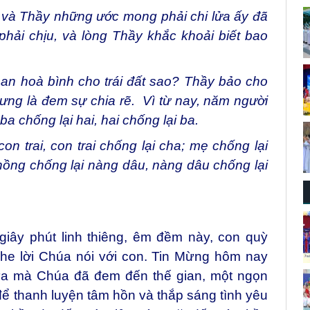
 và Thầy những ước mong phải chi lửa ấy đã
hải chịu, và lòng Thầy khắc khoải biết bao
n hoà bình cho trái đất sao? Thầy bảo cho
ưng là đem sự chia rẽ. Vì từ nay, năm người
a chống lại hai, hai chống lại ba.
on trai, con trai chống lại cha; mẹ chống lại
hồng chống lại nàng dâu, nàng dâu chống lại
iây phút linh thiêng, êm đềm này, con quỳ
he lời Chúa nói với con. Tin Mừng hôm nay
ửa mà Chúa đã đem đến thế gian, một ngọn
để thanh luyện tâm hồn và thắp sáng tình yêu