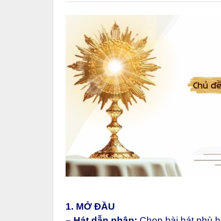
1. MỞ ĐẦU
– Hát dẫn nhập:
Chọn bài hát phù 