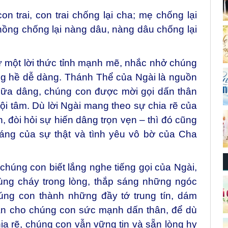
on trai, con trai chống lại cha; mẹ chống lại
hồng chống lại nàng dâu, nàng dâu chống lại
ư một lời thức tỉnh mạnh mẽ, nhắc nhở chúng
g hề dễ dàng. Thánh Thể của Ngài là nguồn
 bữa dâng, chúng con được mời gọi dấn thân
i tâm. Dù lời Ngài mang theo sự chia rẽ của
h, đòi hỏi sự hiến dâng trọn vẹn – thì đó cũng
áng của sự thật và tình yêu vô bờ của Cha
chúng con biết lắng nghe tiếng gọi của Ngài,
ùng cháy trong lòng, thắp sáng những ngóc
úng con thành những đầy tớ trung tín, dám
ban cho chúng con sức mạnh dấn thân, để dù
ia rẽ, chúng con vẫn vững tin và sẵn lòng hy