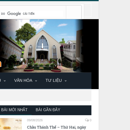
U
VĂN HÓA
TƯ LIỆU
BÀI MỚI NHẤT
BÀI GẦN ĐÂY
09/08/2026
0
Chầu Thánh Thể – Thứ Hai, ngày