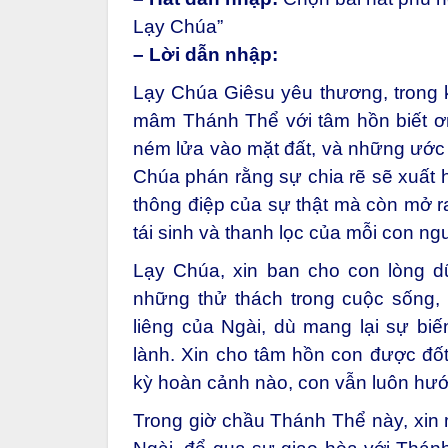
Lạy Chúa”
– Lời dẫn nhập:
Lạy Chúa Giêsu yêu thương, t
rong 
mâm Thánh Thể với tâm hồn biết ơn
ném lửa vào mặt đất, và những ước 
Chúa phán rằng sự chia rẽ sẽ xuất 
thông điệp của sự thật mà còn mở r
tái sinh và thanh lọc của mỗi con ng
Lạy Chúa, xin ban cho con lòng 
những thử thách trong cuộc sống, 
liêng của Ngài, dù mang lại sự bi
lành. Xin cho tâm hồn con được đốt
kỳ hoàn cảnh nào, con vẫn luôn hư
Trong giờ chầu Thánh Thể này, xin 