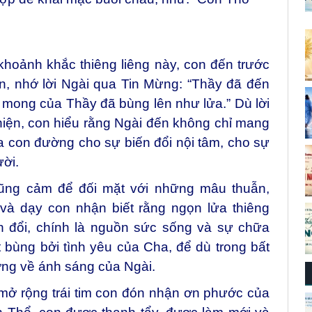
khoảnh khắc thiêng liêng này, con đến trước
, nhớ lời Ngài qua Tin Mừng: “Thầy đã đến
mong của Thầy đã bùng lên như lửa.” Dù lời
hiện, con hiểu rằng Ngài đến không chỉ mang
a con đường cho sự biến đổi nội tâm, cho sự
ười.
dũng cảm để đối mặt với những mâu thuẫn,
và dạy con nhận biết rằng ngọn lửa thiêng
ến đổi, chính là nguồn sức sống và sự chữa
 bùng bởi tình yêu của Cha, để dù trong bất
ớng về ánh sáng của Ngài.
mở rộng trái tim con đón nhận ơn phước của