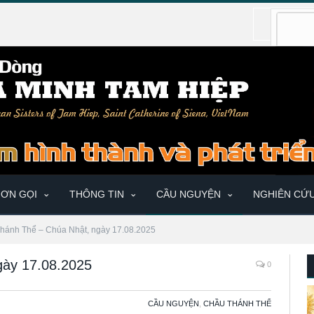
ƠN GỌI
THÔNG TIN
CẦU NGUYỆN
NGHIÊN CỨ
hánh Thể – Chúa Nhật, ngày 17.08.2025
gày 17.08.2025
0
CẦU NGUYỆN
,
CHẦU THÁNH THỂ