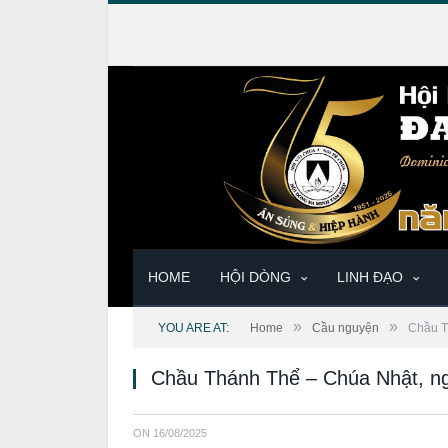
HOME
HỘI DÒNG
LINH ĐẠO
»
»
YOU ARE AT:
Home
Cầu nguyện
Chầu T
Chầu Thánh Thể – Chúa Nhật, n
ON
16/08/2025