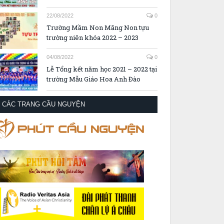
22/08/2022
0
Trường Mầm Non Măng Non tựu
trường niên khóa 2022 – 2023
04/08/2022
0
Lễ Tổng kết năm học 2021 – 2022 tại
trường Mẫu Giáo Hoa Anh Đào
CÁC TRANG CẦU NGUYỆN