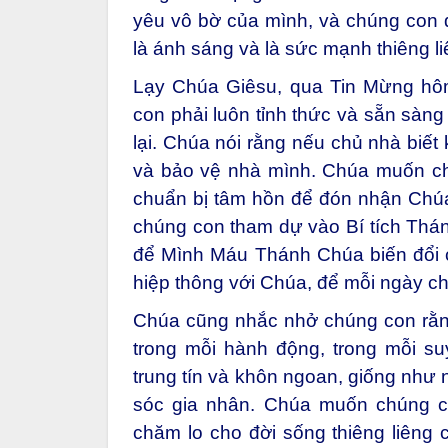
yêu vô bờ của mình, và chúng con 
là ánh sáng và là sức mạnh thiêng l
Lạy Chúa Giêsu, qua Tin Mừng hô
con phải luôn tỉnh thức và sẵn sàng
lại. Chúa nói rằng nếu chủ nhà biết
và bảo vệ nhà mình. Chúa muốn ch
chuẩn bị tâm hồn để đón nhận Chúa 
chúng con tham dự vào Bí tích Thánh
để Mình Máu Thánh Chúa biến đổi 
hiệp thông với Chúa, để mỗi ngày c
Chúa cũng nhắc nhở chúng con rằng
trong mỗi hành động, trong mỗi su
trung tín và khôn ngoan, giống như 
sóc gia nhân. Chúa muốn chúng con
chăm lo cho đời sống thiêng liêng 