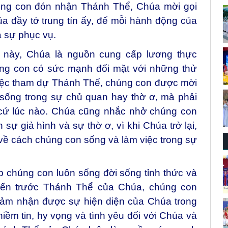
húng con đón nhận Thánh Thể, Chúa mời gọi
 đầy tớ trung tín ấy, để mỗi hành động của
 sự phục vụ.
 này, Chúa là nguồn cung cấp lương thực
úng con có sức mạnh đối mặt với những thử
việc tham dự Thánh Thể, chúng con được mời
g sống trong sự chủ quan hay thờ ơ, mà phải
cứ lúc nào. Chúa cũng nhắc nhở chúng con
 sự giả hình và sự thờ ơ, vì khi Chúa trở lại,
về cách chúng con sống và làm việc trong sự
 chúng con luôn sống đời sống tỉnh thức và
đến trước Thánh Thể của Chúa, chúng con
cảm nhận được sự hiện diện của Chúa trong
iềm tin, hy vọng và tình yêu đối với Chúa và