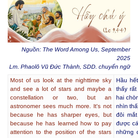
Nguồn: The Word Among Us, September
2025
Lm. Phaolô Vũ Đức Thành, SDD. chuyển ngữ
Most of us look at the nighttime sky
Hầu hết
and see a lot of stars and maybe a
thấy rất
constellation or two, but an
hai chò
astronomer sees much more. It’s not
nhìn thấ
because he has sharper eyes, but
đôi mắt
because he has learned how to pay
được các
attention to the position of the stars
những c