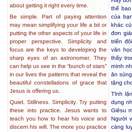
Hãy đơn
about getting it right every time.
thể bao
Be simple. Part of paying attention
của bạn
may mean simplifying your life a bit or
khác củ
putting the other aspects of your life in
đơn giả
proper perspective. Simplicity and
triển đ
focus are the keys to developing the
văn học
sharp eyes of an astronomer. They
thấy tr
can help us see in the “bunch of stars”
mình nh
in our lives the patterns that reveal the
ân sủng
beautiful constellations of grace that
tặng ch
Jesus is offering us.
Tĩnh lặ
Quiet. Stillness. Simplicity. Try putting
dụng nh
these into practice. Jesus wants to
Giêsu m
teach you how to hear his voice and
Người 
discern his will. The more you practice
càng lu