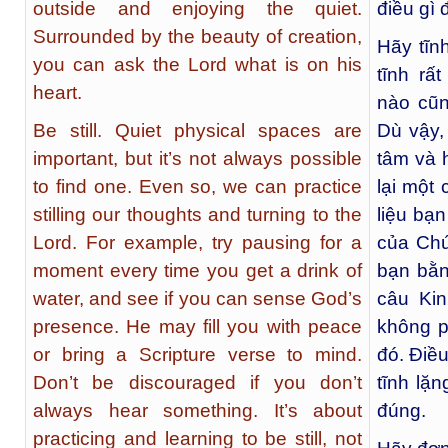
outside and enjoying the quiet.
điều gì 
Surrounded by the beauty of creation,
Hãy tĩn
you can ask the Lord what is on his
tĩnh rấ
heart.
nào cũn
Be still. Quiet physical spaces are
Dù vậy,
important, but it’s not always possible
tâm và 
to find one. Even so, we can practice
lại một
stilling our thoughts and turning to the
liệu bạ
Lord. For example, try pausing for a
của Chú
moment every time you get a drink of
bạn bằn
water, and see if you can sense God’s
câu Ki
presence. He may fill you with peace
không p
or bring a Scripture verse to mind.
đó. Điều
Don’t be discouraged if you don’t
tĩnh lặ
always hear something. It’s about
đúng.
practicing and learning to be still, not