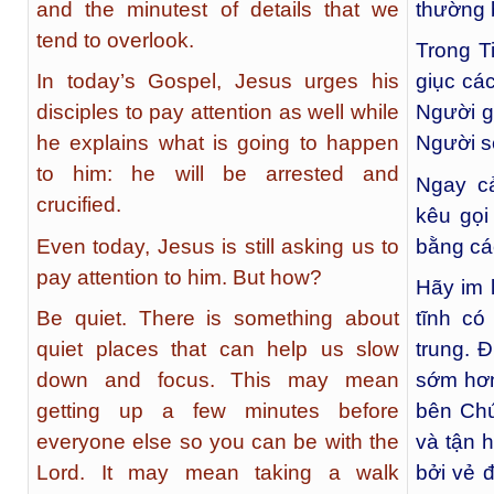
and the minutest of details that we
thường 
tend to overlook.
Trong T
In today’s Gospel, Jesus urges his
giục cá
disciples to pay attention as well while
Người gi
he explains what is going to happen
Người sẽ
to him: he will be arrested and
Ngay c
crucified.
kêu gọi
Even today, Jesus is still asking us to
bằng cá
pay attention to him. But how?
Hãy im 
Be quiet. There is something about
tĩnh có
quiet places that can help us slow
trung. 
down and focus. This may mean
sớm hơn
getting up a few minutes before
bên Chú
everyone else so you can be with the
và tận 
Lord. It may mean taking a walk
bởi vẻ 