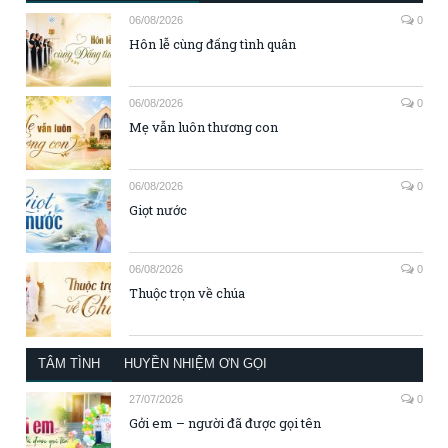
06/08/2026
0
Hôn lễ cùng đấng tình quân
06/08/2026
0
Mẹ vẫn luôn thương con
06/08/2026
0
Giọt nước
06/08/2026
0
Thuộc trọn về chúa
TÂM TÌNH
HUYỀN NHIỆM ƠN GỌI
27/07/2026
0
Gởi em – người đã được gọi tên