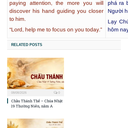
paying attention, the more you will
phá ra 
discover his hand guiding you closer
Người h
to him.
Lạy Chú
“Lord, help me to focus on you today.”
hôm nay
RELATED POSTS
08/08/2026
0
Chầu Thánh Thể – Chúa Nhật
19 Thường Niên, năm A