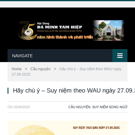
NAVIGATE
»
»
Home
Cầu nguyện
Hãy chú ý – Suy niệm theo WAU ngày
27.09.2025
Hãy chú ý – Suy niệm theo WAU ngày 27.09
ON
26/09/2025
CẦU NGUYỆN
,
SUY NIỆM SONG NGỮ