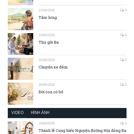
21/06/2026
0
Tấm lưng
20/06/2026
0
Thư gởi Ba
20/06/2026
0
Chuyến xe đêm
20/06/2026
0
Đời con có bố
VIDEO
HÌNH ẢNH
25/06/2026
0
Thánh lễ Cung hiến Nguyện đường Hội dòng Đa