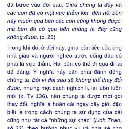
đã bước vào đời sau:
Giữa chúng ta đây và
các con đã có một vực thẳm lớn, đến nỗi bên
này muốn qua bên các con cũng không được,
mà bên đó có qua bên chúng ta đây cũng
không được.
(c. 26)
Trong khi đó, ở đời này, giữa bàn tiệc của ông
nhà giàu và người nghèo trước cổng đâu có
phải là vực thẳm. Hai bên có thể đi qua đi lại
dễ dàng! Ý nghĩa này cần phải đánh động
chúng ta.
Bởi vì đời sau sẽ không thể thay đổi
được
, nhưng một cách nghịch lí, lại luôn luôn
mới (x. Tv 136), nên chúng ta được mời gọi
thay đổi, nghĩa là hoán cải ngay bây giờ, đặc
biệt là trong cách chúng ta sử dụng của cải
cũng như tất cả “những sự khác” (
Linh Thao
,
số 23), theo hướng phục vụ và chia sẻ cho