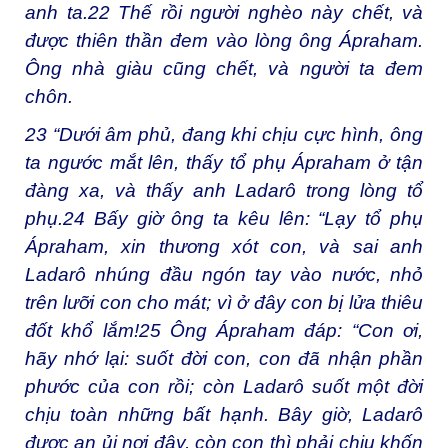
anh ta.
22
Thế rồi người nghèo này chết, và
được thiên thần đem vào lòng ông Ápraham.
Ông nhà giàu cũng chết, và người ta đem
chôn.
23
“Dưới âm phủ, đang khi chịu cực hình, ông
ta ngước mắt lên, thấy tổ phụ Ápraham ở tận
đàng xa, và thấy anh Ladarô trong lòng tổ
phụ.
24
Bấy giờ ông ta kêu lên: “Lạy tổ phụ
Ápraham, xin thương xót con, và sai anh
Ladarô nhúng đầu ngón tay vào nước, nhỏ
trên lưỡi con cho mát; vì ở đây con bị lửa thiêu
đốt khổ lắm!
25
Ông Ápraham đáp: “Con ơi,
hãy nhớ lại: suốt đời con, con đã nhận phần
phước của con rồi; còn Ladarô suốt một đời
chịu toàn những bất hạnh. Bây giờ, Ladarô
được an ủi nơi đây, còn con thì phải chịu khốn