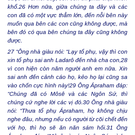
khổ.
26
Hơn nữa, giữa chúng ta đây và các
con đã có một vực thẳm lớn, đến nỗi bên này
muốn qua bên các con cũng không được, mà
bên đó có qua bên chúng ta đây cũng không
được.
27
“Ông nhà giàu nói: “Lạy tổ phụ, vậy thì con
xin tổ phụ sai anh Ladarô đến nhà cha con,
28
vì con hiện còn năm người anh em nữa. Xin
sai anh đến cảnh cáo họ, kẻo họ lại cũng sa
vào chốn cực hình này!
29
Ông Ápraham đáp:
“Chúng đã có Môsê và các Ngôn Sứ, thì
chúng cứ nghe lời các vị đó.
30
Ông nhà giàu
nói: “Thưa tổ phụ Ápraham, họ không chịu
nghe đâu, nhưng nếu có người từ cõi chết đến
với họ, thì họ sẽ ăn năn sám hối.
31
Ông