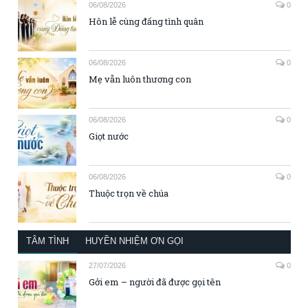
06/08/2026
0
Hôn lễ cùng đấng tình quân
06/08/2026
0
Mẹ vẫn luôn thương con
06/08/2026
0
Giọt nước
06/08/2026
0
Thuộc trọn về chúa
TÂM TÌNH
HUYỀN NHIỆM ƠN GỌI
27/07/2026
0
Gởi em – người đã được gọi tên