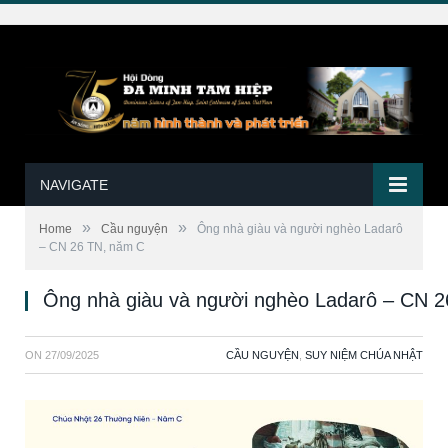
NAVIGATE
»
»
Home
Cầu nguyện
Ông nhà giàu và người nghèo Ladarô
– CN 26 TN, năm C
Ông nhà giàu và người nghèo Ladarô – CN 
ON
27/09/2025
CẦU NGUYỆN
,
SUY NIỆM CHÚA NHẬT