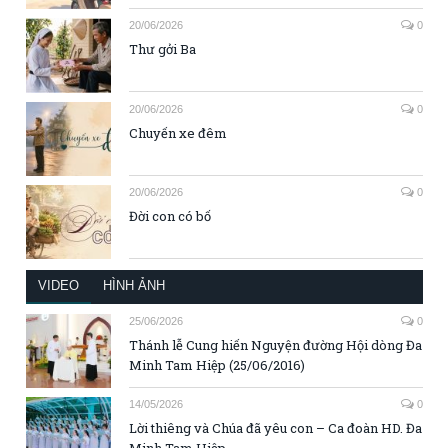
20/06/2026
0
Thư gởi Ba
20/06/2026
0
Chuyến xe đêm
20/06/2026
0
Đời con có bố
VIDEO
HÌNH ẢNH
25/06/2026
0
Thánh lễ Cung hiến Nguyện đường Hội dòng Đa
Minh Tam Hiệp (25/06/2016)
14/05/2026
0
Lời thiêng và Chúa đã yêu con – Ca đoàn HD. Đa