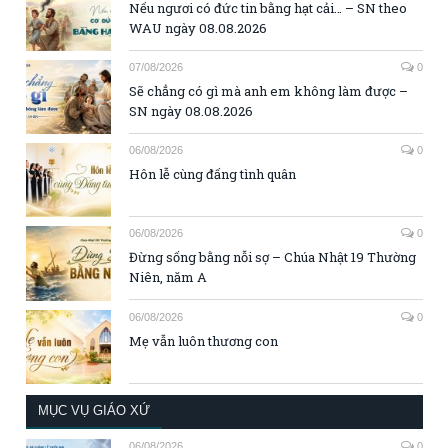
Nếu ngươi có đức tin bằng hạt cải… – SN theo
WAU ngày 08.08.2026
07/08/2026
0
Sẽ chẳng có gì mà anh em không làm được –
SN ngày 08.08.2026
06/08/2026
0
Hôn lễ cùng đấng tình quân
06/08/2026
0
Đừng sống bằng nỗi sợ – Chúa Nhật 19 Thường
Niên, năm A
06/08/2026
0
Mẹ vẫn luôn thương con
MỤC VỤ GIÁO XỨ
06/08/2026
0