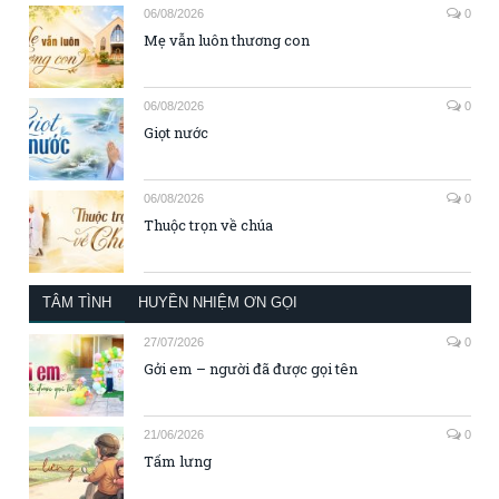
06/08/2026
0
Mẹ vẫn luôn thương con
06/08/2026
0
Giọt nước
06/08/2026
0
Thuộc trọn về chúa
TÂM TÌNH
HUYỀN NHIỆM ƠN GỌI
27/07/2026
0
Gởi em – người đã được gọi tên
21/06/2026
0
Tấm lưng