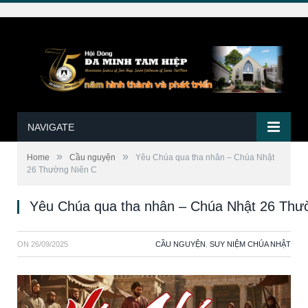
NAVIGATE
»
»
Home
Cầu nguyện
Yêu Chúa qua tha nhân – Chúa Nhật
26 Thường Niên C
Yêu Chúa qua tha nhân – Chúa Nhật 26 Thư
ON
26/09/2025
CẦU NGUYỆN
,
SUY NIỆM CHÚA NHẬT