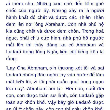
ai thèm cho. Những con chó đến liếm ghẻ
chốc của người ấy. Nhưng xảy ra là người
hành khất đó chết và được các Thiên Thần
đem lên nơi lòng Abraham. Còn nhà phú hộ
kia cũng chết và được đem chôn. Trong hoả
ngục, phải chịu cực hình, nhà phú hộ ngước
mắt lên thì thấy đàng xa có Abraham và
Ladarô trong lòng Ngài, liền cất tiếng kêu la
rằng:
‘Lạy Cha Abraham, xin thương xót tôi và sai
Ladarô nhúng đầu ngón tay vào nước để làm
mát lưỡi tôi, vì tôi phải quằn quại trong ngọn
lửa này’. Abraham nói lại: ‘Hỡi con, suốt đời
con, con được toàn sự lành, còn Ladarô gặp
toàn sự khốn khổ. Vậy bây giờ Ladarô được
an ủi ở chốn này, còn con thì chịu khốn khổ.