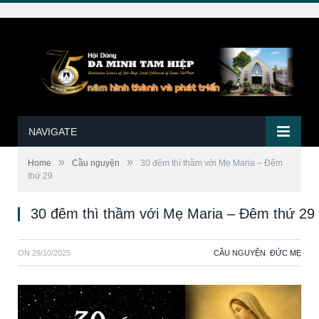
NAVIGATE
»
»
Home
Cầu nguyện
30 đêm thì thầm với Mẹ Maria – Đêm
thứ 29
30 đêm thì thầm với Mẹ Maria – Đêm thứ 29
ON
29/10/2025
CẦU NGUYỆN
,
ĐỨC MẸ