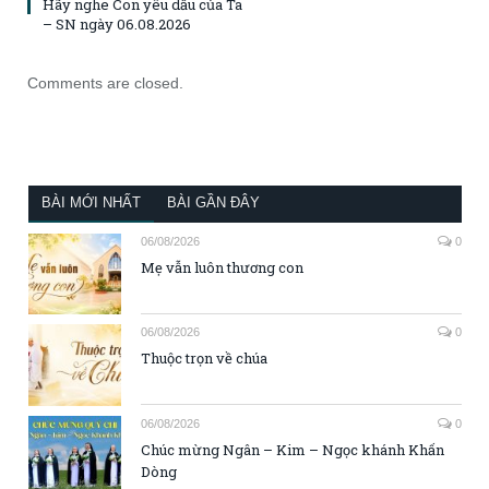
Hãy nghe Con yêu dấu của Ta
– SN ngày 06.08.2026
Comments are closed.
BÀI MỚI NHẤT
BÀI GẦN ĐÂY
06/08/2026
0
Mẹ vẫn luôn thương con
06/08/2026
0
Thuộc trọn về chúa
06/08/2026
0
Chúc mừng Ngân – Kim – Ngọc khánh Khấn
Dòng