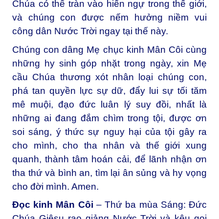
Chúa có thể tràn vào hiển ngự trong thế giới,
và chúng con được nếm hưởng niềm vui
công dân Nước Trời ngay tại thế này.
Chúng con dâng Mẹ chục kinh Mân Côi cùng
những hy sinh góp nhặt trong ngày, xin Mẹ
cầu Chúa thương xót nhân loại chúng con,
phá tan quyền lực sự dữ, đẩy lui sự tối tăm
mê muội, đạo đức luân lý suy đồi, nhất là
những ai đang đắm chìm trong tội, được ơn
soi sáng, ý thức sự nguy hại của tội gây ra
cho mình, cho tha nhân và thế giới xung
quanh, thành tâm hoán cải, để lãnh nhận ơn
tha thứ và bình an, tìm lại ân sủng và hy vọng
cho đời mình. Amen.
Đọc kinh Mân Côi
– Thứ ba mùa Sáng: Đức
Chúa Giêsu rao giảng Nước Trời và kêu gọi