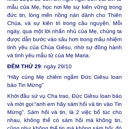
mẫu của Mẹ, học nơi Mẹ sự kiên vững trong
đức tin, lòng mến nồng nàn dành cho Thiên
Chúa, và sự kiên trì trong cầu nguyện. Mỗi
ngày, qua một lời nhắn nhủ của Mẹ, chúng ta
được dẫn bước vào sâu hơn trong mầu nhiệm
tình yêu của Chúa Giêsu, nhờ sự đồng hành
và tình yêu mẫu tử của Mẹ Maria.
ĐÊM THỨ 29
: ngày 29/10
“Hãy cùng Mẹ chiêm ngắm Đức Giêsu loan
báo Tin Mừng”
Khởi đầu sứ vụ Cha trao, Đức Giêsu loan báo
và mời gọi:“anh em hãy sám hối và tin vào Tin
Mừng”. Sám hối và tin, là 2 việc bổ túc cho
nhau, không thể có sám hối mà không tin,
cũng như không thể tin mà không sám hối; đó