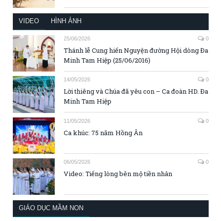
VIDEO
HÌNH ẢNH
25/06/2026
0
Thánh lễ Cung hiến Nguyện đường Hội dòng Đa
Minh Tam Hiệp (25/06/2016)
14/05/2026
0
Lời thiêng và Chúa đã yêu con – Ca đoàn HD. Đa
Minh Tam Hiệp
11/05/2026
0
Ca khúc: 75 năm Hồng Ân
06/05/2026
0
Video: Tiếng lòng bên mộ tiền nhân
GIÁO DỤC MẦM NON