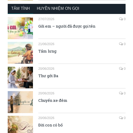
TÂM TÌNH
HUYỀN NHIỆM ƠN GỌI
27/07/2026
0
Gởi em – người đã được gọi tên
21/06/2026
0
Tấm lưng
20/06/2026
0
Thư gởi Ba
20/06/2026
0
Chuyến xe đêm
20/06/2026
0
Đời con có bố