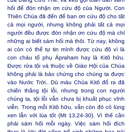
hối để đón nhận ơn cứu độ của Người. Con
Thiên Chúa đã đến để ban ơn cứu độ cho tất
cả mọi người, nhưng không phải tất cả mọi
người đều được đón nhận ơn cứu độ mà chỉ
những ai biết sám hối mà thôi. Từ nay, không
ai còn có thể tự tin mình được cứu độ vì là
con cháu tổ phụ Ápraham hay là Kitô hữu.
Được rửa tội và thuộc về Giáo Hội của Chúa
không phải là bảo chứng cho chúng ta được
vào Nước Trời.. Dù máu Chúa Kitô đổ ra đã
chiến thắng tội lỗi, nhưng trong con người
chúng ta, tội lỗi vẫn chưa bị khuất phục vĩnh
viễn. Trong mỗi Kitô hữu, vẫn còn đó cỏ lùng
xen lẫn với lúa tốt (Mt 13,24-30). Vì thế cần
phải sám hối mỗi ngày. Việc sám hối đích
thực là khi đời sống trổ sinh những hoa trái