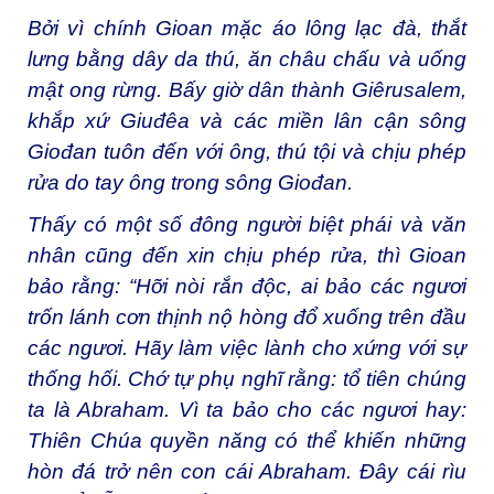
Bởi vì chính Gioan mặc áo lông lạc đà, thắt
lưng bằng dây da thú, ăn châu chấu và uống
mật ong rừng. Bấy giờ dân thành Giêrusalem,
khắp xứ Giuđêa và các miền lân cận sông
Giođan tuôn đến với ông, thú tội và chịu phép
rửa do tay ông trong sông Giođan.
Thấy có một số đông người biệt phái và văn
nhân cũng đến xin chịu phép rửa, thì Gioan
bảo rằng: “Hỡi nòi rắn độc, ai bảo các ngươi
trốn lánh cơn thịnh nộ hòng đổ xuống trên đầu
các ngươi. Hãy làm việc lành cho xứng với sự
thống hối. Chớ tự phụ nghĩ rằng: tổ tiên chúng
ta là Abraham. Vì ta bảo cho các ngươi hay:
Thiên Chúa quyền năng có thể khiến những
hòn đá trở nên con cái Abraham. Ðây cái rìu