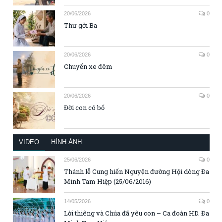
20/06/2026
0
Thư gởi Ba
20/06/2026
0
Chuyến xe đêm
20/06/2026
0
Đời con có bố
VIDEO
HÌNH ẢNH
25/06/2026
0
Thánh lễ Cung hiến Nguyện đường Hội dòng Đa
Minh Tam Hiệp (25/06/2016)
14/05/2026
0
Lời thiêng và Chúa đã yêu con – Ca đoàn HD. Đa