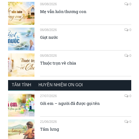
06/08/2026
0
Mẹ vẫn luôn thương con
06/08/2026
0
Giọt nước
06/08/2026
0
Thuộc trọn về chúa
TÂM TÌNH
HUYỀN NHIỆM ƠN GỌI
27/07/2026
0
Gởi em – người đã được gọi tên
21/06/2026
0
Tấm lưng