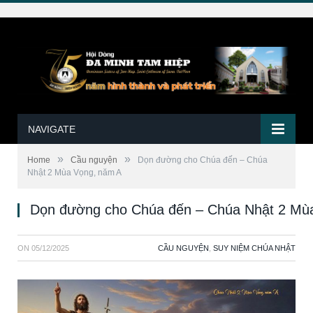
NAVIGATE
»
»
Home
Cầu nguyện
Dọn đường cho Chúa đến – Chúa
Nhật 2 Mùa Vọng, năm A
Dọn đường cho Chúa đến – Chúa Nhật 2 Mù
ON
05/12/2025
CẦU NGUYỆN
,
SUY NIỆM CHÚA NHẬT