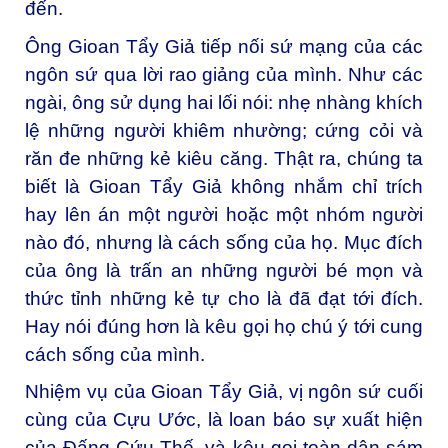
đến.
Ông Gioan Tẩy Giả tiếp nối sứ mạng của các
ngôn sứ qua lời rao giảng của mình. Như các
ngài, ông sử dụng hai lối nói: nhẹ nhàng khích
lệ những người khiêm nhường; cứng cỏi và
răn đe
những kẻ kiêu căng. Thật ra, chúng ta
biết là Gioan Tẩy Giả không nhắm chỉ trích
hay lên án một người hoặc một nhóm người
nào đó, nhưng là cách sống của họ. Mục đích
của ông là trấn an những người bé mọn và
thức tỉnh những kẻ tự cho là đã đạt tới đích.
Hay nói đúng hơn là kêu gọi họ chú ý tới cung
cách sống của mình.
Nhiệm vụ của Gioan Tẩy Giả, vị ngôn sứ cuối
cùng của Cựu Ước, là loan báo sự xuất hiện
của Đấng Cứu Thế, và kêu gọi toàn dân sám