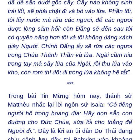
đã để sẵn dưới gốc cây. Cây nào không sinh
trái tốt, sẽ phải chặt đi và bỏ vào lửa. Phần tôi,
tôi lấy nước mà rửa các ngươi, để các ngươi
được lòng sám hối; còn Ðấng sẽ đến sau tôi
có quyền năng hơn tôi và tôi không đáng xách
giày Người. Chính Ðấng ấy sẽ rửa các ngươi
trong Chúa Thánh Thần và lửa. Ngài cầm nia
trong tay mà sảy lúa của Ngài, rồi thu lúa vào
kho, còn rơm thì đốt đi trong lửa không hề tắt”.
***
Trong bài Tin Mừng hôm nay, thánh sử
Matthêu nhắc lại lời ngôn sứ Isaia:
“Có tiếng
người hô trong hoang địa: Hãy dọn sẵn con
đường cho Ðức Chúa, sửa lối cho thẳng để
Người đi.”
. Đây là lời an ủi dân Do Thái đang
chịu cảnh lưu đầy tại Babylon vào khoảng