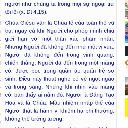
người như chúng ta trong mọi sự ngoại trừ
tội lỗi (x. Dt 4,15).
e
Chúa Giêsu vẫn là Chúa tể của toàn thể vũ
d
trụ, ngay cả khi Người cho phép mình chịu
n
giới hạn với một thân xác phàm nhân.
.
Nhưng Người đã không đến như một vị vua.
e
Người đã không đến trong vinh quang,
g
chiến thắng. Người đã đến trong một máng
d
cỏ, được bọc trong quần áo quấn trẻ sơ
k
sinh. Điều này thoạt nghe có vẻ ngọt ngào
.
và trong sáng. Nhưng khi nhìn vào máng
e
cỏ, bạn thấy ai nằm đó. Người là Đấng Tạo
f
Hóa và là Chúa. Mầu nhiệm nhập thể của
Người thật là hành vi khiêm hạ phi thường,
e
không thể tưởng tượng.
s