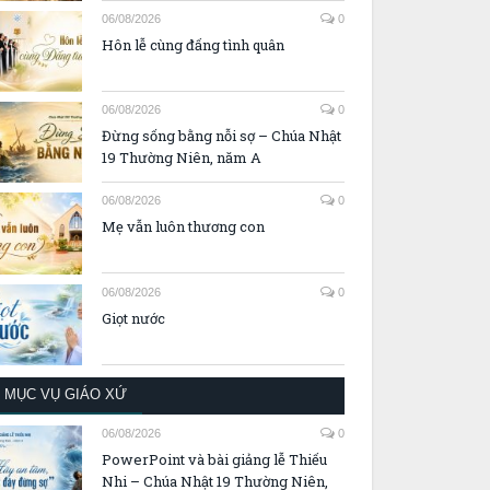
06/08/2026
0
Hôn lễ cùng đấng tình quân
06/08/2026
0
Đừng sống bằng nỗi sợ – Chúa Nhật
19 Thường Niên, năm A
06/08/2026
0
Mẹ vẫn luôn thương con
06/08/2026
0
Giọt nước
MỤC VỤ GIÁO XỨ
06/08/2026
0
PowerPoint và bài giảng lễ Thiếu
Nhi – Chúa Nhật 19 Thường Niên,