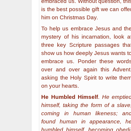
embraced us. Without question, thi
is the best possible gift we can offe
him on Christmas Day.
To help us embrace Jesus and th
mystery of his incarnation, look a
three key Scripture passages tha
show us how deeply Jesus wants t
embrace us. Ponder these word
over and over again this Advent
asking the Holy Spirit to write the
on your hearts.
He Humbled Himself
.
He emp­tie
himself, taking the form of a slave
coming in human likeness; an
found human in appearance, h
humbled himself, becoming obedi