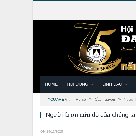
HOME
HỘI DÒNG
LINH ĐẠO
»
»
YOU ARE AT:
Home
Cầu nguyện
Người 
Người là ơn cứu độ của chúng ta
ON
15/12/2025