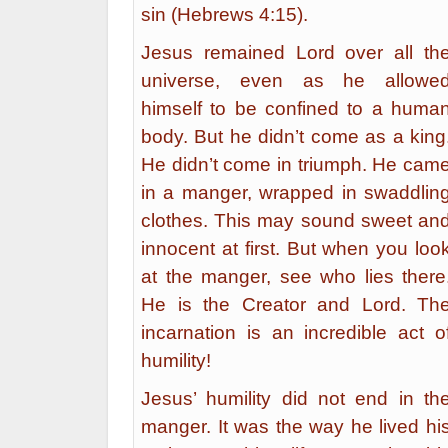
sin (Hebrews 4:15).
Jesus remained Lord over all th
universe, even as he allowe
himself to be confined to a huma
body. But he didn’t come as a king
He didn’t come in triumph. He cam
in a manger, wrapped in swaddlin
clothes. This may sound sweet an
innocent at first. But when you loo
at the manger, see who lies there
He is the Creator and Lord. Th
incarnation is an incredible act o
humility!
Jesus’ humility did not end in th
manger. It was the way he lived hi