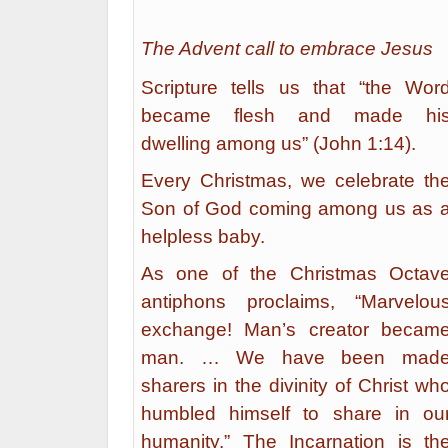
The Advent call to embrace Jesus
Scripture tells us that “the Wor
became flesh and made hi
dwelling among us” (John 1:14).
Every Christmas, we celebrate th
Son of God coming among us as 
helpless baby.
As one of the Christmas Octav
anti­phons proclaims, “Marvelou
exchange! Man’s creator becam
man. … We have been mad
sharers in the divinity of Christ wh
humbled him­self to share in ou
humanity.” The Incarnation is th