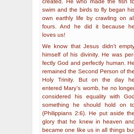
created. He who made the fish t
swim and the birds to fly began hi
own earthly life by crawling on al
fours. And he did it because h
loves us!
We know that Jesus didn’t empt
himself of his divinity. He was per
fectly God and perfectly human. H
remained the Second Person of th
Holy Trinity. But on the day h
entered Mary’s womb, he no longe
considered his equality with Go
something he should hold on t
(Philippians 2:6). He put aside th
glory that he knew in heaven an
became one like us in all things bu