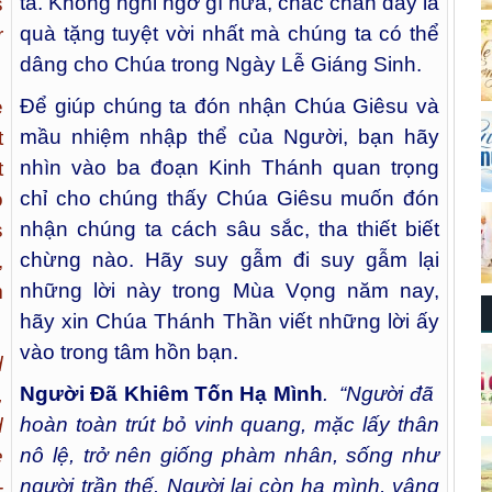
ta. Không nghi ngờ gì nữa, chắc chắn đây là
s
quà tặng tuyệt vời nhất mà chúng ta có thể
r
dâng cho Chúa trong Ngày Lễ Giáng Sinh.
Để giúp chúng ta đón nhận Chúa Giêsu và
e
mầu nhiệm nhập thể của Người, bạn hãy
t
nhìn vào ba đoạn Kinh Thánh quan trọng
t
chỉ cho chúng thấy Chúa Giêsu muốn đón
o
nhận chúng ta cách sâu sắc, tha thiết biết
s
chừng nào. Hãy suy gẫm đi suy gẫm lại
,
những lời này trong Mùa Vọng năm nay,
m
hãy xin Chúa Thánh Thần viết những lời ấy
vào trong tâm hồn bạn.
d
Người Đã Khiêm Tốn Hạ Mình
. “Người đã ​
,
hoàn toàn trút bỏ vinh quang, ​mặc lấy thân
d
nô lệ, trở nên giống phàm nhân, sống như
e
người trần thế. Người lại còn hạ mình, vâng
­