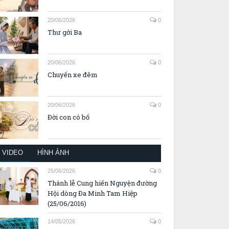
20/06/2026
0
Thư gởi Ba
20/06/2026
0
Chuyến xe đêm
20/06/2026
0
Đời con có bố
VIDEO
HÌNH ẢNH
25/06/2026
0
Thánh lễ Cung hiến Nguyện đường
Hội dòng Đa Minh Tam Hiệp
(25/06/2016)
14/05/2026
0