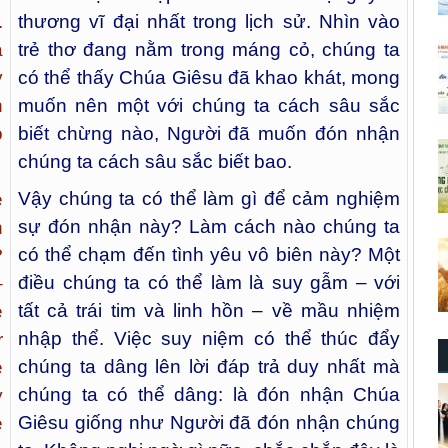
thương vĩ đại nhất trong lịch sử. Nhìn vào
.
trẻ thơ đang nằm trong máng cỏ, chúng ta
a
có thể thấy Chúa Giêsu đã khao khát, mong
y
muốn nên một với chúng ta cách sâu sắc
h
biết chừng nào, Người đã muốn đón nhận
o
chúng ta cách sâu sắc biết bao.
Vậy chúng ta có thể làm gì để cảm nghiệm
e
sự đón nhận này? Làm cách nào chúng ta
n
có thể chạm đến tình yêu vô biên này? Một
?
điều chúng ta có thể làm là suy gẫm – với
–
tất cả trái tim và linh hồn – về mầu nhiệm
e
nhập thể. Việc suy niệm có thể thúc đẩy
r
chúng ta dâng lên lời đáp trả duy nhất mà
e
chúng ta có thể dâng: là đón nhận Chúa
y
Giêsu giống như Người đã đón nhận chúng
e