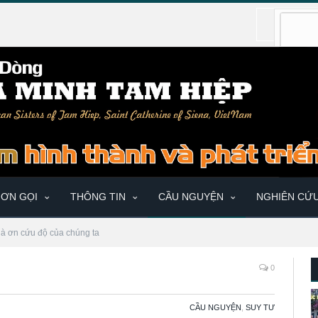
ƠN GỌI
THÔNG TIN
CẦU NGUYỆN
NGHIÊN CỨ
là ơn cứu độ của chúng ta
0
CẦU NGUYỆN
,
SUY TƯ