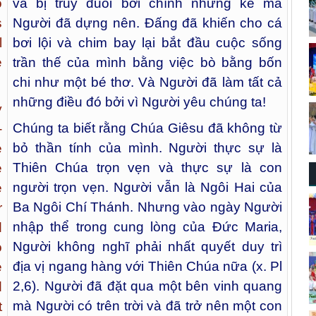
và bị truy đuổi bởi chính những kẻ mà
o
Người đã dựng nên. Đấng đã khiến cho cá
s
bơi lội và chim bay lại bắt đầu cuộc sống
l
trần thế của mình bằng việc bò bằng bốn
e
chi như một bé thơ. Và Người đã làm tất cả
những điều đó bởi vì Người yêu chúng ta!
y
Chúng ta biết rằng Chúa Giêsu đã không từ
­
bỏ thần tính của mình. Người thực sự là
e
Thiên Chúa trọn vẹn và thực sự là con
e
người trọn vẹn. Người vẫn là Ngôi Hai của
e
Ba Ngôi Chí Thánh. Nhưng vào ngày Người
r
nhập thể trong cung lòng của Đức Maria,
d
Người không nghĩ phải nhất quyết duy trì
o
địa vị ngang hàng với Thiên Chúa nữa (x. Pl
e
2,6). Người đã đặt qua một bên vinh quang
d
mà Người có trên trời và đã trở nên một con
t