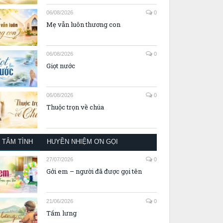
06/08/2026
0
Mẹ vẫn luôn thương con
06/08/2026
0
Giọt nước
06/08/2026
0
Thuộc trọn về chúa
TÂM TÌNH
HUYỀN NHIỆM ƠN GỌI
27/07/2026
0
Gởi em – người đã được gọi tên
21/06/2026
0
Tấm lưng