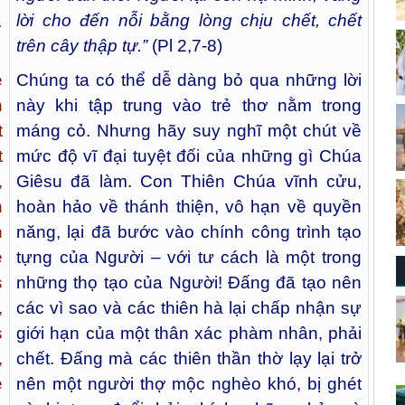
lời cho đến nỗi ​bằng lòng chịu chết, chết
.
trên cây thập tự.”
(Pl 2,7-8)
Chúng ta có thể dễ dàng bỏ qua những lời
e
này khi tập trung vào trẻ thơ nằm trong
n
máng cỏ. Nhưng hãy suy nghĩ một chút về
t
mức độ vĩ đại tuyệt đối của những gì Chúa
t
Giêsu đã làm. Con Thiên Chúa vĩnh cửu,
,
hoàn hảo về thánh thiện, vô hạn về quyền
n
năng, lại đã bước vào chính công trình tạo
n
tựng của Người – với tư cách là một trong
e
những thọ tạo của Người! Đấng đã tạo nên
s
các vì sao và các thiên hà lại chấp nhận sự
,
giới hạn của một thân xác phàm nhân, phải
s
chết. Đấng mà các thiên thần thờ lạy lại trở
,
nên một người thợ mộc nghèo khó, bị ghét
e