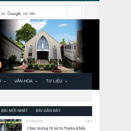
U
VĂN HÓA
TƯ LIỆU
BÀI MỚI NHẤT
BÀI GẦN ĐÂY
07/08/2026
0
Chúc mừng 19 nữ tu Tuyên khấn