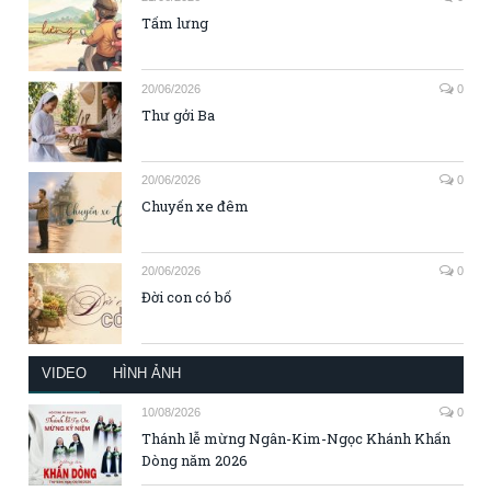
Tấm lưng
20/06/2026
0
Thư gởi Ba
20/06/2026
0
Chuyến xe đêm
20/06/2026
0
Đời con có bố
VIDEO
HÌNH ẢNH
10/08/2026
0
Thánh lễ mừng Ngân-Kim-Ngọc Khánh Khấn
Dòng năm 2026