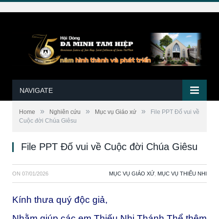
NAVIGATE
»
»
»
Home
Nghiên cứu
Mục vụ Giáo xứ
File PPT Đố vui về
Cuộc đời Chúa Giêsu
File PPT Đố vui về Cuộc đời Chúa Giêsu
ON
07/01/2026
MỤC VỤ GIÁO XỨ
,
MỤC VỤ THIẾU NHI
Kính thưa quý độc giả,
Nhằm giúp các em Thiếu Nhi Thánh Thể thêm