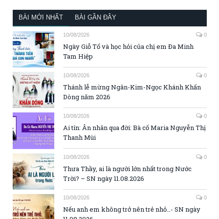
BÀI MỚI NHẤT
BÀI GẦN ĐÂY
10/08/2026
0
Ngày Giỗ Tổ và học hỏi của chị em Đa Minh
Tam Hiệp
10/08/2026
0
Thánh lễ mừng Ngân-Kim-Ngọc Khánh Khấn
Dòng năm 2026
10/08/2026
0
Ai tín: Ân nhân qua đời: Bà cố Maria Nguyễn Thị
Thanh Mùi
10/08/2026
0
Thưa Thầy, ai là người lớn nhất trong Nước
Trời? – SN ngày 11.08.2026
10/08/2026
0
Nếu anh em không trở nên trẻ nhỏ…- SN ngày
11.08.2026