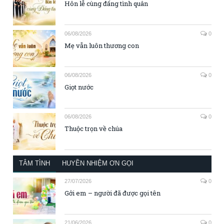
Hôn lễ cùng đấng tình quân
06/08/2026
0
Mẹ vẫn luôn thương con
06/08/2026
0
Giọt nước
06/08/2026
0
Thuộc trọn về chúa
TÂM TÌNH
HUYỀN NHIỆM ƠN GỌI
27/07/2026
0
Gởi em – người đã được gọi tên
21/06/2026
0