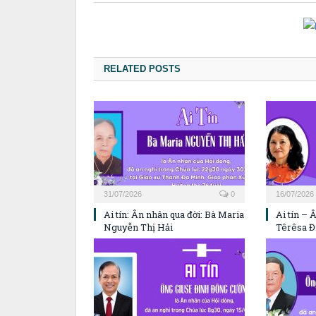
RELATED POSTS
31/07/2026
0
16/07/2026
Ai tín: Ân nhân qua đời: Bà Maria
Ai tín – 
Nguyễn Thị Hải
Têrêsa Đ