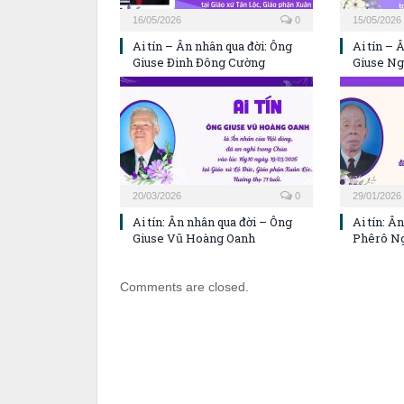
16/05/2026
0
15/05/2026
Ai tín – Ân nhân qua đời: Ông
Ai tín – 
Giuse Đinh Đông Cường
Giuse N
20/03/2026
0
29/01/2026
Ai tín: Ân nhân qua đời – Ông
Ai tín: Â
Giuse Vũ Hoàng Oanh
Phêrô N
Comments are closed.