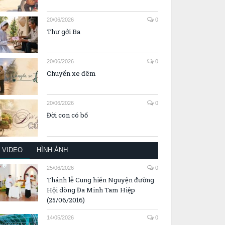
20/06/2026
0
Thư gởi Ba
20/06/2026
0
Chuyến xe đêm
20/06/2026
0
Đời con có bố
VIDEO
HÌNH ẢNH
25/06/2026
0
Thánh lễ Cung hiến Nguyện đường
Hội dòng Đa Minh Tam Hiệp
(25/06/2016)
14/05/2026
0