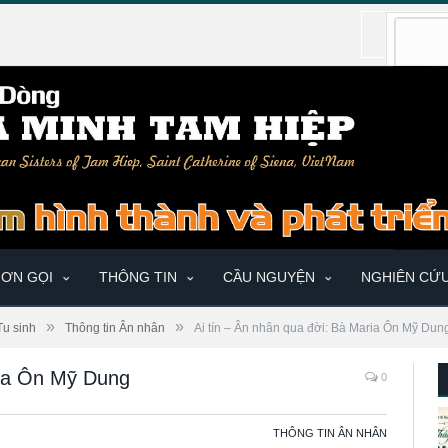
ƠN GỌI
THÔNG TIN
CẦU NGUYỆN
NGHIÊN CỨ
»
»
Tu sinh
Thông tin Ân nhân
Ai tín – Ân nhân qua đời: Bà Maria Ôn Mỹ Dun
ria Ôn Mỹ Dung
0
THÔNG TIN ÂN NHÂN