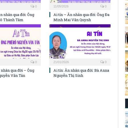
0
11/05/2026
0
Ân nhân qua đời: Ông
Ai tín – Ân nhân qua đời: Ông Đa
gô Thành Tâm
Minh Mai Văn Quynh
0
21/01/2026
0
n nhân qua đời – Ông
Ai tín: Ân nhân qua đời: Bà Anna
guyễn Văn Tán
Nguyễn Thị Sinh