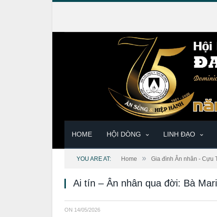
HOME
HỘI DÒNG
LINH ĐẠO
»
YOU ARE AT:
Home
Gia đình Ân nhân - Cựu 
Ai tín – Ân nhân qua đời: Bà Ma
ON
14/05/2026