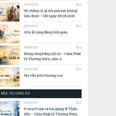
07/08/2026
0
Sẽ chẳng có gì mà anh em không
làm được – SN ngày 08.08.2026
06/08/2026
0
Hôn lễ cùng đấng tình quân
06/08/2026
0
Đừng sống bằng nỗi sợ – Chúa Nhật
19 Thường Niên, năm A
06/08/2026
0
Mẹ vẫn luôn thương con
MỤC VỤ GIÁO XỨ
06/08/2026
0
PowerPoint và bài giảng lễ Thiếu
Nhi – Chúa Nhật 19 Thường Niên,