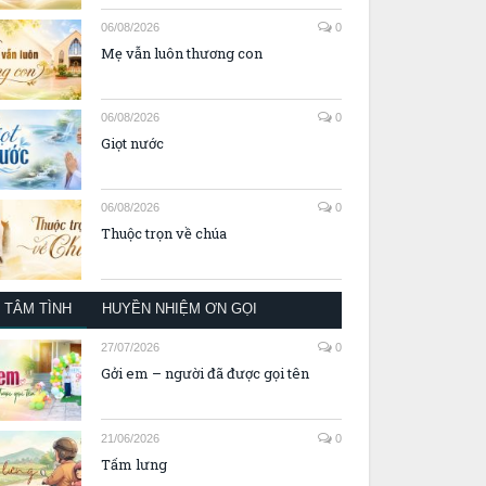
06/08/2026
0
Mẹ vẫn luôn thương con
06/08/2026
0
Giọt nước
06/08/2026
0
Thuộc trọn về chúa
TÂM TÌNH
HUYỀN NHIỆM ƠN GỌI
27/07/2026
0
Gởi em – người đã được gọi tên
21/06/2026
0
Tấm lưng