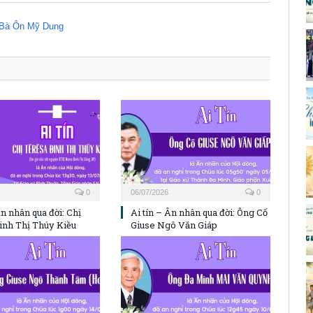
0
06/07/2026
0
Ân nhân qua đời: Chị
Ai tín – Ân nhân qua đời: Ông Cố
inh Thị Thúy Kiều
Giuse Ngô Văn Giáp