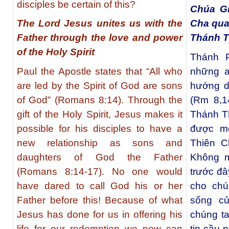
disciples be certain of this?
Chúa Gi
The Lord Jesus unites us with the
Cha qua
Father through the love and power
Thánh 
of the Holy Spirit
Thánh P
Paul the Apostle states that “All who
những a
are led by the Spirit of God are sons
hướng d
of God” (Romans 8:14). Through the
(Rm 8,1
gift of the Holy Spirit, Jesus makes it
Thánh T
possible for his disciples to have a
được mố
new relationship as sons and
Thiên C
daughters of God the Father
Không m
(Romans 8:14-17). No one would
trước đâ
have dared to call God his or her
cho chú
Father before this! Because of what
sống c
Jesus has done for us in offering his
chúng t
life for our redemption we now can
tin cầu 