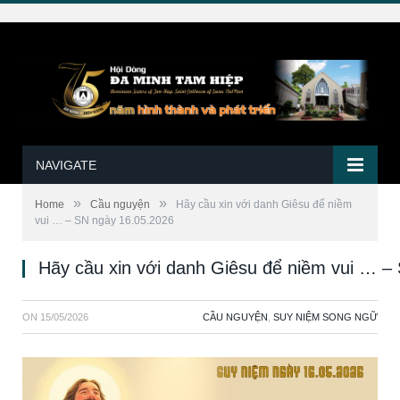
NAVIGATE
»
»
Home
Cầu nguyện
Hãy cầu xin với danh Giêsu để niềm
vui … – SN ngày 16.05.2026
Hãy cầu xin với danh Giêsu để niềm vui … –
ON
15/05/2026
CẦU NGUYỆN
,
SUY NIỆM SONG NGỮ