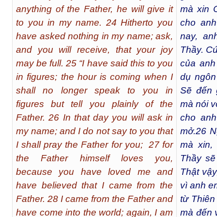
anything of the Father, he will give it
mà xin 
to you in my name. 24 Hitherto you
cho anh
have asked nothing in my name; ask,
nay, an
and you will receive, that your joy
Thầy. Cứ
may be full. 25 “I have said this to you
của anh
in figures; the hour is coming when I
dụ ngôn
shall no longer speak to you in
Sẽ đến 
figures but tell you plainly of the
mà nói v
Father. 26 In that day you will ask in
cho an
my name; and I do not say to you that
mở.
26
Ng
I shall pray the Father for you; 27 for
mà xin,
the Father himself loves you,
Thầy sẽ
because you have loved me and
Thật vậ
have believed that I came from the
vì anh e
Father. 28 I came from the Father and
từ Thiê
have come into the world; again, I am
mà đến v