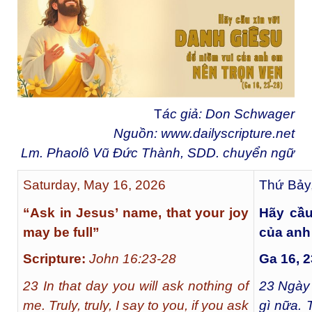
T
ác giả: Don Schwager
Nguồn:
www.dailyscripture.net
Lm. Phaolô Vũ Đức Thành, SDD. chuyển ng
ữ
Saturday, May 16, 2026
Thứ Bảy
“Ask in Jesus’ name, that your joy
Hãy cầu
may be full”
của anh
Scripture:
John 16:23-28
Ga 16, 2
23 In that day you will ask nothing of
23
Ngày 
me. Truly, truly, I say to you, if you ask
gì nữa. 