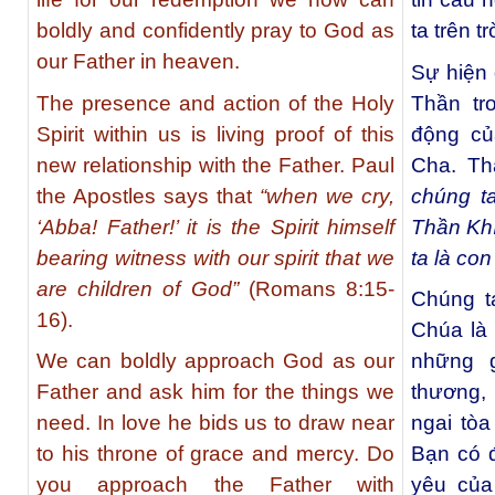
boldly and confidently pray to God as
ta trên tr
our Father in heaven.
Sự hiện
The presence and action of the Holy
Thần tr
Spirit within us is living proof of this
động củ
new relationship with the Father. Paul
Cha. Th
the Apostles says that
“when we cry,
chúng ta
‘Abba! Father!’ it is the Spirit himself
Thần Khí
bearing witness with our spirit that we
ta là co
are children of God”
(Romans 8:15-
Chúng t
16).
Chúa là
We can boldly approach God as our
những 
Father and ask him for the things we
thương,
need. In love he bids us to draw near
ngai tò
to his throne of grace and mercy. Do
Bạn có đ
you approach the Father with
yêu của