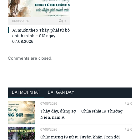
06/08/2026
0
Ai muốn theo Thầy, phải từ bỏ
chính mình – SN ngày
07.08.2026
Comments are closed.
BÀI MỚI NHẤT
BÀI GẦN ĐÂY
07/08/2026
0
Thầy đây, đừng sợ! – Chúa Nhật 19 Thường
Niên, năm A
07/08/2026
0
Chúc mừng 19 nữ tu Tuyên khấn Trọn đời –