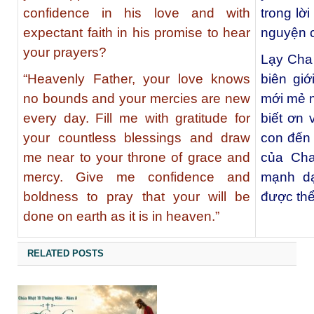
confidence in his love and with
trong lờ
expectant faith in his promise to hear
nguyện 
your prayers?
Lạy Cha 
“Heavenly Father, your love knows
biên gi
no bounds and your mercies are new
mới mẻ m
every day. Fill me with gratitude for
biết ơn
your countless blessings and draw
con đến 
me near to your throne of grace and
của Cha
mercy. Give me confidence and
mạnh d
boldness to pray that your will be
được thể
done on earth as it is in heaven.”
RELATED POSTS