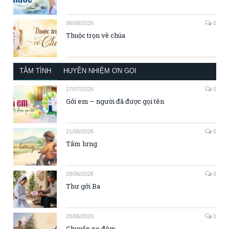
06/08/2026
0
Thuộc trọn về chúa
TÂM TÌNH
HUYỀN NHIỆM ƠN GỌI
27/07/2026
0
Gởi em – người đã được gọi tên
21/06/2026
0
Tấm lưng
20/06/2026
0
Thư gởi Ba
20/06/2026
0
Chuyến xe đêm