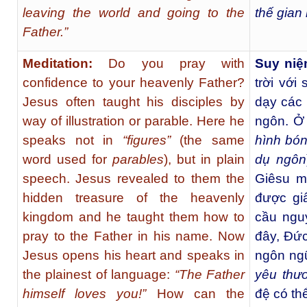
leaving the world and going to the
thế gian
Father.”
Meditation:
Do you pray with
Suy niệ
confidence to your heavenly Father?
trời với
Jesus often taught his disciples by
dạy các
way of illustration or parable. Here he
ngôn. Ở
speaks not in
“figures”
(the same
hình bón
word used for
parables
), but in plain
dụ ngôn
speech. Jesus revealed to them the
Giêsu m
hidden treasure of the heavenly
được gi
kingdom and he taught them how to
cầu ngu
pray to the Father in his name. Now
đây, Ðức
Jesus opens his heart and speaks in
ngôn ng
the plainest of language:
“The Father
yêu thư
himself loves you!”
How can the
đệ có th