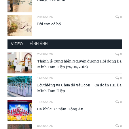
20/06/2026
0
Đời con có bố
VIDEO
HÌNH ẢNH
25/06/2026
0
Thánh lễ Cung hiến Nguyện đường Hội dòng Đa
Minh Tam Hiệp (25/06/2016)
14/05/2026
0
Lời thiêng và Chúa đã yêu con – Ca đoàn HD. Đa
Minh Tam Hiệp
11/05/2026
0
Ca khúc: 75 năm Hồng Ân
06/05/2026
0