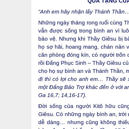
QUÀ TẶNG CỦA
“Anh em hãy nhận lấy Thánh Thần…
Những ngày tháng rong ruổi cùng Th
vẫn được sống trong bình an vì lu
bảo vệ. Nhưng khi Thầy Giêsu bị bắt
họ sợ hãi, hoang mang, chán nản v
căn phòng đóng kín, có người trốn
rồi Đấng Phục Sinh – Thầy Giêsu của
cho họ sự bình an và Thánh Thần, 
đi thì có lợi cho anh em… Thầy sẽ
một Đấng Bảo Trợ khác đến ở với an
Ga 16,7; 14,16-17).
Đời sống của người Kitô hữu cũn
Giêsu. Có những ngày bình an, trời 
dễ dàng… nhưng cũng không thiếu