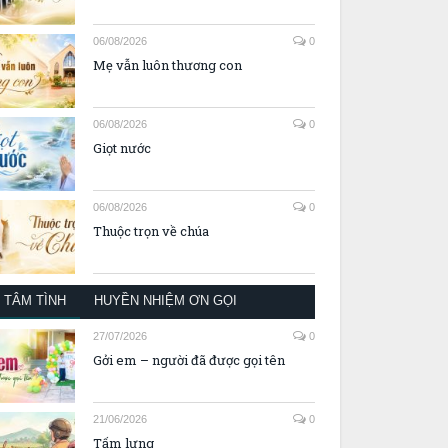
06/08/2026
0
Mẹ vẫn luôn thương con
06/08/2026
0
Giọt nước
06/08/2026
0
Thuộc trọn về chúa
TÂM TÌNH
HUYỀN NHIỆM ƠN GỌI
27/07/2026
0
Gởi em – người đã được gọi tên
21/06/2026
0
Tấm lưng