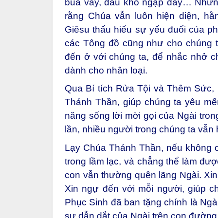
bủa vây, đau khổ ngập đầy… Nhữn
rằng Chúa vẫn luôn hiện diện, hằ
Giêsu thấu hiểu sự yếu đuối của ph
các Tông đồ cũng như cho chúng t
đến ở với chúng ta, để nhắc nhở c
dành cho nhân loại.
Qua Bí tích Rửa Tội và Thêm Sức,
Thánh Thần, giúp chúng ta yêu mế
năng sống lời mời gọi của Ngài tron
lần, nhiều người trong chúng ta vẫn
Lạy Chúa Thánh Thần, nếu không c
trong lầm lạc, và chẳng thể làm đư
con vẫn thường quên lãng Ngài. Xin
Xin ngự đến với mỗi người, giúp 
Phục Sinh đã ban tặng chính là Ngà
sự dẫn dắt của Ngài trên con đường