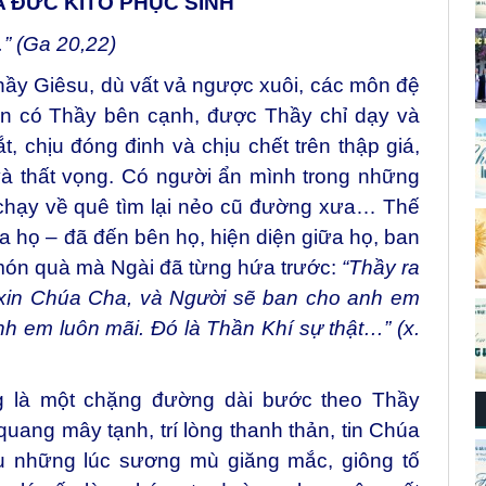
 ĐỨC KITÔ PHỤC SINH
” (Ga 20,22)
ầy Giêsu, dù vất vả ngược xuôi, các môn đệ
ôn có Thầy bên cạnh, được Thầy chỉ dạy và
, chịu đóng đinh và chịu chết trên thập giá,
à thất vọng. Có người ẩn mình trong những
 chạy về quê tìm lại nẻo cũ đường xưa… Thế
 họ – đã đến bên họ, hiện diện giữa họ, ban
món quà mà Ngài đã từng hứa trước:
“Thầy ra
 xin Chúa Cha, và Người sẽ ban cho anh em
h em luôn mãi. Đó là Thần Khí sự thật…” (x.
g là một chặng đường dài bước theo Thầy
quang mây tạnh, trí lòng thanh thản, tin Chúa
 những lúc sương mù giăng mắc, giông tố