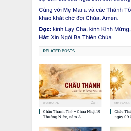
Cùng với Mẹ Maria và các Thánh Tô
khao khát chờ đợi Chúa. Amen.
Đọc:
kinh Lạy Cha, kinh Kính Mừng
Hát
: Xin Ngôi Ba Thiên Chúa
RELATED POSTS
08/08/2026
0
08/08/2026
Chầu Thánh Thể – Chúa Nhật 19
Chầu Thá
Thường Niên, năm A
ngày 09.