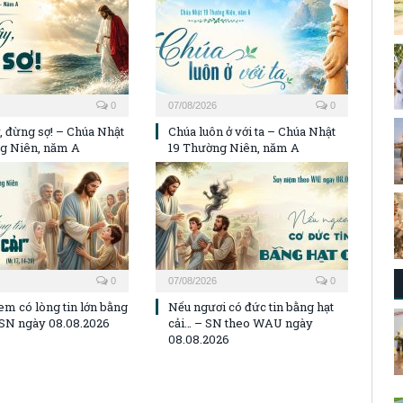
0
07/08/2026
0
, đừng sợ! – Chúa Nhật
Chúa luôn ở với ta – Chúa Nhật
g Niên, năm A
19 Thường Niên, năm A
0
07/08/2026
0
em có lòng tin lớn bằng
Nếu ngươi có đức tin bằng hạt
– SN ngày 08.08.2026
cải… – SN theo WAU ngày
08.08.2026