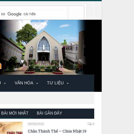
U
VĂN HÓA
TƯ LIỆU
BÀI MỚI NHẤT
BÀI GẦN ĐÂY
08/08/2026
0
Chầu Thánh Thể – Chúa Nhật 19