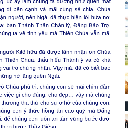
g lúc ấy làm chúng ta dường như quên mất
ng đi bên cạnh và mãi cùng sẻ chia. Chúa
ận người, nên Ngài đã thực hiện lời hứa nơi
a: ban Thánh Thần Chân lý, Đấng Bảo Trợ,
húng ta về tình yêu mà Thiên Chúa vẫn mãi
 người Kitô hữu đã được lãnh nhận ơn Chúa
n Thiên Chúa, thấu hiểu Thánh ý và có khả
g vai trò chứng nhân. Vậy mà, đã có biết bao
 hững hờ lãng quên Ngài.
ó Chúa phù trì, chúng con sẽ mãi chìm đắm
ợc việc gì cho đúng, cho đẹp… vậy mà chúng
 thương tha thứ cho sự ơ hờ của chúng con.
chúng con ý thức hồng ân cao quý mà Đấng
i, để chúng con luôn an tâm vững bước dưới
 theo bước Thầy Giêsu.