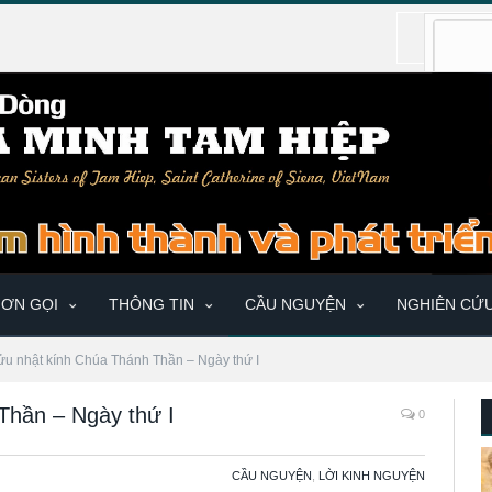
ƠN GỌI
THÔNG TIN
CẦU NGUYỆN
NGHIÊN CỨ
ửu nhật kính Chúa Thánh Thần – Ngày thứ I
Thần – Ngày thứ I
0
CẦU NGUYỆN
,
LỜI KINH NGUYỆN