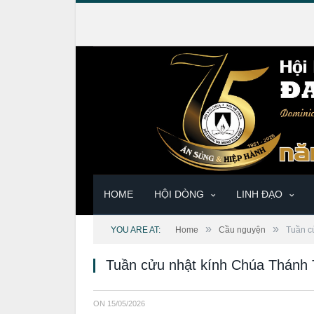
HOME
HỘI DÒNG
LINH ĐẠO
»
»
YOU ARE AT:
Home
Cầu nguyện
Tuần c
Tuần cửu nhật kính Chúa Thánh 
ON
15/05/2026