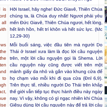
 is
Hỡi Israel, hãy nghe! Đức Giavê, Thiên Chúa
ord
chúng ta, là Chúa duy nhất! Ngươi phải yêu
all
mến Đức Giavê, Thiên Chúa ngươi, hết lòng,
with
hết linh hồn, hết trí khôn và hết sức lực. (Mc
12,29-30)
Jews
Mỗi buổi sáng, việc đầu tiên mà người Do
the
Thái ở Israel xưa làm là đọc lời cầu nguyện
the
trên, một lời cầu nguyện gọi là Shema. Lời
ten
cầu nguyện này cũng được viết trên một
and
mảnh giấy da nhỏ và gắn vào khung cửa để
 to
họ chạm vào mỗi khi đi qua cửa (Đnl 6,9).
ugh
Trên thực tế, nhiều người Do Thái trên khắp
ct,
thế giới vẫn tiếp tục thực hành điều này ngày
nue
nay. Vì vậy, không có gì ngạc nhiên khi Chúa
rise
Giêsu dùng lời cầu nguyện này để trả lời câu