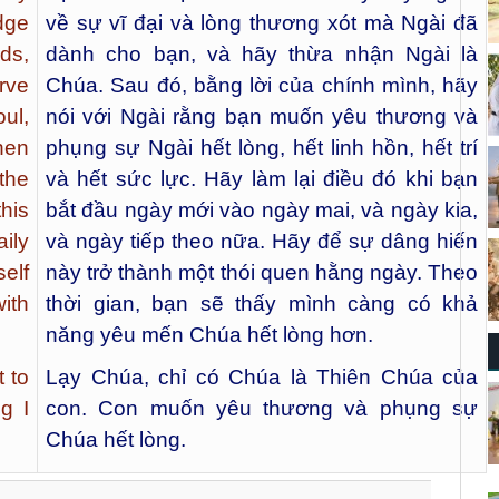
dge
về sự vĩ đại và lòng thương xót mà Ngài đã
ds,
dành cho bạn, và hãy thừa nhận Ngài là
erve
Chúa. Sau đó, bằng lời của chính mình, hãy
ul,
nói với Ngài rằng bạn muốn yêu thương và
hen
phụng sự Ngài hết lòng, hết linh hồn, hết trí
the
và hết sức lực. Hãy làm lại điều đó khi bạn
his
bắt đầu ngày mới vào ngày mai, và ngày kia,
ily
và ngày tiếp theo nữa. Hãy để sự dâng hiến
elf
này trở thành một thói quen hằng ngày. Theo
ith
thời gian, bạn sẽ thấy mình càng có khả
năng yêu mến Chúa hết lòng hơn.
 to
Lạy Chúa, chỉ có Chúa là Thiên Chúa của
g I
con. Con muốn yêu thương và phụng sự
Chúa hết lòng.