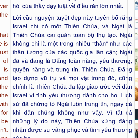
wer
hỏi của thầy dạy luật về điều răn lớn nhất.
the
Lời cầu nguyện tuyệt đẹp này tuyên bố rằng
Israel chỉ có một Thiên Chúa, và Ngài là
hat
Thiên Chúa cai quản toàn bộ thụ tạo. Ngài
e is
không chỉ là một trong nhiều “thần” như các
just
thần tượng của các quốc gia lân cận; Ngài
 of
đã và đang là Đấng toàn năng, yêu thương,
 is
quyền năng và trung tín. Thiên Chúa, Đấng
and
tạo dựng vũ trụ và mọi vật trong đó, cũng
the
chính là Thiên Chúa đã lập giao ước với dân
the
Israel vì tình yêu thương dành cho họ. Lịch
ith
sử đã chứng tỏ Ngài luôn trung tín, ngay cả
for
khi dân chúng không như vậy. Vì tất cả
 be
những lý do này, Thiên Chúa xứng đáng
n’t.
nhận được sự vâng phục và tình yêu thương