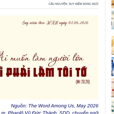
CẦU NGUYỆN
,
SUY NIỆM SONG NGỮ
Nguồn: The Word Among Us, May 2026
Lm. Phaolô Vũ Đức Thành, SDD. chuyển ngữ