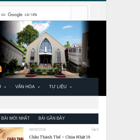
U
VĂN HÓA
TƯ LIỆU
BÀI MỚI NHẤT
BÀI GẦN ĐÂY
08/08/2026
0
Chầu Thánh Thể – Chúa Nhật 19