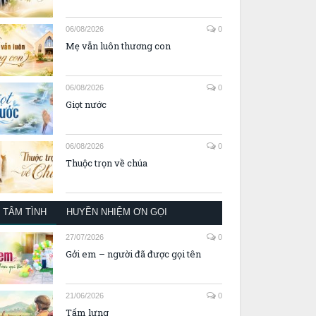
06/08/2026
0
Mẹ vẫn luôn thương con
06/08/2026
0
Giọt nước
06/08/2026
0
Thuộc trọn về chúa
TÂM TÌNH
HUYỀN NHIỆM ƠN GỌI
27/07/2026
0
Gởi em – người đã được gọi tên
21/06/2026
0
Tấm lưng