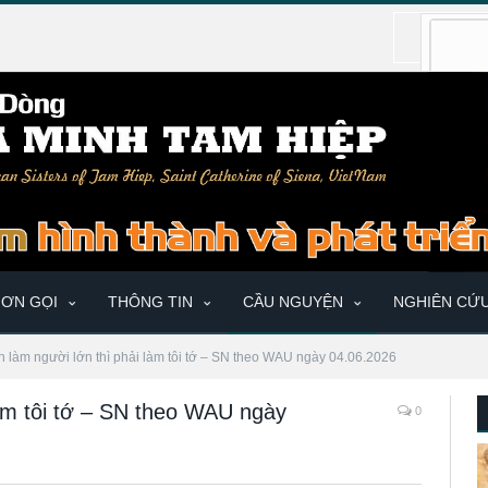
ƠN GỌI
THÔNG TIN
CẦU NGUYỆN
NGHIÊN CỨ
 làm người lớn thì phải làm tôi tớ – SN theo WAU ngày 04.06.2026
làm tôi tớ – SN theo WAU ngày
0