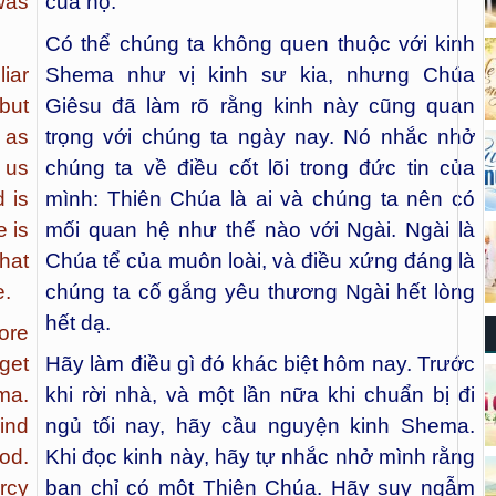
was
của họ.
Có thể chúng ta không quen thuộc với kinh
iar
Shema như vị kinh sư kia, nhưng Chúa
but
Giêsu đã làm rõ rằng kinh này cũng quan
t as
trọng với chúng ta ngày nay. Nó nhắc nhở
 us
chúng ta về điều cốt lõi trong đức tin của
d is
mình: Thiên Chúa là ai và chúng ta nên có
 is
mối quan hệ như thế nào với Ngài. Ngài là
that
Chúa tể của muôn loài, và điều xứng đáng là
e.
chúng ta cố gắng yêu thương Ngài hết lòng
hết dạ.
ore
get
Hãy làm điều gì đó khác biệt hôm nay. Trước
ma.
khi rời nhà, và một lần nữa khi chuẩn bị đi
ind
ngủ tối nay, hãy cầu nguyện kinh Shema.
od.
Khi đọc kinh này, hãy tự nhắc nhở mình rằng
rcy
bạn chỉ có một Thiên Chúa. Hãy suy ngẫm