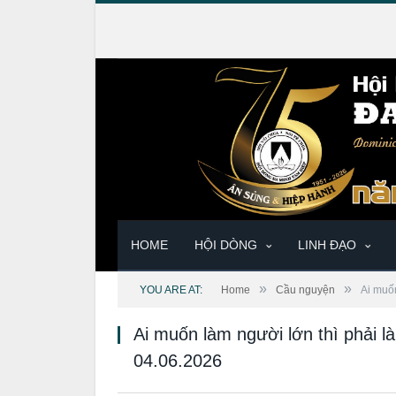
HOME
HỘI DÒNG
LINH ĐẠO
»
»
YOU ARE AT:
Home
Cầu nguyện
Ai muốn
Ai muốn làm người lớn thì phải 
04.06.2026