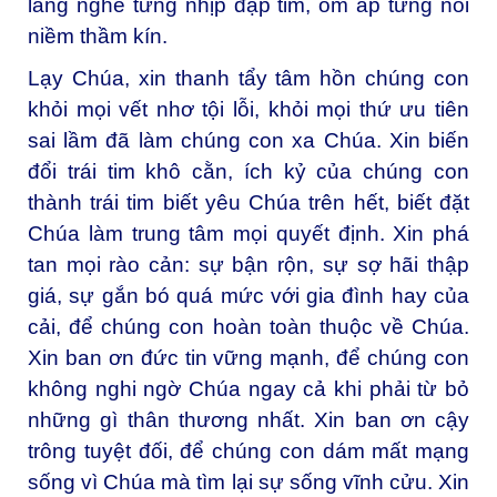
lắng nghe từng nhịp đập tim, ôm ấp từng nỗi
niềm thầm kín.
Lạy Chúa, xin thanh tẩy tâm hồn chúng con
khỏi mọi vết nhơ tội lỗi, khỏi mọi thứ ưu tiên
sai lầm đã làm chúng con xa Chúa. Xin biến
đổi trái tim khô cằn, ích kỷ của chúng con
thành trái tim biết yêu Chúa trên hết, biết đặt
Chúa làm trung tâm mọi quyết định. Xin phá
tan mọi rào cản: sự bận rộn, sự sợ hãi thập
giá, sự gắn bó quá mức với gia đình hay của
cải, để chúng con hoàn toàn thuộc về Chúa.
Xin ban ơn đức tin vững mạnh, để chúng con
không nghi ngờ Chúa ngay cả khi phải từ bỏ
những gì thân thương nhất. Xin ban ơn cậy
trông tuyệt đối, để chúng con dám mất mạng
sống vì Chúa mà tìm lại sự sống vĩnh cửu. Xin