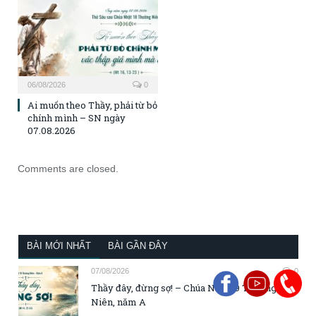
06/08/2026
0
Ai muốn theo Thầy, phải từ bỏ
chính mình – SN ngày
07.08.2026
Comments are closed.
BÀI MỚI NHẤT
BÀI GẦN ĐÂY
07/08/2026
0
Thầy đây, đừng sợ! – Chúa Nhật 19 Thường
Niên, năm A