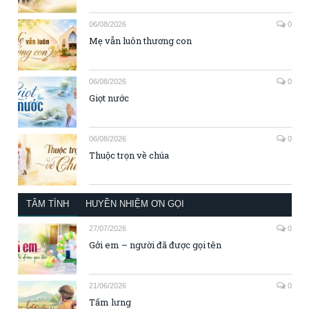
06/08/2026
0
Mẹ vẫn luôn thương con
06/08/2026
0
Giọt nước
06/08/2026
0
Thuộc trọn về chúa
TÂM TÌNH
HUYỀN NHIỆM ƠN GỌI
27/07/2026
0
Gởi em – người đã được gọi tên
21/06/2026
0
Tấm lưng