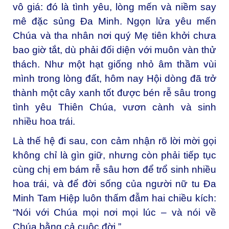
vô giá: đó là tình yêu, lòng mến và niềm say
mê đặc sủng Đa Minh. Ngọn lửa yêu mến
Chúa và tha nhân nơi quý Mẹ tiên khởi chưa
bao giờ tắt, dù phải đối diện với muôn vàn thử
thách. Như một hạt giống nhỏ âm thầm vùi
mình trong lòng đất, hôm nay Hội dòng đã trở
thành một cây xanh tốt được bén rễ sâu trong
tình yêu Thiên Chúa, vươn cành và sinh
nhiều hoa trái.
Là thế hệ đi sau, con cảm nhận rõ lời mời gọi
không chỉ là gìn giữ, nhưng còn phải tiếp tục
cùng chị em bám rễ sâu hơn để trổ sinh nhiều
hoa trái, và để đời sống của người nữ tu Đa
Minh Tam Hiệp luôn thấm đẫm hai chiều kích:
“Nói với Chúa mọi nơi mọi lúc – và nói về
Chúa bằng cả cuộc đời.”