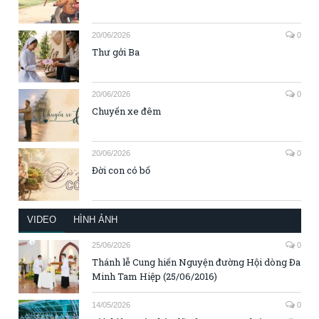
20/06/2026
0
Thư gởi Ba
20/06/2026
0
Chuyến xe đêm
20/06/2026
0
Đời con có bố
VIDEO
HÌNH ẢNH
25/06/2026
0
Thánh lễ Cung hiến Nguyện đường Hội dòng Đa
Minh Tam Hiệp (25/06/2016)
14/05/2026
0