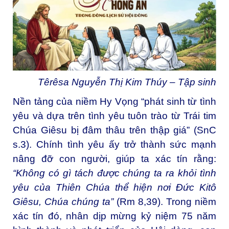
Têrêsa Nguyễn Thị Kim Thúy – Tập sinh
Nền tảng của niềm Hy Vọng “phát sinh từ tình
yêu và dựa trên tình yêu tuôn trào từ Trái tim
Chúa Giêsu bị đâm thâu trên thập giá” (SnC
s.3). Chính tình yêu ấy trở thành sức mạnh
nâng đỡ con người, giúp ta xác tín rằng:
“Không có gì tách được chúng ta ra khỏi tình
yêu của Thiên Chúa thể hiện nơi Đức Kitô
Giêsu, Chúa chúng ta”
(Rm 8,39). Trong niềm
xác tín đó, nhân dịp mừng kỷ niệm 75 năm