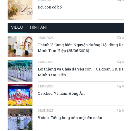
Đời con có bố
VIDEO
HÌNH ẢNH
25/06/2026
0
Thánh lễ Cung hiến Nguyện đường Hội dòng Đa
Minh Tam Hiệp (25/06/2016)
14/05/2026
0
Lời thiêng và Chúa đã yêu con – Ca đoàn HD. Đa
Minh Tam Hiệp
11/05/2026
0
Ca khúc: 75 năm Hồng Ân
06/05/2026
0
Video: Tiếng lòng bên mộ tiền nhân