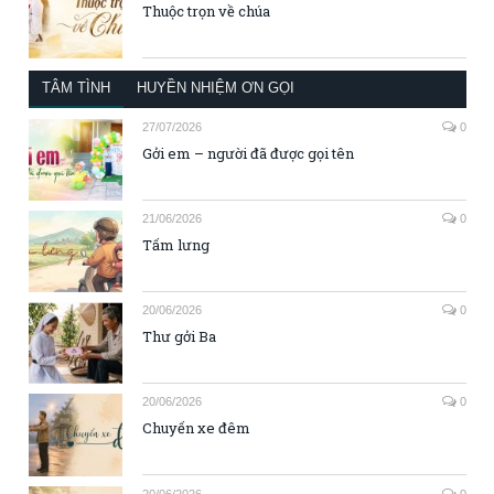
Thuộc trọn về chúa
TÂM TÌNH
HUYỀN NHIỆM ƠN GỌI
27/07/2026
0
Gởi em – người đã được gọi tên
21/06/2026
0
Tấm lưng
20/06/2026
0
Thư gởi Ba
20/06/2026
0
Chuyến xe đêm
20/06/2026
0