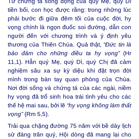
Từ chứng tá sống động của quý Mẹ, quý Dì
tiền bối, con học được rằng: trong những lúc
phải bước đi giữa đêm tối của cuộc đời, hy
vọng chính là ngọn đuốc soi đường, dẫn con
người đến với chương trình và ý định yêu
thương của Thiên Chúa. Quả thật,
“Đức tin là
bảo đảm cho những điều ta hy vọng”
(Hr
11,1). Hẳn quý Mẹ, quý Dì, quý Chị đã cảm
nghiệm sâu xa sự kỳ diệu khi đặt trọn đời
mình trong bàn tay quan phòng của Chúa.
Nơi đời sống và chứng tá của các ngài, niềm
hy vọng đã trổ sinh hoa trái tình yêu cho các
thế hệ mai sau, bởi lẽ
“hy vọng không làm thất
vọng”
(Rm 5,5).
Trải qua chặng đường 75 năm với bề dày lịch
sử đáng trân quý, Hội dòng đã mang lại cho